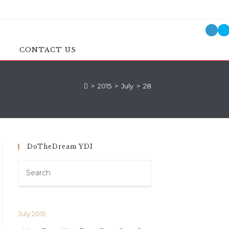
CONTACT US
>
2015
>
July
>
28
DoTheDream YDI
July 2015