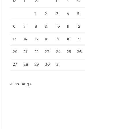
M
T
W
T
F
S
S
1
2
3
4
5
6
7
8
9
10
11
12
13
14
15
16
17
18
19
20
21
22
23
24
25
26
27
28
29
30
31
« Jun
Aug »