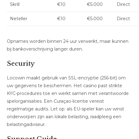
Skrill
€10
€5.000
Direct
Neteller
€10
€5.000
Direct
Opnames worden binnen 24 uur verwerkt, maar kunnen
bij bankoverschrijving langer duren.
Security
Locowin maakt gebruik van SSL-encryptie (256-bit) om
uw gegevens te beschermen. Het casino past strikte
KYC-procedures toe en werkt samen met verantwoorde
spelorganisaties. Een Curaçao-licentie vereist
regelmatige audits. Let op: als EU-speler kan uw winst
onderworpen zijn aan lokale belasting, raadpleeg een
belastingadviseur.