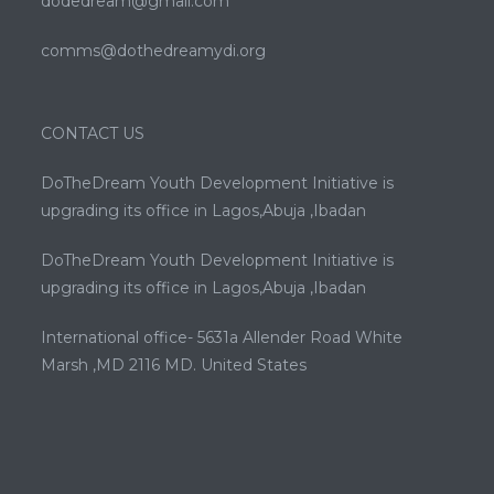
dodedream@gmail.com
comms@dothedreamydi.org
CONTACT US
DoTheDream Youth Development Initiative is
upgrading its office in Lagos,Abuja ,Ibadan
DoTheDream Youth Development Initiative is
upgrading its office in Lagos,Abuja ,Ibadan
International office- 5631a Allender Road White
Marsh ,MD 2116 MD. United States