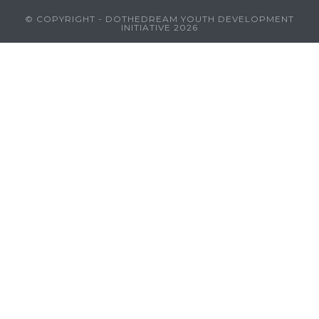
© COPYRIGHT - DOTHEDREAM YOUTH DEVELOPMENT
INITIATIVE 2026
s10
|
bets10 giriş
|
bets10
|
bets10 giriş
|
bets10
|
bets10 giriş
|
ca