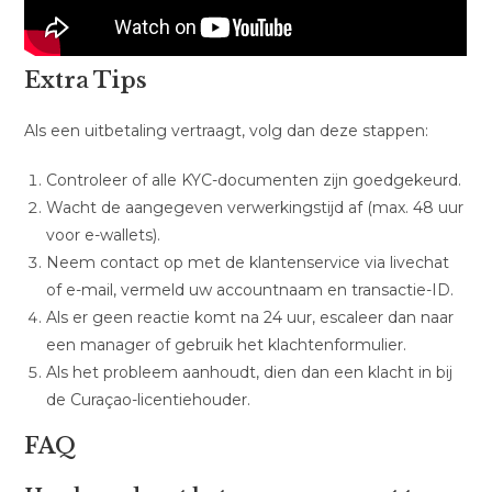
Extra Tips
Als een uitbetaling vertraagt, volg dan deze stappen:
Controleer of alle KYC-documenten zijn goedgekeurd.
Wacht de aangegeven verwerkingstijd af (max. 48 uur
voor e-wallets).
Neem contact op met de klantenservice via livechat
of e-mail, vermeld uw accountnaam en transactie-ID.
Als er geen reactie komt na 24 uur, escaleer dan naar
een manager of gebruik het klachtenformulier.
Als het probleem aanhoudt, dien dan een klacht in bij
de Curaçao-licentiehouder.
FAQ