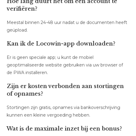
Hoe lang duurt het om een account te
verifiëren?
Meestal binnen 24-48 uur nadat u de documenten heeft
geüpload.
Kan ik de Locowin-app downloaden?
Er is geen speciale app; u kunt de mobiel
geoptimaliseerde website gebruiken via uw browser of
de PWA installeren.
Zijn er kosten verbonden aan stortingen
of opnames?
Stortingen zijn gratis, opnames via bankoverschrijving
kunnen een kleine vergoeding hebben.
Wat is de maximale inzet bij een bonus?