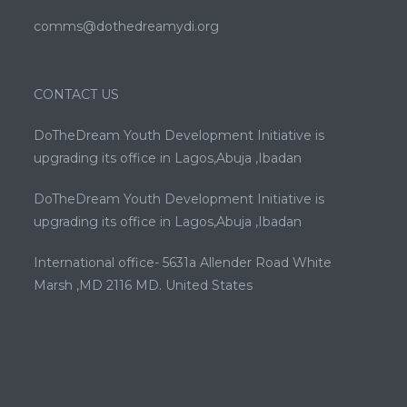
comms@dothedreamydi.org
CONTACT US
DoTheDream Youth Development Initiative is
upgrading its office in Lagos,Abuja ,Ibadan
DoTheDream Youth Development Initiative is
upgrading its office in Lagos,Abuja ,Ibadan
International office- 5631a Allender Road White
Marsh ,MD 2116 MD. United States