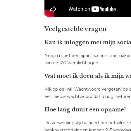
Veelgestelde vragen
Kan ik inloggen met mijn soci
Nee, u moet een apart account aanmaken 
aan de KYC‑verplichtingen.
Wat moet ik doen als ik mijn 
Klik op de link ‘Wachtwoord vergeten’ op d
een nieuw wachtwoord dat u nog niet eerd
Hoe lang duurt een opname?
De verwerkingstijd varieert per betaalmet
bankoverschrijvingen kunnen 2–5 werkdage