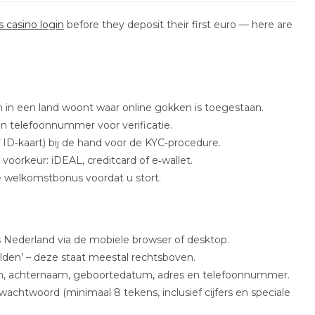
ls casino login
before they deposit their first euro — here are
n in een land woont waar online gokken is toegestaan.
n telefoonnummer voor verificatie.
 ID‑kaart) bij de hand voor de KYC‑procedure.
voorkeur: iDEAL, creditcard of e‑wallet.
welkomstbonus voordat u stort.
ls Nederland via de mobiele browser of desktop.
elden’ – deze staat meestal rechtsboven.
naam, achternaam, geboortedatum, adres en telefoonnummer.
achtwoord (minimaal 8 tekens, inclusief cijfers en speciale