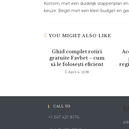
Kortom, met een duidelijk stappenplan 
keuze. Begin met een klein budget en gen
YOU MIGHT ALSO LIKE
Ghid complet rotiri
Ac
gratuite Favbet – cum
să le folosești eficient
reg
April 4, 2018
CALL US
E
+1 347 421 8176
ad