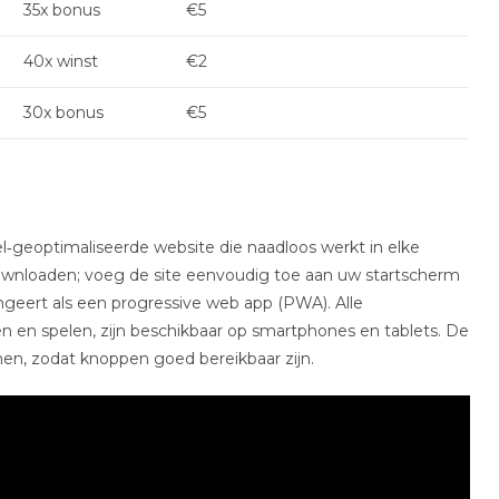
35x bonus
€5
40x winst
€2
30x bonus
€5
l‑geoptimaliseerde website die naadloos werkt in elke
wnloaden; voeg de site eenvoudig toe aan uw startscherm
ngeert als een progressive web app (PWA). Alle
rten en spelen, zijn beschikbaar op smartphones en tablets. De
men, zodat knoppen goed bereikbaar zijn.