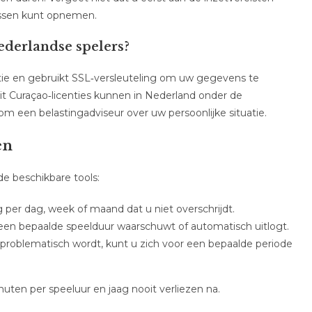
ussen kunt opnemen.
Nederlandse spelers?
tie en gebruikt SSL‑versleuteling om uw gegevens te
it Curaçao‑licenties kunnen in Nederland onder de
om een belastingadviseur over uw persoonlijke situatie.
en
de beschikbare tools:
 per dag, week of maand dat u niet overschrijdt.
a een bepaalde speelduur waarschuwt of automatisch uitlogt.
problematisch wordt, kunt u zich voor een bepaalde periode
en per speeluur en jaag nooit verliezen na.