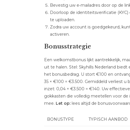
Bevestig uw e‑mailadres door op de lin
Doorloop de identiteitsverificatie (KY
te uploaden.
Zodra uw account is goedgekeurd, kun
activeren.
Bonusstrategie
Een welkomstbonus lijkt aantrekkelijk, ma
uit te halen. Stel: Skyhills Nederland bi
het bonusbedrag. U stort €100 en ontvang
35 × €100 = €3.500. Gemiddeld verliest u
inzet: 0,04 × €3.500 = €140. Uw effectiev
gokkasten die volledig meetellen voor de 
mee.
Let op:
lees altijd de bonusvoorwaar
BONUSTYPE
TYPISCH AANBOD