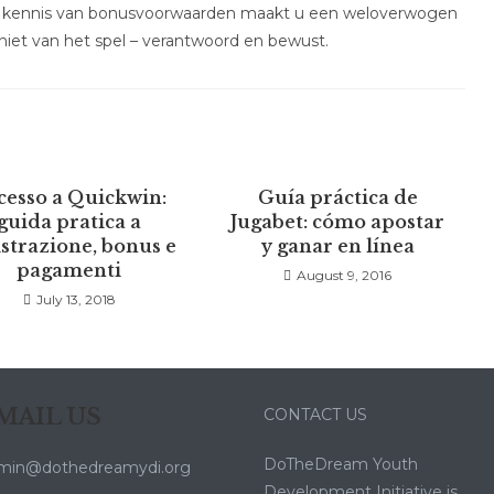
en kennis van bonusvoorwaarden maakt u een weloverwogen
iet van het spel – verantwoord en bewust.
cesso a Quickwin:
Guía práctica de
guida pratica a
Jugabet: cómo apostar
istrazione, bonus e
y ganar en línea
pagamenti
August 9, 2016
July 13, 2018
MAIL US
CONTACT US
DoTheDream Youth
min@dothedreamydi.org
Development Initiative is