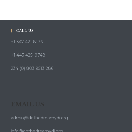
Bonukset
CALL US
+1 347 421 8176
+1 443 425 9748
234 (0) 803 9513 286
EMAIL US
admin@dothedreamydi.org
info@dothedreamydi.org