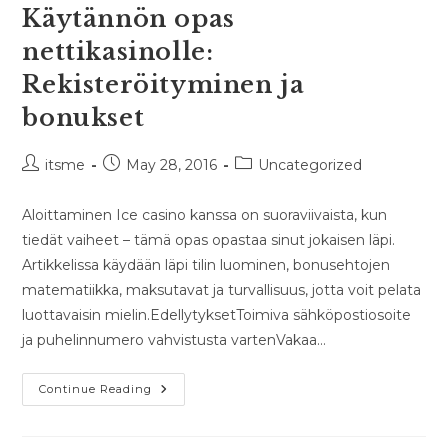
Käytännön opas
nettikasinolle:
Rekisteröityminen ja
bonukset
Post
Post
Post
itsme
May 28, 2016
Uncategorized
author:
published:
category:
Aloittaminen Ice casino kanssa on suoraviivaista, kun
tiedät vaiheet – tämä opas opastaa sinut jokaisen läpi.
Artikkelissa käydään läpi tilin luominen, bonusehtojen
matematiikka, maksutavat ja turvallisuus, jotta voit pelata
luottavaisin mielin.EdellytyksetToimiva sähköpostiosoite
ja puhelinnumero vahvistusta vartenVakaa…
Käytännön
Continue Reading
Opas
Nettikasinolle:
Rekisteröityminen
Ja