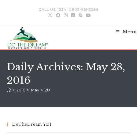
Skip
CALL US: (234) 0803-951-3286
to
content
Menu
Daily Archives: May 28,
2016
>
2016
>
May
>
28
DoTheDream YDI