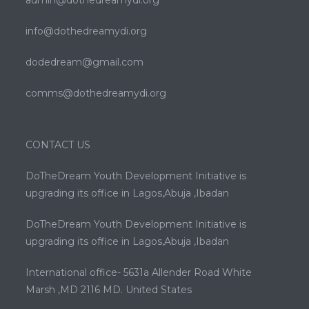
admin@dothedreamydi.org
info@dothedreamydi.org
dodedream@gmail.com
comms@dothedreamydi.org
CONTACT US
DoTheDream Youth Development Initiative is
upgrading its office in Lagos,Abuja ,Ibadan
DoTheDream Youth Development Initiative is
upgrading its office in Lagos,Abuja ,Ibadan
International office- 5631a Allender Road White
Marsh ,MD 2116 MD. United States