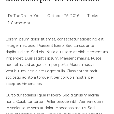
Post
Post
Post
DoTheDreamYdi
October 25, 2016
Tricks
author:
published:
category:
Post
1 Comment
comments:
Lorem ipsum dolor sit amet, consectetur adipiscing elit.
Integer nec odio. Praesent libero. Sed cursus ante
dapibus diam. Sed nisi. Nulla quis sem at nibh elementum
imperdiet. Duis sagittis ipsum. Praesent mauris. Fusce
nec tellus sed augue semper porta. Mauris massa.
Vestibulum lacinia arcu eget nulla. Class aptent taciti
sociosqu ad litora torquent per conubia nostra, per
inceptos himenaeos.
Curabitur sodales ligula in libero. Sed dignissim lacinia
nunc. Curabitur tortor. Pellentesque nibh. Aenean quam.
In scelerisque sem at dolor. Maecenas mattis. Sed