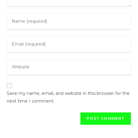
Enter
your
name
Enter
or
your
username
email
to
Enter
address
comment
your
to
website
comment
URL
(optional)
Save my name, email, and website in this browser for the
next time I comment.