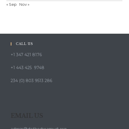
« Sep
Nov »
CALL US
+1 347 421 8176
+1 443 425 9748
234 (0) 803 9513 286
EMAIL US