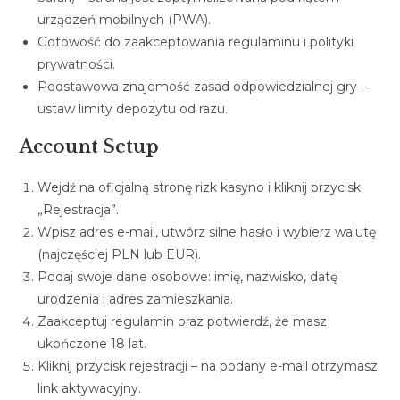
urządzeń mobilnych (PWA).
Gotowość do zaakceptowania regulaminu i polityki
prywatności.
Podstawowa znajomość zasad odpowiedzialnej gry –
ustaw limity depozytu od razu.
Account Setup
Wejdź na oficjalną stronę rizk kasyno i kliknij przycisk
„Rejestracja”.
Wpisz adres e-mail, utwórz silne hasło i wybierz walutę
(najczęściej PLN lub EUR).
Podaj swoje dane osobowe: imię, nazwisko, datę
urodzenia i adres zamieszkania.
Zaakceptuj regulamin oraz potwierdź, że masz
ukończone 18 lat.
Kliknij przycisk rejestracji – na podany e-mail otrzymasz
link aktywacyjny.