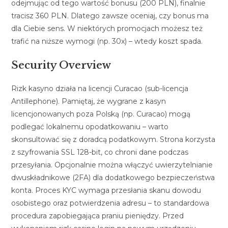
odejmując od tego wartość bonusu (200 PLN), finalnie
tracisz 360 PLN. Dlatego zawsze oceniaj, czy bonus ma
dla Ciebie sens. W niektórych promocjach możesz też
trafić na niższe wymogi (np. 30x) – wtedy koszt spada.
Security Overview
Rizk kasyno działa na licencji Curacao (sub-licencja
Antillephone). Pamiętaj, że wygrane z kasyn
licencjonowanych poza Polską (np. Curacao) mogą
podlegać lokalnemu opodatkowaniu – warto
skonsultować się z doradcą podatkowym. Strona korzysta
z szyfrowania SSL 128-bit, co chroni dane podczas
przesyłania. Opcjonalnie można włączyć uwierzytelnianie
dwuskładnikowe (2FA) dla dodatkowego bezpieczeństwa
konta. Proces KYC wymaga przesłania skanu dowodu
osobistego oraz potwierdzenia adresu – to standardowa
procedura zapobiegająca praniu pieniędzy. Przed