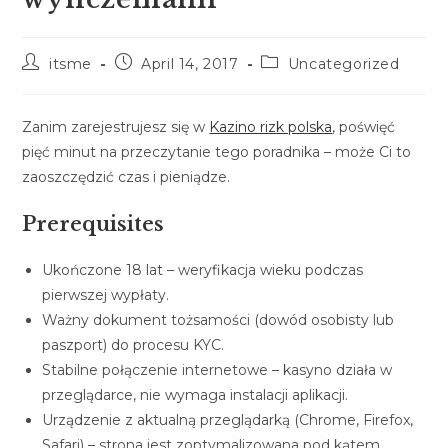
Post
Post
Post
itsme
April 14, 2017
Uncategorized
author:
published:
category:
Zanim zarejestrujesz się w
Kazino rizk polska
, poświęć
pięć minut na przeczytanie tego poradnika – może Ci to
zaoszczędzić czas i pieniądze.
Prerequisites
Ukończone 18 lat – weryfikacja wieku podczas
pierwszej wypłaty.
Ważny dokument tożsamości (dowód osobisty lub
paszport) do procesu KYC.
Stabilne połączenie internetowe – kasyno działa w
przeglądarce, nie wymaga instalacji aplikacji.
Urządzenie z aktualną przeglądarką (Chrome, Firefox,
Safari) – strona jest zoptymalizowana pod kątem