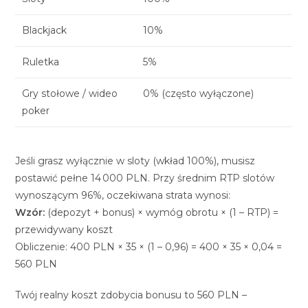
Blackjack
10%
Ruletka
5%
Gry stołowe / wideo
0% (często wyłączone)
poker
Jeśli grasz wyłącznie w sloty (wkład 100%), musisz
postawić pełne 14 000 PLN. Przy średnim RTP slotów
wynoszącym 96%, oczekiwana strata wynosi:
Wzór:
(depozyt + bonus) × wymóg obrotu × (1 – RTP) =
przewidywany koszt
Obliczenie: 400 PLN × 35 × (1 – 0,96) = 400 × 35 × 0,04 =
560 PLN
Twój realny koszt zdobycia bonusu to 560 PLN –