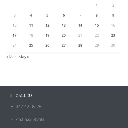
1
2
3
4
5
6
7
8
9
10
11
12
13
14
15
16
17
18
19
20
21
22
23
24
25
26
27
28
29
30
« Mar
May »
CALL US
+1 347 421 8176
+1 443 425 9748