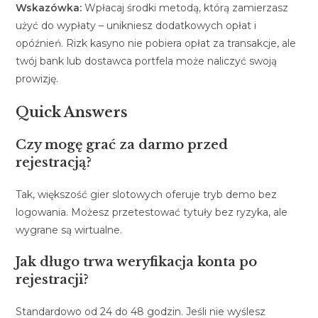
Wskazówka:
Wpłacaj środki metodą, którą zamierzasz
użyć do wypłaty – unikniesz dodatkowych opłat i
opóźnień. Rizk kasyno nie pobiera opłat za transakcje, ale
twój bank lub dostawca portfela może naliczyć swoją
prowizję.
Quick Answers
Czy mogę grać za darmo przed
rejestracją?
Tak, większość gier slotowych oferuje tryb demo bez
logowania. Możesz przetestować tytuły bez ryzyka, ale
wygrane są wirtualne.
Jak długo trwa weryfikacja konta po
rejestracji?
Standardowo od 24 do 48 godzin. Jeśli nie wyślesz