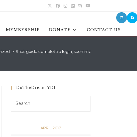
MEMBERSHIP
DONATE
CONTACT US
rized
>
Snai: guida completa a login, scommesse e slot
DoTheDream YDI
APRIL 2017