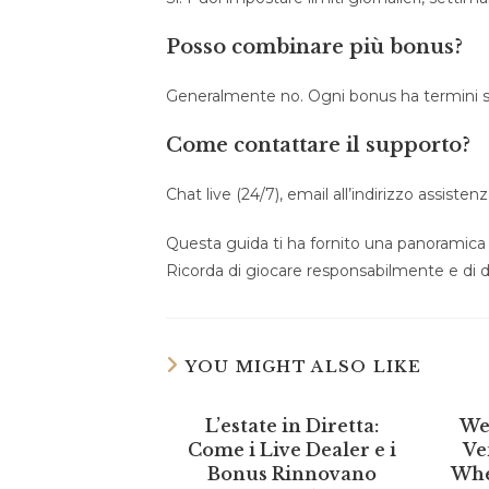
Posso combinare più bonus?
Generalmente no. Ogni bonus ha termini sp
Come contattare il supporto?
Chat live (24/7), email all’indirizzo assist
Questa guida ti ha fornito una panoramica 
Ricorda di giocare responsabilmente e di div
YOU MIGHT ALSO LIKE
L’estate in Diretta:
We
Come i Live Dealer e i
Ve
Bonus Rinnovano
Whe