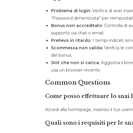
Problema di login:
Verifica di aver in
“Password dimenticata” per reimpostarl
Bonus non accreditato:
Controlla di av
supporto via chat o email.
Prelievo in ritardo:
I tempi indicati son
Scommessa non valida:
Verifica le co
del bonus.
Slot che non si carica:
Aggiorna il brow
usa un browser recente.
Common Questions
Come posso effettuare lo snai 
Accedi alla homepage, inserisci il tuo user
Quali sono i requisiti per le sna