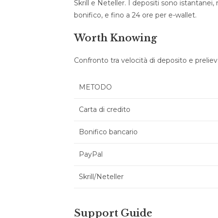
Skrill e Neteller. I depositi sono istantanei,
bonifico, e fino a 24 ore per e-wallet.
Worth Knowing
Confronto tra velocità di deposito e prelievo
METODO
Carta di credito
Bonifico bancario
PayPal
Skrill/Neteller
Support Guide