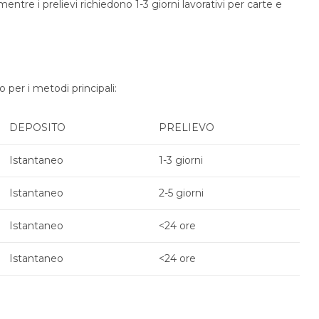
 mentre i prelievi richiedono 1-3 giorni lavorativi per carte e
 per i metodi principali:
DEPOSITO
PRELIEVO
Istantaneo
1-3 giorni
Istantaneo
2-5 giorni
Istantaneo
<24 ore
Istantaneo
<24 ore