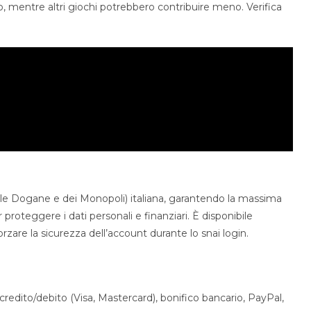
o, mentre altri giochi potrebbero contribuire meno. Verifica
le Dogane e dei Monopoli) italiana, garantendo la massima
er proteggere i dati personali e finanziari. È disponibile
orzare la sicurezza dell’account durante lo snai login.
redito/debito (Visa, Mastercard), bonifico bancario, PayPal,