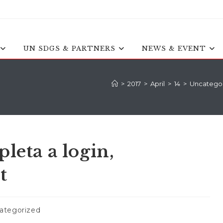
UN SDGS & PARTNERS
NEWS & EVENT
>
2017
>
April
>
14
>
Uncatego
leta a login,
t
ategorized
y: