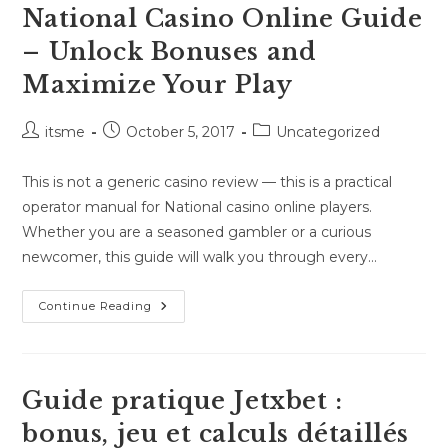
National Casino Online Guide
– Unlock Bonuses and
Maximize Your Play
Post
Post
Post
itsme
October 5, 2017
Uncategorized
author:
published:
category:
This is not a generic casino review — this is a practical
operator manual for National casino online players.
Whether you are a seasoned gambler or a curious
newcomer, this guide will walk you through every…
National
Continue Reading
Casino
Online
Guide
–
Unlock
Bonuses
Guide pratique Jetxbet :
And
Maximize
bonus, jeu et calculs détaillés
Your
Play