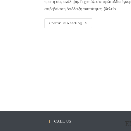
πρώτη σας ανάληψη.Τι χρειάζεστε πρώταΜία έγκυρ
επιβεβαίωση.Απόδειξη ταυτότητας (δελτίο…
Οδηγός
Continue Reading
Δωρεάν
Περιστροφών
Στο
Novibet:
Από
Την
Εγγραφή
Στην
Ανάληψη
CALL US
E