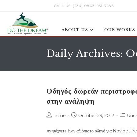
Skip
CALL US: (234) 0803-951-3286
to
content
ABOUT US
OUR WORKS
Daily Archives: O
Οδηγός δωρεάν περιστροφ
στην ανάληψη
Post
Post
Post
itsme
October 23, 2017
Unca
author:
published:
categor
Αν ψάχνετε έναν αξιόπιστο οδηγό για Novibet free