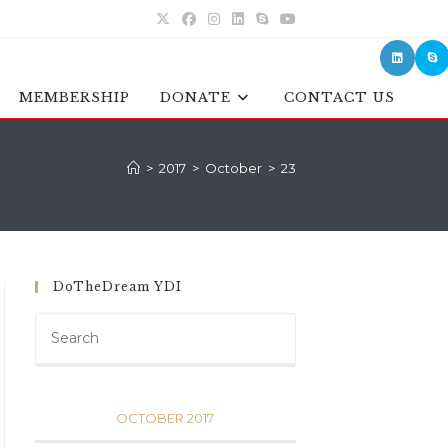
MEMBERSHIP
DONATE
CONTACT US
>
2017
>
October
>
23
DoTheDream YDI
OCTOBER 2017