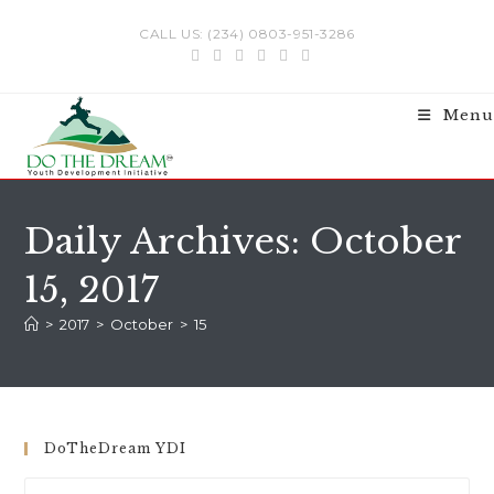
Skip
CALL US: (234) 0803-951-3286
to
content
Menu
Daily Archives: October
15, 2017
>
2017
>
October
>
15
DoTheDream YDI