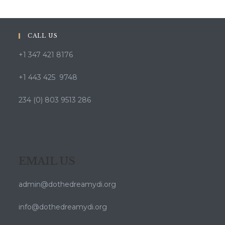
Funzionalità
CALL US
+1 347 421 8176
+1 443 425 9748
234 (0) 803 9513 286
EMAIL US
admin@dothedreamydi.org
info@dothedreamydi.org