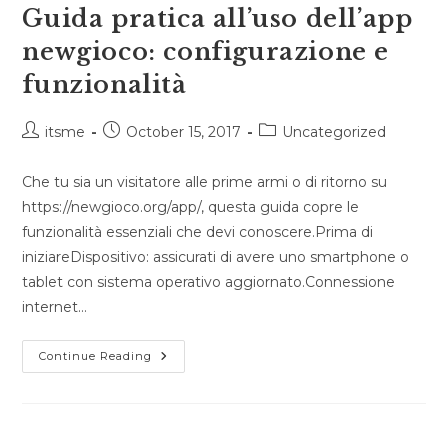
Guida pratica all’uso dell’app
newgioco: configurazione e
funzionalità
Post
Post
Post
itsme
October 15, 2017
Uncategorized
author:
published:
category:
Che tu sia un visitatore alle prime armi o di ritorno su
https://newgioco.org/app/, questa guida copre le
funzionalità essenziali che devi conoscere.Prima di
iniziareDispositivo: assicurati di avere uno smartphone o
tablet con sistema operativo aggiornato.Connessione
internet…
Guida
Continue Reading
Pratica
All’uso
Dell’app
Newgioco:
Configurazione
E