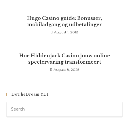
Hugo Casino guide: Bonusser,
mobiladgang og udbetalinger
August 1, 2018
Hoe Hiddenjack Casino jouw online
speelervaring transformeert
August 8, 2025
DoTheDream YDI