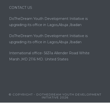
CONTACT US
DoTheDream Youth Development Initiative is
upgrading its office in Lagos,Abuja ,Ibadan
DoTheDream Youth Development Initiative is
upgrading its office in Lagos,Abuja ,Ibadan
International office- 5631a Allender Road White
Marsh ,MD 2116 MD. United States
© COPYRIGHT - DOTHEDREAM YOUTH DEVELOPMENT
INITIATIVE 2026
t
|
bets10
|
bets10 giriş
|
bets10
|
bets10 giriş
|
bets10
|
bets10 gir