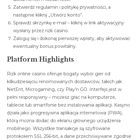
Zatwierdź regulamin i politykę prywatności, a
następnie kliknij „Utwórz konto”.
Sprawdź skrzynkę e-mail – kliknij w link aktywacyjny
wysłany przez rizk casino.
Zaloguj się i dokonaj pierwszej wpłaty, aby aktywować
ewentualny bonus powitalny.
Platform Highlights
Rizk online casino oferuje bogaty wybór gier od
kilkudziesięciu renomowanych dostawców, takich jak
NetEnt, Microgaming, czy Play’n GO. Interfejs jest w
pełni responsywny – możesz grać na komputerze,
tablecie lub smartfonie bez instalowania aplikacji. Kasyno
działa jako progresywna aplikacja internetowa (PWA),
którą można dodać do ekranu głównego urządzenia
mobilnego. Wszystkie transakcje są szyfrowane
protokołem SSL 256-bit, a dane przechowywane zgodnie