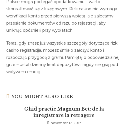
Polsce mogą podlegać opodatkowaniu – warto
skonsultować się z księgowym. Rizk casino nie wymaga
weryfikacji konta przed pierwszą wpłatą, ale zalecamy
przesłanie dokumentów od razu po rejestracji, aby
uniknąć opóźnień przy wypłatach.
Teraz, gdy znasz już wszystkie szczegóły dotyczące rizk
casino registracija, możesz śmiało założyć konto i
rozpocząć przygodę z grami. Pamiętaj o odpowiedzialnej
grze – ustal dzienny limit depozytów i nigdy nie graj pod
wpływem emocji.
YOU MIGHT ALSO LIKE
Ghid practic Magnum Bet: de la
înregistrare la retragere
November 17, 2017