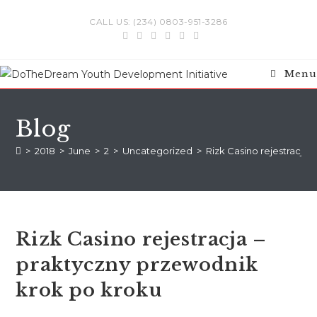
Skip
CALL US: (234) 0803-951-3286
to
content
Menu
Blog
>
2018
>
June
>
2
>
Uncategorized
>
Rizk Casino rejestracja
Rizk Casino rejestracja –
praktyczny przewodnik
krok po kroku