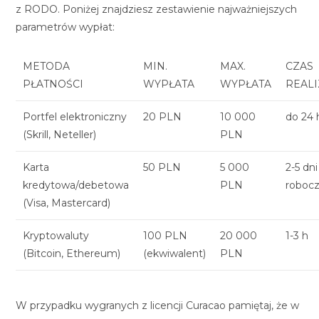
z RODO. Poniżej znajdziesz zestawienie najważniejszych
parametrów wypłat:
METODA
MIN.
MAX.
CZAS
PŁATNOŚCI
WYPŁATA
WYPŁATA
REALI
Portfel elektroniczny
20 PLN
10 000
do 24 
(Skrill, Neteller)
PLN
Karta
50 PLN
5 000
2-5 dni
kredytowa/debetowa
PLN
roboc
(Visa, Mastercard)
Kryptowaluty
100 PLN
20 000
1-3 h
(Bitcoin, Ethereum)
(ekwiwalent)
PLN
W przypadku wygranych z licencji Curacao pamiętaj, że w