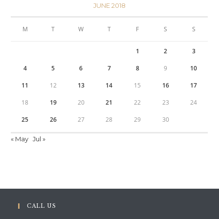
JUNE 2018
M
T
W
T
F
S
S
1
2
3
4
5
6
7
8
9
10
11
12
13
14
15
16
17
18
19
20
21
22
23
24
25
26
27
28
29
30
« May
Jul »
CALL US