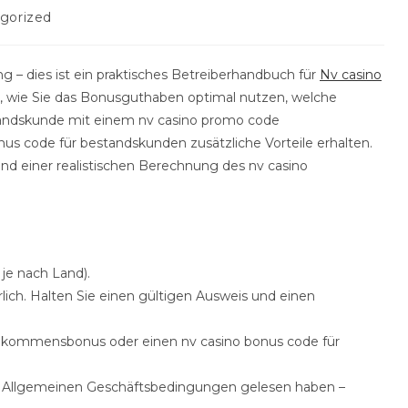
gorized
g – dies ist ein praktisches Betreiberhandbuch für
Nv casino
en, wie Sie das Bonusguthaben optimal nutzen, welche
tandskunde mit einem nv casino promo code
s code für bestandskunden zusätzliche Vorteile erhalten.
und einer realistischen Berechnung des nv casino
 je nach Land).
derlich. Halten Sie einen gültigen Ausweis und einen
illkommensbonus oder einen nv casino bonus code für
llen Allgemeinen Geschäftsbedingungen gelesen haben –