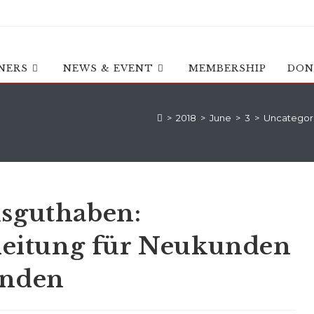
NERS
NEWS & EVENT
MEMBERSHIP
DON
>
2018
>
June
>
3
>
Uncategor
sguthaben:
nleitung für Neukunden
unden