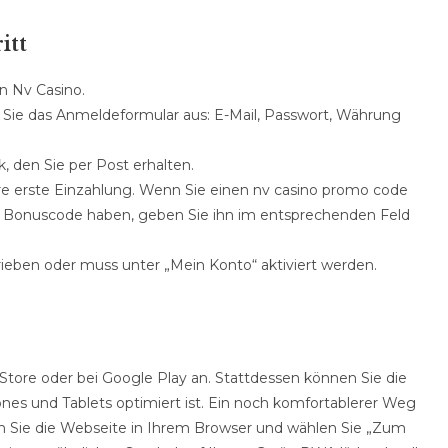
itt
on Nv Casino.
en Sie das Anmeldeformular aus: E-Mail, Passwort, Währung
k, den Sie per Post erhalten.
hre erste Einzahlung. Wenn Sie einen nv casino promo code
 Bonuscode haben, geben Sie ihn im entsprechenden Feld
eben oder muss unter „Mein Konto“ aktiviert werden.
Store oder bei Google Play an. Stattdessen können Sie die
nes und Tablets optimiert ist. Ein noch komfortablerer Weg
n Sie die Webseite in Ihrem Browser und wählen Sie „Zum