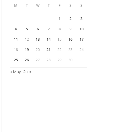
M
T
W
T
F
S
S
1
2
3
4
5
6
7
8
9
10
11
12
13
14
15
16
17
18
19
20
21
22
23
24
25
26
27
28
29
30
« May
Jul »