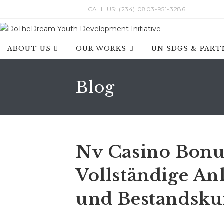
Skip
CALL US: (234) 0803-951-3286
to
content
ABOUT US
OUR WORKS
UN SDGS & PART
Blog
Nv Casino Bonu
Vollständige A
und Bestandsk