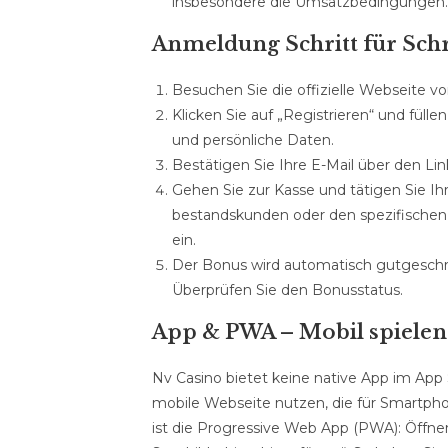
insbesondere die Umsatzbedingungen.
Anmeldung Schritt für Schr
Besuchen Sie die offizielle Webseite v
Klicken Sie auf „Registrieren“ und füll
und persönliche Daten.
Bestätigen Sie Ihre E-Mail über den Lin
Gehen Sie zur Kasse und tätigen Sie I
bestandskunden oder den spezifischen
ein.
Der Bonus wird automatisch gutgeschri
Überprüfen Sie den Bonusstatus.
App & PWA – Mobil spielen
Nv Casino bietet keine native App im App 
mobile Webseite nutzen, die für Smartpho
ist die Progressive Web App (PWA): Öffne