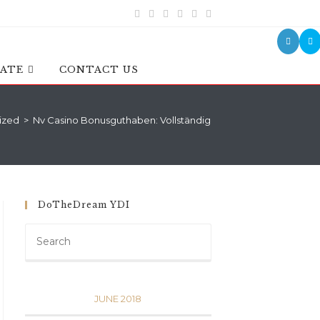
ATE
CONTACT US
ized
>
Nv Casino Bonusguthaben: Vollständige Anleitung für Neuk
DoTheDream YDI
JUNE 2018