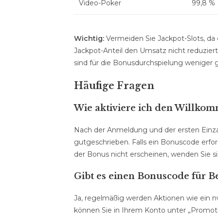
Video-Poker
99,8 % 
Wichtig:
Vermeiden Sie Jackpot-Slots, da 
Jackpot-Anteil den Umsatz nicht reduzier
sind für die Bonusdurchspielung weniger 
Häufige Fragen
Wie aktiviere ich den Willko
Nach der Anmeldung und der ersten Einza
gutgeschrieben. Falls ein Bonuscode erforde
der Bonus nicht erscheinen, wenden Sie s
Gibt es einen Bonuscode für 
Ja, regelmäßig werden Aktionen wie ein 
können Sie in Ihrem Konto unter „Promoti