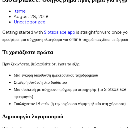
Post
itsme
author:
Post
August 28, 2018
published:
Post
Uncategorized
category:
Getting started with
Slotspalace app
is straightforward once y
προσφέρει μια σύγχρονη πλατφόρμα για online τυχερά παιχνίδια, με έμφαση
Τι χρειάζεστε πρώτα
Πριν ξεκινήσετε, βεβαιωθείτε ότι έχετε τα εξής:
Μια έγκυρη διεύθυνση ηλεκτρονικού ταχυδρομείου
Σταθερή σύνδεση στο διαδίκτυο
Μια συσκευή με σύγχρονο πρόγραμμα περιήγησης (το Slotspalace
εφαρμογών)
Τουλάχιστον 18 ετών (ή την ισχύουσα νόμιμη ηλικία στη χώρα σας)
Δημιουργία λογαριασμού