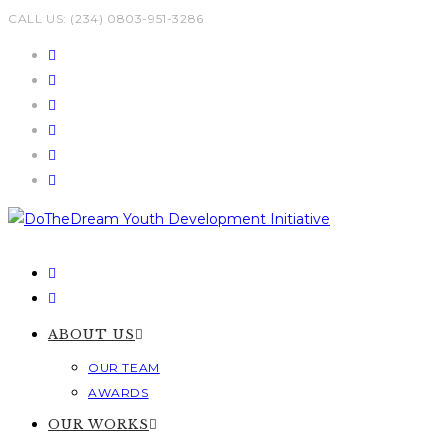
Skip
CALL US: (234) 0803-951-3286
to
content
ABOUT US
OUR TEAM
AWARDS
OUR WORKS