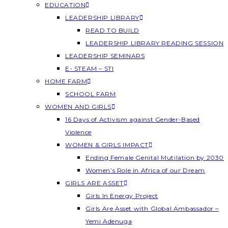
EDUCATION
LEADERSHIP LIBRARY
READ TO BUILD
LEADERSHIP LIBRARY READING SESSION
LEADERSHIP SEMINARS
E- STEAM – STI
HOME FARM
SCHOOL FARM
WOMEN AND GIRLS
16 Days of Activism against Gender-Based
Violence
WOMEN & GIRLS IMPACT
Ending Female Genital Mutilation by 2030
Women’s Role in Africa of our Dream
GIRLS ARE ASSET
Girls In Energy Project
Girls Are Asset with Global Ambassador –
Yemi Adenuga