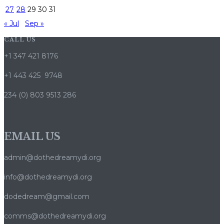
27
28
29
30
31
« Jul
Sep »
CALL US
+1 347 421 8176
+1 443 425 9748
234 (0) 803 9513 286
EMAIL US
admin@dothedreamydi.org
info@dothedreamydi.org
dodedream@gmail.com
comms@dothedreamydi.org