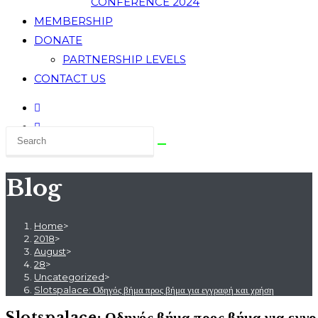
CONFERENCE 2024
MEMBERSHIP
DONATE
PARTNERSHIP LEVELS
CONTACT US
Blog
Home
>
2018
>
August
>
28
>
Uncategorized
>
Slotspalace: Οδηγός βήμα προς βήμα για εγγραφή και χρήση
Slotspalace: Οδηγός βήμα προς βήμα για εγγρ