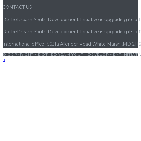
CONTACT US
DoTheDream Youth Development Initiative is upgrading its offi
DoTheDream Youth Development Initiative is upgrading its offi
International office- 5631a Allender Road White Marsh ,MD 211
© COPYRIGHT - DOTHEDREAM YOUTH DEVELOPMENT INITIATIV
|
bets10 giriş
|
bets10
|
bets10 giriş
|
bets10
|
bets10 giriş
|
casib