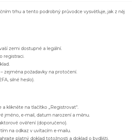
ním trhu a tento podrobný průvodce vysvětluje, jak z něj
 vaší zemi dostupné a legální.
 registraci.
klad.
 – zejména požadavky na protočení.
A, silné heslo).
 a klikněte na tlačítko „Registrovat“.
své jméno, e-mail, datum narození a měnu.
ufaktorové ověření (doporučeno).
tím na odkaz v uvítacím e-mailu.
rajte platný doklad totožnosti a doklad o bydlišti.