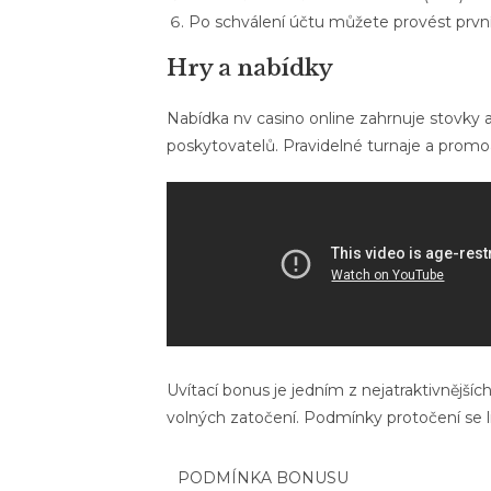
Po schválení účtu můžete provést první 
Hry a nabídky
Nabídka nv casino online zahrnuje stovky 
poskytovatelů. Pravidelné turnaje a promoa
Uvítací bonus je jedním z nejatraktivnějšíc
volných zatočení. Podmínky protočení se liš
PODMÍNKA BONUSU