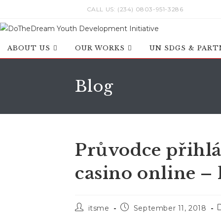
Skip
CALL US: (234) 0803-951-3286
to
content
ABOUT US
OUR WORKS
UN SDGS & PART
Blog
Průvodce přihl
casino online –
Post
Post
itsme
September 11, 2018
author:
published: