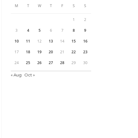
M
T
W
T
F
S
S
1
2
3
4
5
6
7
8
9
10
11
12
13
14
15
16
17
18
19
20
21
22
23
24
25
26
27
28
29
30
« Aug
Oct »