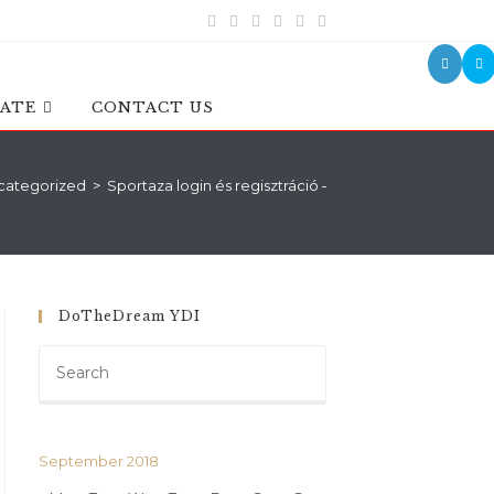
ATE
CONTACT US
categorized
>
Sportaza login és regisztráció – Gyakorlati útmutató
DoTheDream YDI
September 2018