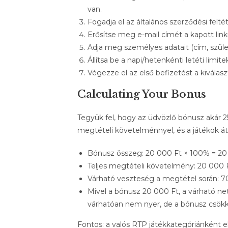
van.
Fogadja el az általános szerződési felté
Erősítse meg e-mail címét a kapott linkr
Adja meg személyes adatait (cím, szüle
Állítsa be a napi/hetenkénti letéti limit
Végezze el az első befizetést a kiválasz
Calculating Your Bonus
Tegyük fel, hogy az üdvözlő bónusz akár 
megtételi követelménnyel, és a játékok á
Bónusz összeg: 20 000 Ft × 100% = 20
Teljes megtételi követelmény: 20 000 
Várható veszteség a megtétel során: 70
Mivel a bónusz 20 000 Ft, a várható ne
várhatóan nem nyer, de a bónusz csökk
Fontos: a valós RTP játékkategóriánként elt