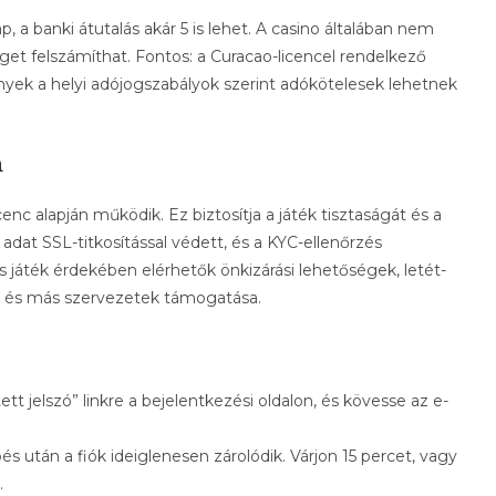
p, a banki átutalás akár 5 is lehet. A casino általában nem
séget felszámíthat. Fontos: a Curacao-licencel rendelkező
nyek a helyi adójogszabályok szerint adókötelesek lehetnek
n
cenc alapján működik. Ez biztosítja a játék tisztaságát és a
dat SSL-titkosítással védett, és a KYC-ellenőrzés
s játék érdekében elérhetők önkizárási lehetőségek, letét-
e és más szervezetek támogatása.
tett jelszó” linkre a bejelentkezési oldalon, és kövesse az e-
pés után a fiók ideiglenesen zárolódik. Várjon 15 percet, vagy
.