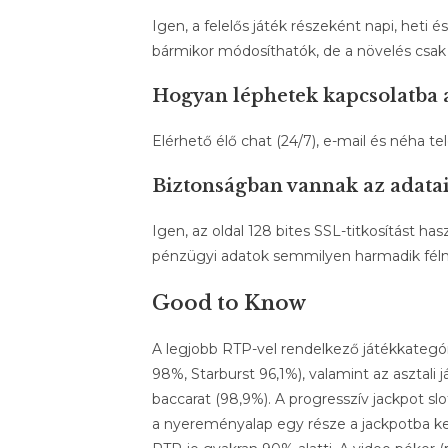
Igen, a felelős játék részeként napi, heti és 
bármikor módosíthatók, de a növelés csak 
Hogyan léphetek kapcsolatba a
Elérhető élő chat (24/7), e-mail és néha te
Biztonságban vannak az adata
Igen, az oldal 128 bites SSL-titkosítást ha
pénzügyi adatok semmilyen harmadik féln
Good to Know
A legjobb RTP-vel rendelkező játékkategór
98%, Starburst 96,1%), valamint az asztali j
baccarat (98,9%). A progresszív jackpot sl
a nyereményalap egy része a jackpotba kerü