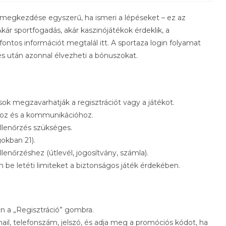
megkezdése egyszerű, ha ismeri a lépéseket – ez az
r sportfogadás, akár kaszinójátékok érdeklik, a
fontos információt megtalál itt. A sportaza login folyamat
és után azonnal élvezheti a bónuszokat.
sok megzavarhatják a regisztrációt vagy a játékot.
shoz és a kommunikációhoz.
lenőrzés szükséges.
okban 21).
nőrzéshez (útlevél, jogosítvány, számla).
n be letéti limiteket a biztonságos játék érdekében.
on a „Regisztráció” gombra.
e-mail, telefonszám, jelszó, és adja meg a promóciós kódot, ha