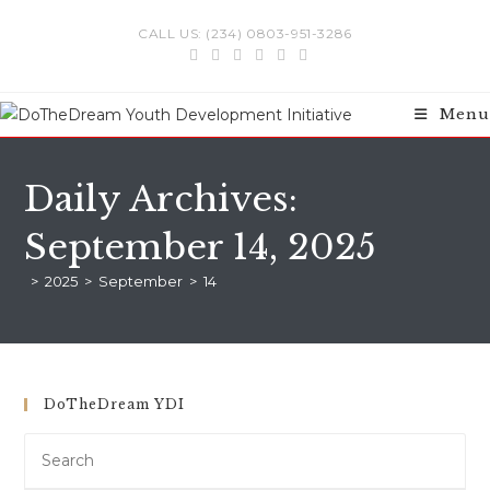
Skip
CALL US: (234) 0803-951-3286
to
content
Menu
Daily Archives:
September 14, 2025
>
2025
>
September
>
14
DoTheDream YDI