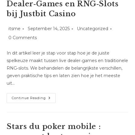
Dealer‑Games en RNG‑Slots
bij Justbit Casino
Post
Post
Post
itsme
September 14, 2025
Uncategorized
author:
published:
category:
Post
0 Comments
comments:
In dit artikel leer je stap voor stap hoe je de juiste
spelkeuze maakt tussen live dealer‑games en traditionele
RNG‑slots. We behandelen de belangrijkste verschillen,
geven praktische tips en laten zien hoe je het meeste
uit…
De
Continue Reading
Ultieme
Gids
Voor
Het
Kiezen
Tussen
Stars du poker mobile :
Live
Dealer‑Games