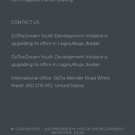
CONTACT US
DoTheDream Youth Development Initiative is
upgrading its office in Lagos,Abuja ,Ibadan
DoTheDream Youth Development Initiative is
upgrading its office in Lagos,Abuja ,Ibadan
International office- 5631a Allender Road White
Marsh ,MD 2116 MD. United States
© COPYRIGHT - DOTHEDREAM YOUTH DEVELOPMENT
INITIATIVE 2026