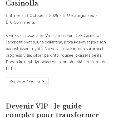
Casinolla
Post
Post
Post
itsme
October 1, 2025
Uncategorized
author:
published:
category:
Post
0 Comments
comments:
5 Vinkkiä Jackpottien Valloittamiseen Rizk Casinolla
Jackpotit ovat suuria palkintoja, jotka kasvavat jokaisen
panostuksen myötä. Ne voivat olla kiinteitä summia tai
progressiivisia, jolloin palkinto nousee jokaisella pelillä.
Ennen kuin ryhdyt pelaamaan, on tärkeää tietää, miten
RTP…
5
Continue Reading
Vinkkiä
Jackpottien
Valloittamiseen
Rizk
Casinolla
Devenir VIP : le guide
complet pour transformer