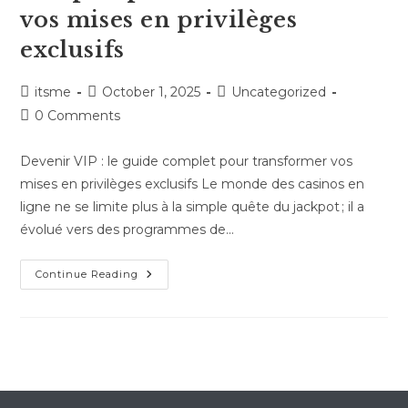
vos mises en privilèges
exclusifs
Post
Post
Post
itsme
October 1, 2025
Uncategorized
author:
published:
category:
Post
0 Comments
comments:
Devenir VIP : le guide complet pour transformer vos
mises en privilèges exclusifs Le monde des casinos en
ligne ne se limite plus à la simple quête du jackpot ; il a
évolué vers des programmes de…
Devenir
Continue Reading
VIP
:
Le
Guide
Complet
Pour
Transformer
Vos
Mises
En