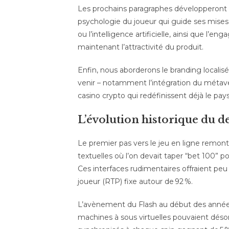
Les prochains paragraphes développeront qu
psychologie du joueur qui guide ses mise
ou l’intelligence artificielle, ainsi que l’
maintenant l’attractivité du produit.
Enfin, nous aborderons le branding locali
venir – notamment l’intégration du métav
casino crypto qui redéfinissent déjà le pay
L’évolution historique du d
Le premier pas vers le jeu en ligne remon
textuelles où l’on devait taper “bet 100” p
Ces interfaces rudimentaires offraient peu 
joueur (RTP) fixe autour de 92 %.
L’avènement du Flash au début des années 
machines à sous virtuelles pouvaient désor