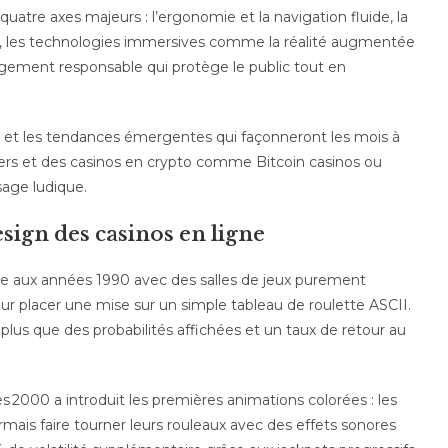
atre axes majeurs : l’ergonomie et la navigation fluide, la
s, les technologies immersives comme la réalité augmentée
engagement responsable qui protège le public tout en
sé et les tendances émergentes qui façonneront les mois à
ers et des casinos en crypto comme Bitcoin casinos ou
sage ludique.
esign des casinos en ligne
te aux années 1990 avec des salles de jeux purement
our placer une mise sur un simple tableau de roulette ASCII.
plus que des probabilités affichées et un taux de retour au
2000 a introduit les premières animations colorées : les
mais faire tourner leurs rouleaux avec des effets sonores