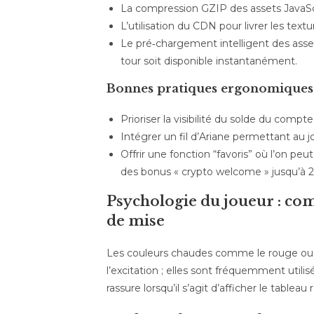
La compression GZIP des assets JavaSc
L’utilisation du CDN pour livrer les t
Le pré‑chargement intelligent des asset
tour soit disponible instantanément.
Bonnes pratiques ergonomiques
Prioriser la visibilité du solde du compte
Intégrer un fil d’Ariane permettant au j
Offrir une fonction “favoris” où l’on p
des bonus « crypto welcome » jusqu’à 2
Psychologie du joueur : com
de mise
Les couleurs chaudes comme le rouge ou l
l’excitation ; elles sont fréquemment util
rassure lorsqu’il s’agit d’afficher le table