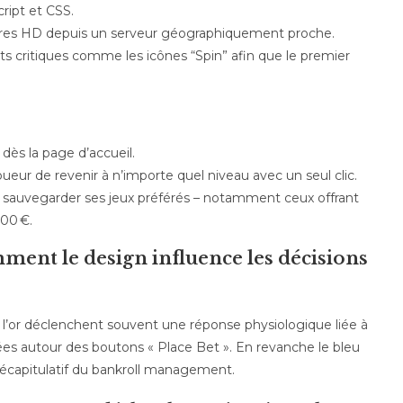
ript et CSS.
extures HD depuis un serveur géographiquement proche.
s critiques comme les icônes “Spin” afin que le premier
 dès la page d’accueil.
oueur de revenir à n’importe quel niveau avec un seul clic.
eut sauvegarder ses jeux préférés – notamment ceux offrant
00 €.
ment le design influence les décisions
’or déclenchent souvent une réponse physiologique liée à
isées autour des boutons « Place Bet ». En revanche le bleu
au récapitulatif du bankroll management.