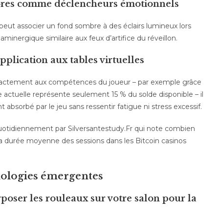
nores comme déclencheurs émotionnels
 peut associer un fond sombre à des éclairs lumineux lors
paminergique similaire aux feux d’artifice du réveillon.
pplication aux tables virtuelles
exactement aux compétences du joueur – par exemple grâce
e actuelle représente seulement 15 % du solde disponible – il
t absorbé par le jeu sans ressentir fatigue ni stress excessif.
quotidiennement par Silversantestudy.Fr qui note combien
a durée moyenne des sessions dans les Bitcoin casinos
ologies émergentes
poser les rouleaux sur votre salon pour la