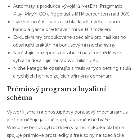
Automaty z produkce vývojářů NetEnt, Pragmatic
Play, Play’n GO a Yggdrasil s RTP percentem nad 96%
Live kasino část nabízející blackjack, ruletou, punto
banco a game představeními ve HD rozlišení
Exkluzivní hry produkované speciálně pro naši kasino
obsahující unikátními bonusovými mechanismy
Narůstající prizepools obsahující nashromážděnými
výhrami dosahujícími řádově miliónů Kč
Niche kategorie obsahující simulovaných betting titulů
a rychlých her nabízejících přímými odměnami
Prémiový program a loyalitní
schéma
Vytvořili jsme mnohostupňový bonusový mechanismus,
jenž odměňuje jak začínající, tak současné hráče.
Welcome bonus byl rozdělen v rámci několika plateb a
spojuje prémiové prostředky s free spiny na specifické