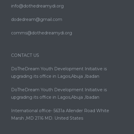
info@dothedreamydi.org
dodedream@gmail.com
comms@dothedreamydi.org
CONTACT US
DoTheDream Youth Development Initiative is
upgrading its office in Lagos,Abuja ,Ibadan
DoTheDream Youth Development Initiative is
upgrading its office in Lagos,Abuja ,Ibadan
International office- 5631a Allender Road White
Marsh ,MD 2116 MD. United States