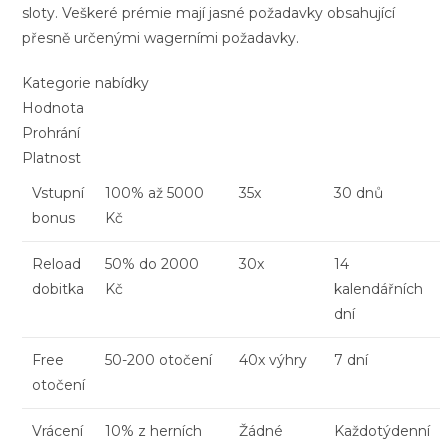
sloty. Veškeré prémie mají jasné požadavky obsahující
přesně určenými wagerními požadavky.
Kategorie nabídky
Hodnota
Prohrání
Platnost
Vstupní
100% až 5000
35x
30 dnů
bonus
Kč
Reload
50% do 2000
30x
14
dobitka
Kč
kalendářních
dní
Free
50-200 otočení
40x výhry
7 dní
otočení
Vrácení
10% z herních
Žádné
Každotýdenní