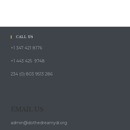
CALL US
+1 347 421 8176
+1 443 425 9748
234 (0) 803 9513 286
EMAIL US
admin@dothedreamydi.org