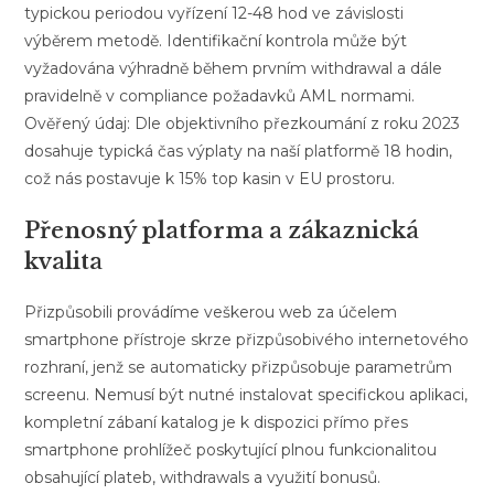
typickou periodou vyřízení 12-48 hod ve závislosti
výběrem metodě. Identifikační kontrola může být
vyžadována výhradně během prvním withdrawal a dále
pravidelně v compliance požadavků AML normami.
Ověřený údaj: Dle objektivního přezkoumání z roku 2023
dosahuje typická čas výplaty na naší platformě 18 hodin,
což nás postavuje k 15% top kasin v EU prostoru.
Přenosný platforma a zákaznická
kvalita
Přizpůsobili provádíme veškerou web za účelem
smartphone přístroje skrze přizpůsobivého internetového
rozhraní, jenž se automaticky přizpůsobuje parametrům
screenu. Nemusí být nutné instalovat specifickou aplikaci,
kompletní zábaní katalog je k dispozici přímo přes
smartphone prohlížeč poskytující plnou funkcionalitou
obsahující plateb, withdrawals a využití bonusů.