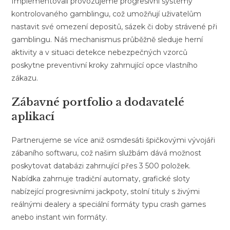
Implementovali provozujeme progresivní systémy
kontrolovaného gamblingu, což umožňují uživatelům
nastavit své omezení depositů, sázek či doby strávené při
gamblingu. Náš mechanismus průběžně sleduje herní
aktivity a v situaci detekce nebezpečných vzorců
poskytne preventivní kroky zahrnující opce vlastního
zákazu.
Zábavné portfolio a dodavatelé
aplikací
Partnerujeme se více aniž osmdesáti špičkovými vývojáři
zábaního softwaru, což našim službám dává možnost
poskytovat databázi zahrnující přes 3 500 položek.
Nabídka zahrnuje tradiční automaty, grafické sloty
nabízející progresivními jackpoty, stolní tituly s živými
reálnými dealery a speciální formáty typu crash games
anebo instant win formáty.