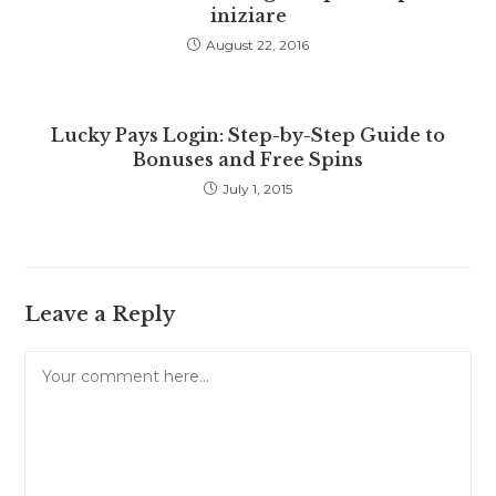
iniziare
August 22, 2016
Lucky Pays Login: Step-by-Step Guide to
Bonuses and Free Spins
July 1, 2015
Leave a Reply
Comment