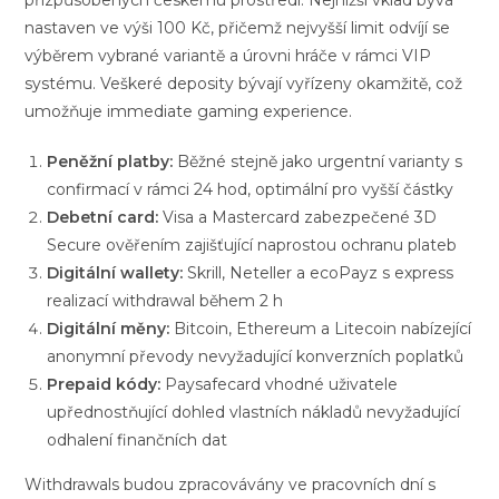
nastaven ve výši 100 Kč, přičemž nejvyšší limit odvíjí se
výběrem vybrané variantě a úrovni hráče v rámci VIP
systému. Veškeré deposity bývají vyřízeny okamžitě, což
umožňuje immediate gaming experience.
Peněžní platby:
Běžné stejně jako urgentní varianty s
confirmací v rámci 24 hod, optimální pro vyšší částky
Debetní card:
Visa a Mastercard zabezpečené 3D
Secure ověřením zajišťující naprostou ochranu plateb
Digitální wallety:
Skrill, Neteller a ecoPayz s express
realizací withdrawal během 2 h
Digitální měny:
Bitcoin, Ethereum a Litecoin nabízející
anonymní převody nevyžadující konverzních poplatků
Prepaid kódy:
Paysafecard vhodné uživatele
upřednostňující dohled vlastních nákladů nevyžadující
odhalení finančních dat
Withdrawals budou zpracovávány ve pracovních dní s