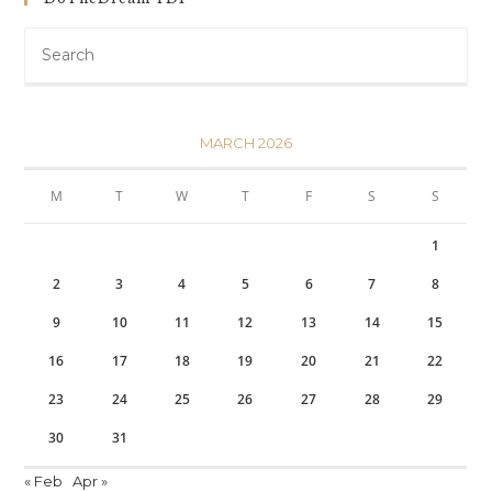
MARCH 2026
M
T
W
T
F
S
S
1
2
3
4
5
6
7
8
9
10
11
12
13
14
15
16
17
18
19
20
21
22
23
24
25
26
27
28
29
30
31
« Feb
Apr »