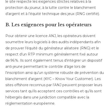
le site respecte les exigences strictes relatives à la
protection du joueur, à la lutte contre le blanchiment
d’argent et à l’équité technique des jeux (RNG certifié).
B. Les exigences pour les opérateurs
Pour obtenir une licence ANJ, les opérateurs doivent
soumettre leurs logiciels à des audits indépendants afin
de prouver l’équité du générateur aléatoire (RNG) et le
respect d’un RTP minimum généralement fixé autour
de 96 %. Ils sont également tenus d’intégrer un dispositif
anti‑jeune permettant le contrôle d’âge lors de
l’inscription ainsi qu’un système robuste de prévention du
blanchiment d’argent (KYC – Know Your Customer). Les
sites offshore reconnus par l’ANJ peuvent proposer leurs
services tant qu’ils acceptent ces contrôles et qu’ils sont
hébergés dans une juridiction compatible avec la
réglementation européenne.