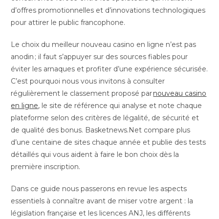
d’offres promotionnelles et d’innovations technologiques
pour attirer le public francophone.
Le choix du meilleur nouveau casino en ligne n’est pas
anodin ; il faut s’appuyer sur des sources fiables pour
éviter les arnaques et profiter d’une expérience sécurisée.
C’est pourquoi nous vous invitons à consulter
régulièrement le classement proposé par
nouveau casino
en ligne
, le site de référence qui analyse et note chaque
plateforme selon des critères de légalité, de sécurité et
de qualité des bonus. Basketnews.Net compare plus
d’une centaine de sites chaque année et publie des tests
détaillés qui vous aident à faire le bon choix dès la
première inscription.
Dans ce guide nous passerons en revue les aspects
essentiels à connaître avant de miser votre argent : la
législation française et les licences ANJ, les différents