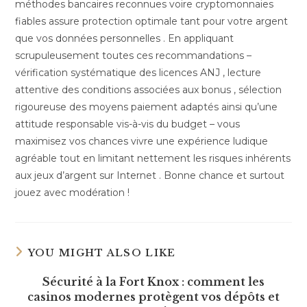
méthodes bancaires reconnues voire cryptomonnaies
fiables assure protection optimale tant pour votre argent
que vos données personnelles . En appliquant
scrupuleusement toutes ces recommandations –
vérification systématique des licences ANJ , lecture
attentive des conditions associées aux bonus , sélection
rigoureuse des moyens paiement adaptés ainsi qu’une
attitude responsable vis-à-vis du budget – vous
maximisez vos chances vivre une expérience ludique
agréable tout en limitant nettement les risques inhérents
aux jeux d’argent sur Internet . Bonne chance et surtout
jouez avec modération !
YOU MIGHT ALSO LIKE
Sécurité à la Fort Knox : comment les
casinos modernes protègent vos dépôts et