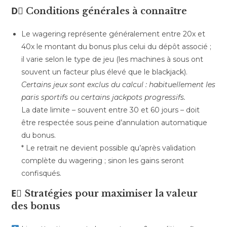
D️⃣ Conditions générales à connaître
Le wagering représente généralement entre 20x et
40x le montant du bonus plus celui du dépôt associé ;
il varie selon le type de jeu (les machines à sous ont
souvent un facteur plus élevé que le blackjack).
Certains jeux sont exclus du calcul : habituellement les
paris sportifs ou certains jackpots progressifs.
La date limite – souvent entre 30 et 60 jours – doit
être respectée sous peine d’annulation automatique
du bonus.
* Le retrait ne devient possible qu’après validation
complète du wagering ; sinon les gains seront
confisqués.
E️⃣ Stratégies pour maximiser la valeur
des bonus