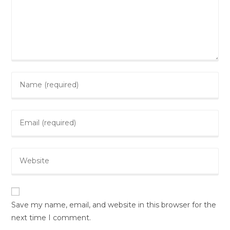
Enter
your
name
Enter
or
your
username
email
to
Enter
address
comment
your
to
website
comment
URL
(optional)
Save my name, email, and website in this browser for the
next time I comment.