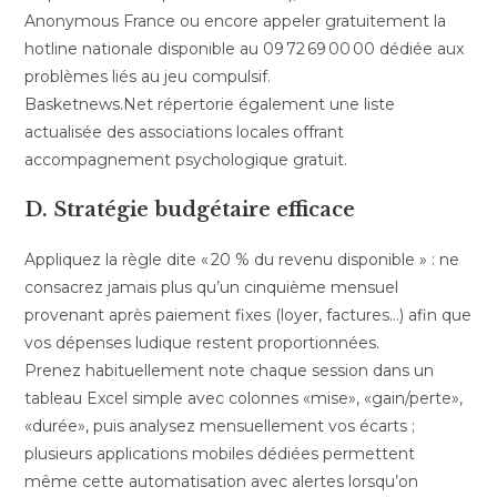
Anonymous France ou encore appeler gratuitement la
hotline nationale disponible au 09 72 69 00 00 dédiée aux
problèmes liés au jeu compulsif.
Basketnews.Net répertorie également une liste
actualisée des associations locales offrant
accompagnement psychologique gratuit.
D.​ Stratégie budgétaire efficace
Appliquez la règle dite « 20 % du revenu disponible » : ne
consacrez jamais plus qu’un cinquième mensuel
provenant après paiement fixes (loyer, factures…) afin que
vos dépenses ludique restent proportionnées.
Prenez habituellement note chaque session dans un
tableau Excel simple avec colonnes «mise», «gain/perte»,
«durée», puis analysez mensuellement vos écarts ;
plusieurs applications mobiles dédiées permettent
même cette automatisation avec alertes lorsqu’on