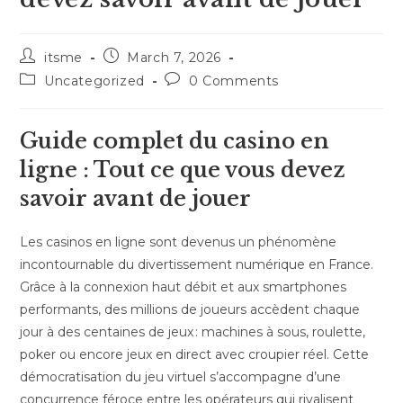
Post
Post
itsme
March 7, 2026
author:
published:
Post
Post
Uncategorized
0 Comments
category:
comments:
Guide complet du casino en
ligne : Tout ce que vous devez
savoir avant de jouer
Les casinos en ligne sont devenus un phénomène
incontournable du divertissement numérique en France.
Grâce à la connexion haut débit et aux smartphones
performants, des millions de joueurs accèdent chaque
jour à des centaines de jeux : machines à sous, roulette,
poker ou encore jeux en direct avec croupier réel. Cette
démocratisation du jeu virtuel s’accompagne d’une
concurrence féroce entre les opérateurs qui rivalisent