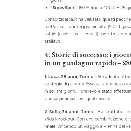
giorni.
“SnowSpin”
: 150 % fino a 400 € + 75 gir
Consorzioarca.It ha valutato questi pacch
IcePalace il punteggio più alto (9,0). I gio
totale (cash + giri + crediti) rispetto al 
prelievo.
4. Storie di successo: i gi
in un guadagno rapido – 28
1. Luca, 28 anni, Torino
– Ha aderito al to
strategia di puntata fissa su slot a bassa v
in soli tre giorni. Il prelievo è stato effett
Consorzioarca.It per quel casinò.
2. Sofia, 34 anni, Roma
– Ha sfruttato i cr
sfida knockout. Con una combinazione di b
finale, vincendo un viaggio a Vienna del va