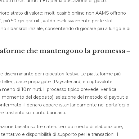
tooth o set di luci LED per la postazione di gioco.
ore strato di valore: molti casinò online non AAMS offrono
 più 50 giri gratuiti, valido esclusivamente per le slot
no il bankroll iniziale, consentendo di giocare più a lungo e di
iattaforme che mantengono la promessa –
e discriminante per i giocatori festivi. Le piattaforme più
Neteller), carte prepagate (Paysafecard) e criptovalute
n meno di 10 minuti. Il processo tipico prevede: verifica
 al momento del deposito), selezione del metodo di payout e
nfermato, il denaro appare istantaneamente nel portafoglio
re trasferito sul conto bancario.
utazione basata su tre criteri: tempo medio di elaborazione,
entativo e disponibilità di supporto per le transazioni. I