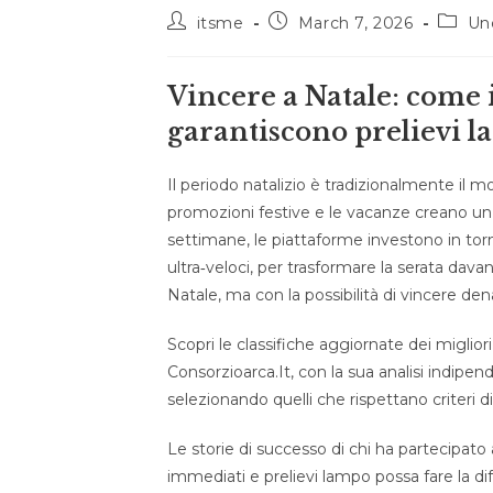
Post
Post
Post
itsme
March 7, 2026
Un
author:
published:
catego
Vincere a Natale: come i
garantiscono prelievi la
Il periodo natalizio è tradizionalmente il m
promozioni festive e le vacanze creano un c
settimane, le piattaforme investono in tor
ultra‑veloci, per trasformare la serata dav
Natale, ma con la possibilità di vincere den
Scopri le classifiche aggiornate dei migliori
Consorzioarca.It, con la sua analisi indipende
selezionando quelli che rispettano criteri d
Le storie di successo di chi ha partecipat
immediati e prelievi lampo possa fare la 