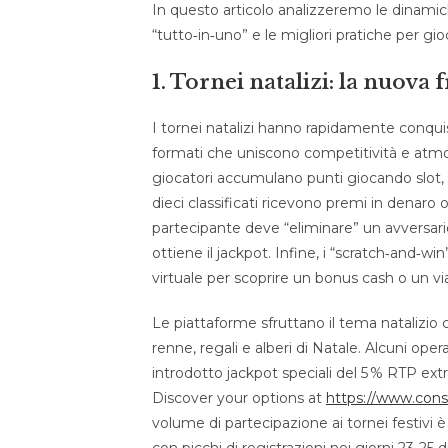
In questo articolo analizzeremo le dinamich
“tutto‑in‑uno” e le migliori pratiche per gio
1. Tornei natalizi: la nuova
I tornei natalizi hanno rapidamente conquis
formati che uniscono competitività e atmosf
giocatori accumulano punti giocando slot, b
dieci classificati ricevono premi in denaro o
partecipante deve “eliminare” un avversario
ottiene il jackpot. Infine, i “scratch‑and‑wi
virtuale per scoprire un bonus cash o un vi
Le piattaforme sfruttano il tema natalizi
renne, regali e alberi di Natale. Alcuni op
introdotto jackpot speciali del 5 % RTP extr
Discover your options at
https://www.conso
volume di partecipazione ai tornei festivi 