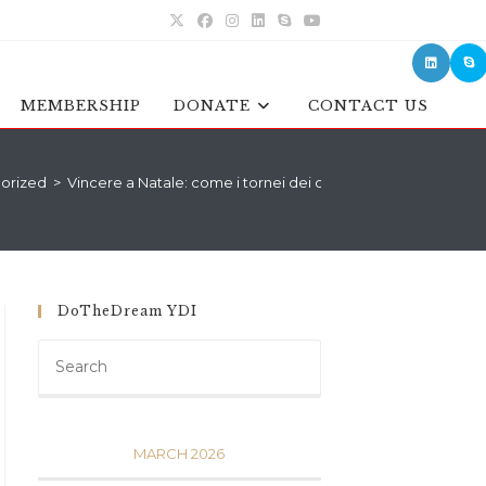
MEMBERSHIP
DONATE
CONTACT US
orized
>
Vincere a Natale: come i tornei dei casinò online garantiscon
DoTheDream YDI
MARCH 2026