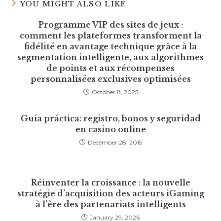
YOU MIGHT ALSO LIKE
Programme VIP des sites de jeux :
comment les plateformes transforment la
fidélité en avantage technique grâce à la
segmentation intelligente, aux algorithmes
de points et aux récompenses
personnalisées exclusives optimisées
October 8, 2025
Guía práctica: registro, bonos y seguridad
en casino online
December 28, 2015
Réinventer la croissance : la nouvelle
stratégie d’acquisition des acteurs iGaming
à l’ère des partenariats intelligents
January 29, 2026