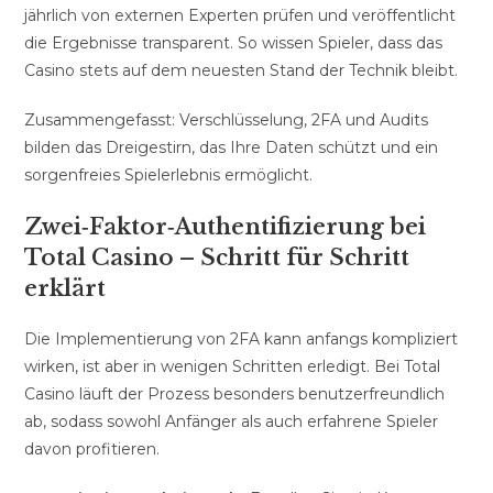
jährlich von externen Experten prüfen und veröffentlicht
die Ergebnisse transparent. So wissen Spieler, dass das
Casino stets auf dem neuesten Stand der Technik bleibt.
Zusammengefasst: Verschlüsselung, 2FA und Audits
bilden das Dreigestirn, das Ihre Daten schützt und ein
sorgenfreies Spielerlebnis ermöglicht.
Zwei‑Faktor‑Authentifizierung bei
Total Casino – Schritt für Schritt
erklärt
Die Implementierung von 2FA kann anfangs kompliziert
wirken, ist aber in wenigen Schritten erledigt. Bei Total
Casino läuft der Prozess besonders benutzerfreundlich
ab, sodass sowohl Anfänger als auch erfahrene Spieler
davon profitieren.