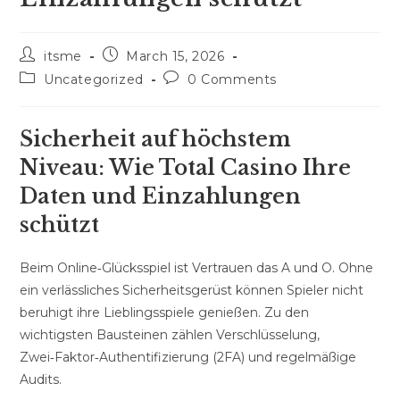
Post
Post
itsme
March 15, 2026
author:
published:
Post
Post
Uncategorized
0 Comments
category:
comments:
Sicherheit auf höchstem
Niveau: Wie Total Casino Ihre
Daten und Einzahlungen
schützt
Beim Online‑Glücksspiel ist Vertrauen das A und O. Ohne
ein verlässliches Sicherheitsgerüst können Spieler nicht
beruhigt ihre Lieblingsspiele genießen. Zu den
wichtigsten Bausteinen zählen Verschlüsselung,
Zwei‑Faktor‑Authentifizierung (2FA) und regelmäßige
Audits.