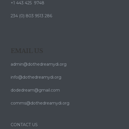
+1 443 425 9748
234 (0) 803 9513 286
EMAIL US
admin@dothedreamydi.org
info@dothedreamydi.org
dodedream@gmail.com
comms@dothedreamydi.org
CONTACT US