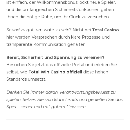
ist einfach, der Willkommensbonus lockt neue Spieler,
und die umfangreichen Sicherheitsfunktionen geben
Ihnen die nötige Ruhe, um Ihr Glück zu versuchen.
Sound zu gut, um wahr zu sein?
Nicht bei
Total Casino
–
hier werden Versprechen durch klare Prozesse und
transparente Kommunikation gehalten.
Bereit, Sicherheit und Spannung zu vereinen?
Besuchen Sie jetzt das offizielle Portal und erleben Sie
selbst, wie
Total Win Casino offiziell
diese hohen
Standards umsetzt.
Denken Sie immer daran, verantwortungsbewusst zu
spielen. Setzen Sie sich klare Limits und genießen Sie das
Spiel – sicher und mit gutem Gewissen.