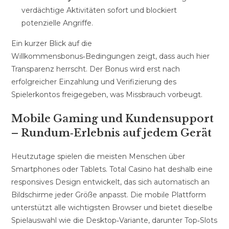
verdächtige Aktivitäten sofort und blockiert
potenzielle Angriffe.
Ein kurzer Blick auf die
Willkommensbonus‑Bedingungen zeigt, dass auch hier
Transparenz herrscht. Der Bonus wird erst nach
erfolgreicher Einzahlung und Verifizierung des
Spielerkontos freigegeben, was Missbrauch vorbeugt.
Mobile Gaming und Kundensupport
– Rundum‑Erlebnis auf jedem Gerät
Heutzutage spielen die meisten Menschen über
Smartphones oder Tablets. Total Casino hat deshalb eine
responsives Design entwickelt, das sich automatisch an
Bildschirme jeder Größe anpasst. Die mobile Plattform
unterstützt alle wichtigsten Browser und bietet dieselbe
Spielauswahl wie die Desktop‑Variante, darunter Top‑Slots