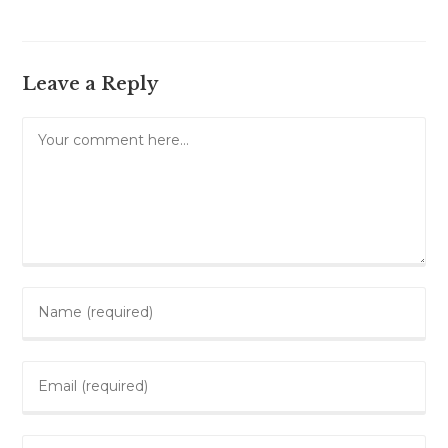
Leave a Reply
Comment
Enter
your
name
Enter
or
your
username
email
to
Enter
address