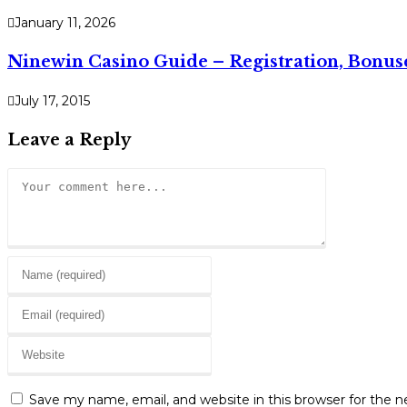
January 11, 2026
Ninewin Casino Guide – Registration, Bonu
July 17, 2015
Leave a Reply
Comment
Enter
your
Enter
name
your
or
Enter
email
username
your
address
to
website
to
Save my name, email, and website in this browser for the 
comment