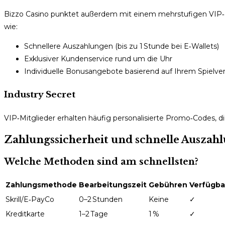
Bizzo Casino punktet außerdem mit einem mehrstufigen VIP‑Pro
wie:
Schnellere Auszahlungen (bis zu 1 Stunde bei E‑Wallets)
Exklusiver Kundenservice rund um die Uhr
Individuelle Bonusangebote basierend auf Ihrem Spielve
Industry Secret
VIP‑Mitglieder erhalten häufig personalisierte Promo‑Codes, 
Zahlungssicherheit und schnelle Auszah
Welche Methoden sind am schnellsten?
Zahlungsmethode
Bearbeitungszeit
Gebühren
Verfügba
Skrill/E‑PayCo
0–2 Stunden
Keine
✓
Kreditkarte
1–2 Tage
1 %
✓