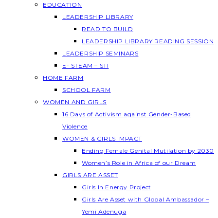
EDUCATION
LEADERSHIP LIBRARY
READ TO BUILD
LEADERSHIP LIBRARY READING SESSION
LEADERSHIP SEMINARS
E- STEAM – STI
HOME FARM
SCHOOL FARM
WOMEN AND GIRLS
16 Days of Activism against Gender-Based
Violence
WOMEN & GIRLS IMPACT
Ending Female Genital Mutilation by 2030
Women’s Role in Africa of our Dream
GIRLS ARE ASSET
Girls In Energy Project
Girls Are Asset with Global Ambassador –
Yemi Adenuga