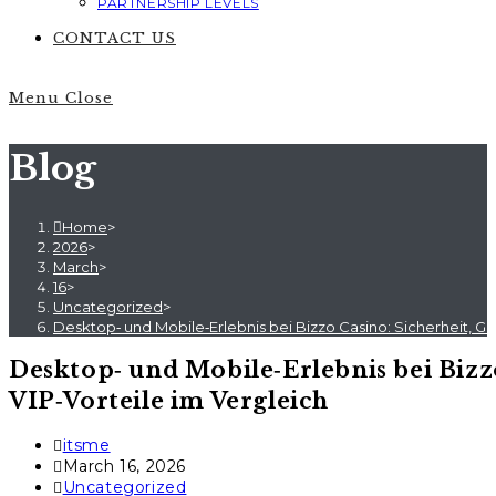
PARTNERSHIP LEVELS
CONTACT US
Menu
Close
Blog
Home
>
2026
>
March
>
16
>
Uncategorized
>
Desktop‑ und Mobile‑Erlebnis bei Bizzo Casino: Sicherheit, Ge
Desktop‑ und Mobile‑Erlebnis bei Bizz
VIP‑Vorteile im Vergleich
Post
itsme
author:
Post
March 16, 2026
published:
Post
Uncategorized