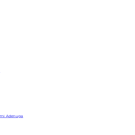
e
Yemi Adenuga