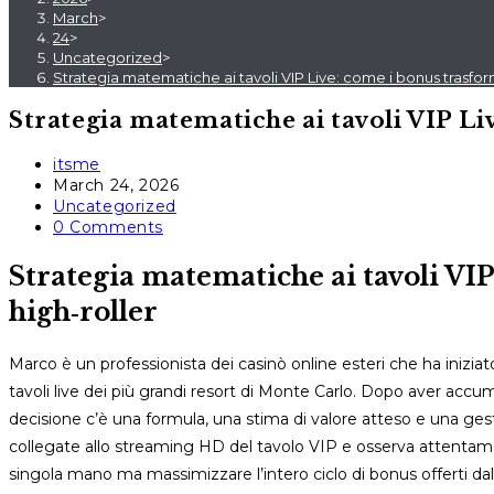
March
>
24
>
Uncategorized
>
Strategia matematiche ai tavoli VIP Live: come i bonus trasform
Strategia matematiche ai tavoli VIP Li
Post
itsme
author:
Post
March 24, 2026
published:
Post
Uncategorized
category:
Post
0 Comments
comments:
Strategia matematiche ai tavoli VIP
high‑roller
Marco è un professionista dei casinò online esteri che ha iniziato 
tavoli live dei più grandi resort di Monte Carlo. Dopo aver accum
decisione c’è una formula, una stima di valore atteso e una gest
collegate allo streaming HD del tavolo VIP e osserva attentamen
singola mano ma massimizzare l’intero ciclo di bonus offerti dal 