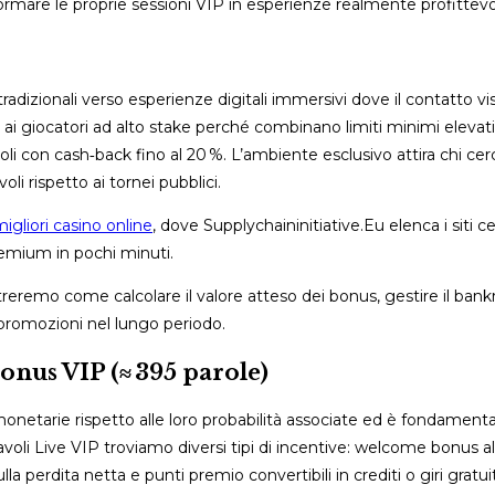
sformare le proprie sessioni VIP in esperienze realmente profittevol
radizionali verso esperienze digitali immersivi dove il contatto visi
e ai giocatori ad alto stake perché combinano limiti minimi elevat
 con cash‑back fino al 20 %. L’ambiente esclusivo attira chi cer
i rispetto ai tornei pubblici.
igliori casino online
, dove Supplychaininitiative.Eu elenca i siti cer
remium in pochi minuti.
reremo come calcolare il valore atteso dei bonus, gestire il bankro
e promozioni nel lungo periodo.
bonus VIP (≈ 395 parole)
 monetarie rispetto alle loro probabilità associate ed è fondamenta
avoli Live VIP troviamo diversi tipi di incentive: welcome bonus a
a perdita netta e punti premio convertibili in crediti o giri gratuit