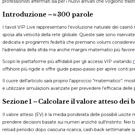
professionisti affermati sia per i nuovi arrivati che vogliono tra
Introduzione – ≈ 300 parole
I tavoli VIP Live rappresentano l’evoluzione naturale dei casinò t
sposa alla velocità della rete globale. Queste sale sono riservat
dedicata e programmi fedeltà che premiano volumi considerevoli
l’adrenalina della sfida ma anche margini matematici più favorevol
Scopri le piattaforme più affidabili per gli accessi VIP visitando
m
offshore più rigide e offre guide passo‑passo per aprire conti p
Il cuore dell’articolo sarà proprio l’approccio “matematico”: most
e utilizzare simulazioni avanzate per prevedere l’efficacia dell
Sezione 1 – Calcolare il valore atteso dei 
Il valore atteso (EV) è la media ponderata delle possibili uscite
prendere decisioni basate sui numeri anziché sull’instinto. Nei t
reload periodici dopo ciascuna ricarica, cash‑back settimanale sull