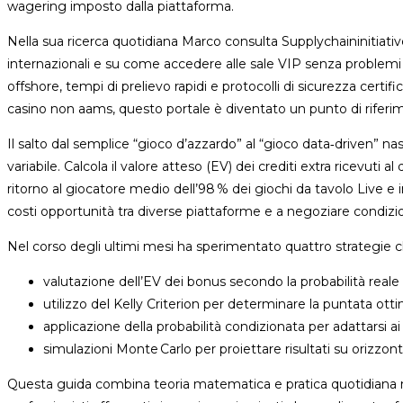
wagering imposto dalla piattaforma.
Nella sua ricerca quotidiana Marco consulta Supplychaininitiativ
internazionali e su come accedere alle sale VIP senza problemi le
offshore, tempi di prelievo rapidi e protocolli di sicurezza certif
casino non aams, questo portale è diventato un punto di riferi
Il salto dal semplice “gioco d’azzardo” al “gioco data‑driven
variabile. Calcola il valore atteso (EV) dei crediti extra ricevu
ritorno al giocatore medio dell’98 % dei giochi da tavolo Live e i
costi opportunità tra diverse piattaforme e a negoziare condizio
Nel corso degli ultimi mesi ha sperimentato quattro strategie 
valutazione dell’EV dei bonus secondo la probabilità reale d
utilizzo del Kelly Criterion per determinare la puntata ot
applicazione della probabilità condizionata per adattarsi ai
simulazioni Monte Carlo per proiettare risultati su orizzont
Questa guida combina teoria matematica e pratica quotidiana nei