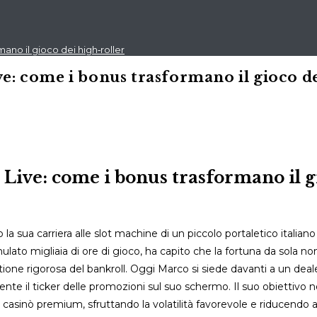
ano il gioco dei high‑roller
ve: come i bonus trasformano il gioco de
 Live: come i bonus trasformano il g
la sua carriera alle slot machine di un piccolo portaletico italiano
ulato migliaia di ore di gioco, ha capito che la fortuna da sola no
ione rigorosa del bankroll. Oggi Marco si siede davanti a un deale
te il ticker delle promozioni sul suo schermo. Il suo obiettivo 
casinò premium, sfruttando la volatilità favorevole e riducendo al