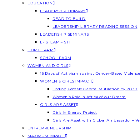
EDUCATION
LEADERSHIP LIBRARY
READ TO BUILD
LEADERSHIP LIBRARY READING SESSION
LEADERSHIP SEMINARS
E- STEAM – STI
HOME FARM
SCHOOL FARM
WOMEN AND GIRLS
16 Days of Activism against Gender-Based Violenc
WOMEN & GIRLS IMPACT
Ending Female Genital Mutilation by 2030
Women’s Role in Africa of our Dream
GIRLS ARE ASSET
Girls In Energy Project
Girls Are Asset with Global Ambassador – 
ENTREPRENEURSHIP
MAXIMUM IMPACT