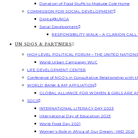
Donation of Food Stuffs to Modupe Cole Home
COMMISSION FOR SOCIAL DEVELOPMENT
Digital@UNGA
Social Development
RESPONSIBILITY WALK – A CLARION CAL
UN SDGS & PARTNERS
HIGH LEVEL POLITICAL FORUM – THE UNITED NATION
World Urban Campaign WUC
LIFE DEVELOPMENT CENTER
Conference of NGO’s in Consultative Relationship with 
WORLD BANK & IMF AFFILIATION
GLOBAL ALLIANCE FOR WOMEN & GIRLS ARE 
SDGS
INTERNATIONAL LITERACY DAY 2023
International Day of Education 2023
World Food Day 2021
Women’s Role in Africa of Our Dream- IWD 2021