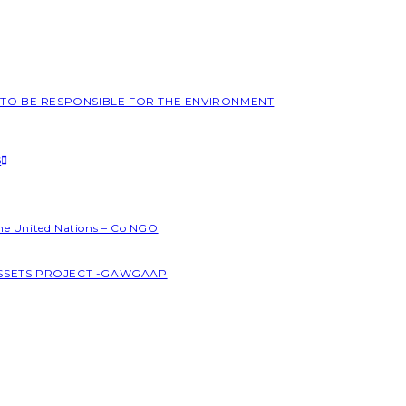
L TO BE RESPONSIBLE FOR THE ENVIRONMENT
S
the United Nations – Co NGO
ASSETS PROJECT -GAWGAAP