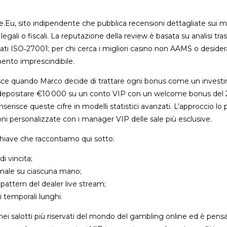
e.Eu, sito indipendente che pubblica recensioni dettagliate sui mi
gali o fiscali. La reputazione della review è basata su analisi tras
icati ISO‑27001; per chi cerca i migliori casino non AAMS o desidera
mento imprescindibile.
” nasce quando Marco decide di trattare ogni bonus come un inve
ti al depositare €10 000 su un conto VIP con un welcome bonus del 2
nserisce queste cifre in modelli statistici avanzati. L’approccio lo
ni personalizzate con i manager VIP delle sale più esclusive.
chiave che raccontiamo qui sotto:
i vincita;
timale su ciascuna mano;
 pattern del dealer live stream;
i temporali lunghi.
 salotti più riservati del mondo del gambling online ed è pensat