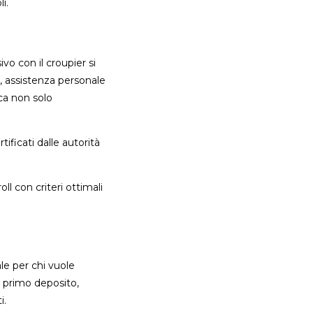
i.
vo con il croupier si
i, assistenza personale
ca non solo
tificati dalle autorità
ll con criteri ottimali
le per chi vuole
l primo deposito,
i.