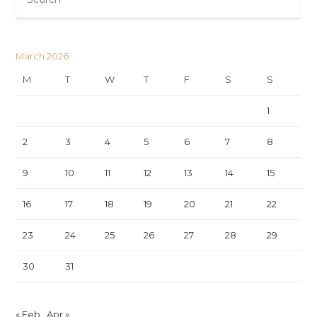
March 2026
M
T
W
T
F
S
S
1
2
3
4
5
6
7
8
9
10
11
12
13
14
15
16
17
18
19
20
21
22
23
24
25
26
27
28
29
30
31
« Feb
Apr »