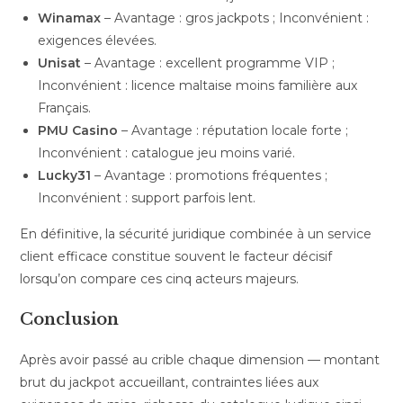
Winamax
– Avantage : gros jackpots ; Inconvénient :
exigences élevées.
Unisat
– Avantage : excellent programme VIP ;
Inconvénient : licence maltaise moins familière aux
Français.
PMU Casino
– Avantage : réputation locale forte ;
Inconvénient : catalogue jeu moins varié.
Lucky31
– Avantage : promotions fréquentes ;
Inconvénient : support parfois lent.
En définitive, la sécurité juridique combinée à un service
client efficace constitue souvent le facteur décisif
lorsqu’on compare ces cinq acteurs majeurs.
Conclusion
Après avoir passé au crible chaque dimension — montant
brut du jackpot accueillant, contraintes liées aux