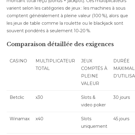
montant total reçu (bonus + jackpot). Ces multiplicateurs
varient selon les catégories de jeux : les machines à sous
comptent généralement à pleine valeur (100 %), alors que
les jeux de table comme la roulette ou le blackjack sont
souvent pondérés à seulement 10‑20 %.
Comparaison détaillée des exigences
CASINO
MULTIPLICATEUR
JEUX
DURÉE
TOTAL
COMPTÉS À
MAXIMAL
PLEINE
D’UTILIS
VALEUR
Betclic
x30
Slots &
30 jours
video poker
Winamax
x40
Slots
45 jours
uniquement