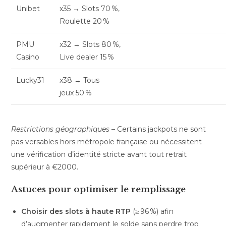
Unibet
x35 → Slots 70 %,
Roulette 20 %
PMU
x32 → Slots 80 %,
Casino
Live dealer 15 %
Lucky31
x38 → Tous
jeux 50 %
Restrictions géographiques
– Certains jackpots ne sont
pas versables hors métropole française ou nécessitent
une vérification d’identité stricte avant tout retrait
supérieur à €2000.
Astuces pour optimiser le remplissage
Choisir des slots à haute RTP
(≥ 96 %) afin
d’augmenter rapidement le solde sans perdre trop