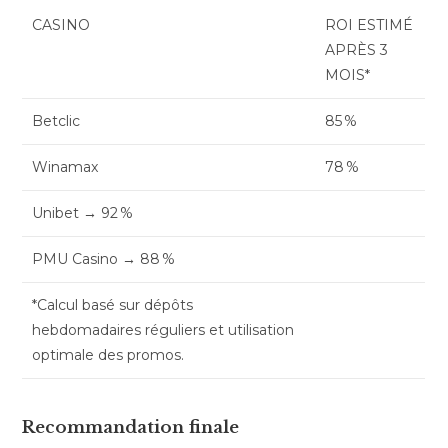
CASINO
ROI ESTIMÉ
APRÈS 3
MOIS*
Betclic
85 %
Winamax
78 %
Unibet → 92 %
PMU Casino → 88 %
*Calcul basé sur dépôts
hebdomadaires réguliers et utilisation
optimale des promos.
Recommandation finale