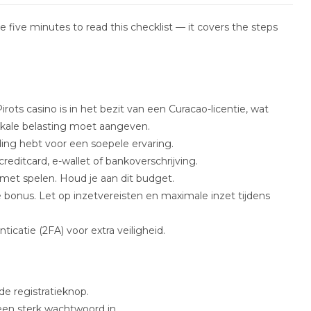
e five minutes to read this checklist — it covers the steps
irots casino is in het bezit van een Curacao-licentie, wat
okale belasting moet aangeven.
ding hebt voor een soepele ervaring.
creditcard, e-wallet of bankoverschrijving.
 met spelen. Houd je aan dit budget.
onus. Let op inzetvereisten en maximale inzet tijdens
icatie (2FA) voor extra veiligheid.
de registratieknop.
een sterk wachtwoord in.