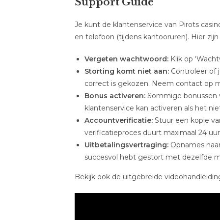
Support Guide
Je kunt de klantenservice van Pirots casino
en telefoon (tijdens kantooruren). Hier zij
Vergeten wachtwoord:
Klik op ‘Wacht
Storting komt niet aan:
Controleer of 
correct is gekozen. Neem contact op met
Bonus activeren:
Sommige bonussen ver
klantenservice kan activeren als het niet
Accountverificatie:
Stuur een kopie van
verificatieproces duurt maximaal 24 uur
Uitbetalingsvertraging:
Opnames naar 
succesvol hebt gestort met dezelfde 
Bekijk ook de uitgebreide videohandleidin