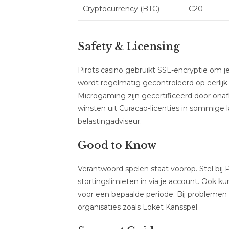
Cryptocurrency (BTC)
€20
Safety & Licensing
Pirots casino gebruikt SSL-encryptie om j
wordt regelmatig gecontroleerd op eerlijk
Microgaming zijn gecertificeerd door onaf
winsten uit Curacao-licenties in sommige 
belastingadviseur.
Good to Know
Verantwoord spelen staat voorop. Stel bij P
stortingslimieten in via je account. Ook kun
voor een bepaalde periode. Bij problemen 
organisaties zoals Loket Kansspel.