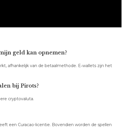
 mijn geld kan opnemen?
, afhankelijk van de betaalmethode. E‑wallets zijn het
len bij Pirots?
dere cryptovaluta.
heeft een Curacao-licentie. Bovendien worden de spellen