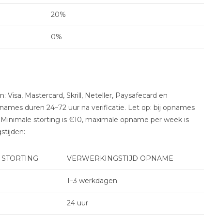
20%
0%
 Visa, Mastercard, Skrill, Neteller, Paysafecard en
opnames duren 24–72 uur na verificatie. Let op: bij opnames
. Minimale storting is €10, maximale opname per week is
stijden:
 STORTING
VERWERKINGSTIJD OPNAME
1–3 werkdagen
24 uur