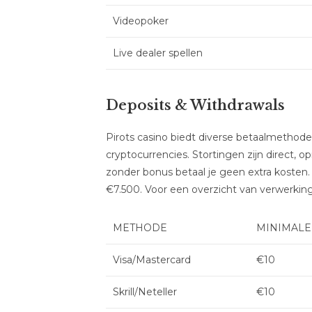
Videopoker
Live dealer spellen
Deposits & Withdrawals
Pirots casino biedt diverse betaalmethoden:
cryptocurrencies. Stortingen zijn direct, 
zonder bonus betaal je geen extra kosten
€7.500. Voor een overzicht van verwerking
METHODE
MINIMALE
Visa/Mastercard
€10
Skrill/Neteller
€10