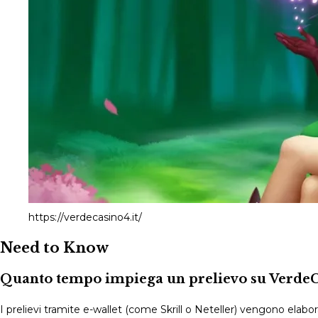
https://verdecasino4.it/
Need to Know
Quanto tempo impiega un prelievo su VerdeC
I prelievi tramite e-wallet (come Skrill o Neteller) vengono elaborat