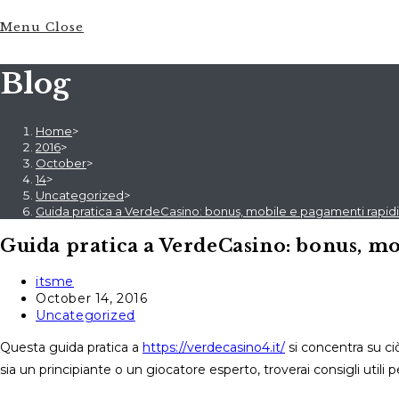
Menu
Close
Blog
Home
>
2016
>
October
>
14
>
Uncategorized
>
Guida pratica a VerdeCasino: bonus, mobile e pagamenti rapidi
Guida pratica a VerdeCasino: bonus, mo
Post
itsme
author:
Post
October 14, 2016
published:
Post
Uncategorized
category:
Questa guida pratica a
https://verdecasino4.it/
si concentra su c
sia un principiante o un giocatore esperto, troverai consigli utili 