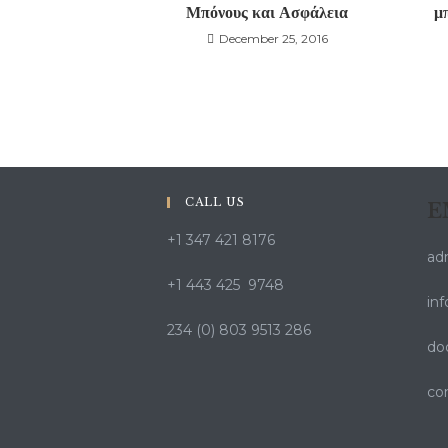
Μπόνους και Ασφάλεια
μ
December 25, 2016
CALL US
E
+1 347 421 8176
ad
+1 443 425 9748
in
234 (0) 803 9513 286
do
co