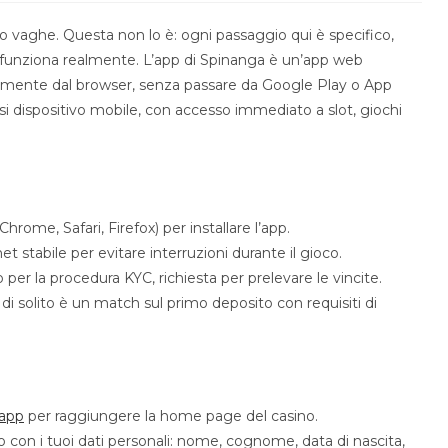
 vaghe. Questa non lo è: ogni passaggio qui è specifico,
 funziona realmente. L’app di Spinanga è un’app web
tamente dal browser, senza passare da Google Play o App
asi dispositivo mobile, con accesso immediato a slot, giochi
hrome, Safari, Firefox) per installare l’app.
t stabile per evitare interruzioni durante il gioco.
per la procedura KYC, richiesta per prelevare le vincite.
di solito è un match sul primo deposito con requisiti di
 app
per raggiungere la home page del casino.
lo con i tuoi dati personali: nome, cognome, data di nascita,