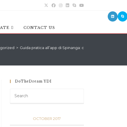
ATE
CONTACT US
gorized
>
Guida pratica all’app di Spinanga: configurazione e vantag
DoTheDream YDI
OCTOBER 2017