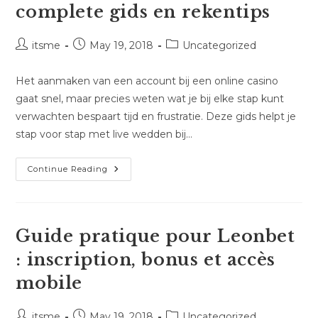
complete gids en rekentips
Post
Post
Post
itsme
May 19, 2018
Uncategorized
author:
published:
category:
Het aanmaken van een account bij een online casino
gaat snel, maar precies weten wat je bij elke stap kunt
verwachten bespaart tijd en frustratie. Deze gids helpt je
stap voor stap met live wedden bij…
Live
Continue Reading
Wedden
Bij
Unibet:
Complete
Gids
En
Guide pratique pour Leonbet
Rekentips
: inscription, bonus et accès
mobile
Post
Post
Post
itsme
May 19, 2018
Uncategorized