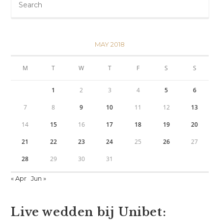
MAY 2018
M
T
W
T
F
S
S
1
2
3
4
5
6
7
8
9
10
11
12
13
14
15
16
17
18
19
20
21
22
23
24
25
26
27
28
29
30
31
« Apr
Jun »
Live wedden bij Unibet: