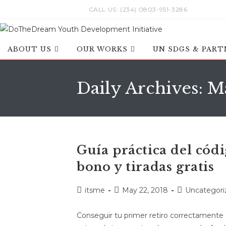
Skip
CALL US: (234) 0803-951-3286
to
content
ABOUT US
OUR WORKS
UN SDGS & PART
Daily Archives: M
Guía práctica del cód
bono y tiradas gratis
Post
Post
Post
itsme
May 22, 2018
Uncategori
author:
published:
category:
Conseguir tu primer retiro correctamente 