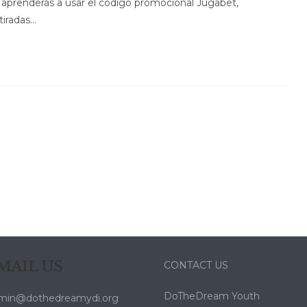
 aprenderás a usar el código promocional Jugabet,
tiradas…
MAIL US
CONTACT US
DoTheDream Youth
min@dothedreamydi.org