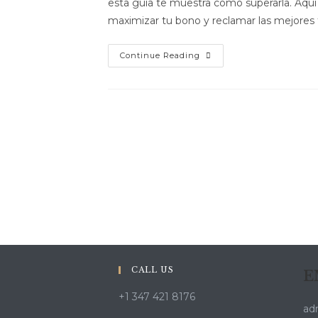
esta guía te muestra cómo superarla. Aquí
maximizar tu bono y reclamar las mejores 
Guía
Continue Reading
Práctica
Del
Código
Promocional
Jugabet:
Pasos,
Bono
Y
Tiradas
Gratis
CALL US
E
+1 347 421 8176
ad