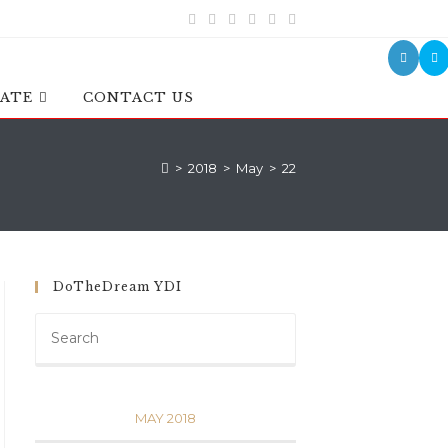
ATE
CONTACT US
>
2018
>
May
>
22
DoTheDream YDI
MAY 2018