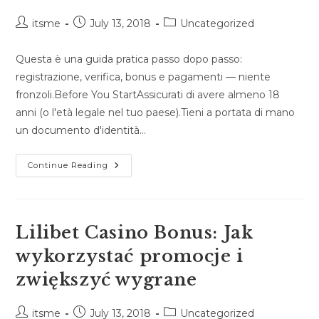
Post
Post
Post
itsme
July 13, 2018
Uncategorized
author:
published:
category:
Questa è una guida pratica passo dopo passo:
registrazione, verifica, bonus e pagamenti — niente
fronzoli.Before You StartAssicurati di avere almeno 18
anni (o l'età legale nel tuo paese).Tieni a portata di mano
un documento d'identità…
Accesso
Continue Reading
A
Quickwin:
Guida
Pratica
A
Registrazione,
Lilibet Casino Bonus: Jak
Bonus
E
wykorzystać promocje i
Pagamenti
zwiększyć wygrane
Post
Post
Post
itsme
July 13, 2018
Uncategorized