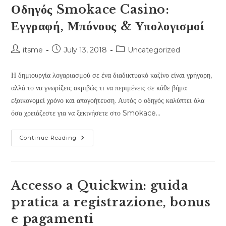
Οδηγός Smokace Casino:
Εγγραφή, Μπόνους & Υπολογισμοί
Post
Post
Post
itsme
July 13, 2018
Uncategorized
author:
published:
category:
Η δημιουργία λογαριασμού σε ένα διαδικτυακό καζίνο είναι γρήγορη,
αλλά το να γνωρίζεις ακριβώς τι να περιμένεις σε κάθε βήμα
εξοικονομεί χρόνο και απογοήτευση. Αυτός ο οδηγός καλύπτει όλα
όσα χρειάζεστε για να ξεκινήσετε στο Smokace…
Οδηγός
Continue Reading
Smokace
Casino:
Εγγραφή,
Μπόνους
&
Υπολογισμοί
Accesso a Quickwin: guida
pratica a registrazione, bonus
e pagamenti