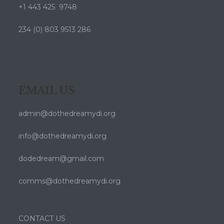
+1 443 425 9748
234 (0) 803 9513 286
EMAIL US
admin@dothedreamydi.org
info@dothedreamydi.org
dodedream@gmail.com
comms@dothedreamydi.org
CONTACT US