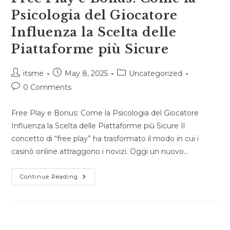
I
Segreti
Psicologia del Giocatore
Dei
Livelli
Influenza la Scelta delle
VIP
–
Guida
Piattaforme più Sicure
Per
Principianti”
Post
Post
Post
itsme
May 8, 2025
Uncategorized
author:
published:
category:
Post
0 Comments
comments:
Free Play e Bonus: Come la Psicologia del Giocatore
Influenza la Scelta delle Piattaforme più Sicure Il
concetto di “free play” ha trasformato il modo in cui i
casinò online attraggono i novizi. Oggi un nuovo…
Free
Continue Reading
Play
E
Bonus:
Come
La
Psicologia
Del