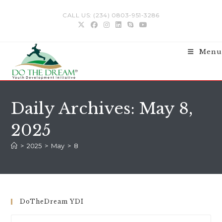
Skip
CALL US: (234) 0803-951-3286
to
content
Menu
Daily Archives: May 8,
2025
>
2025
>
May
>
8
DoTheDream YDI