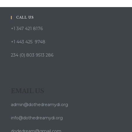
Giocatore
Influenza
La
Scelta
CALL US
Delle
Piattaforme
Più
+1 347 421 8176
Sicure
+1 443 425 9748
234 (0) 803 9513 286
EMAIL US
admin@dothedreamydi.org
info@dothedreamydi.org
dodedream@gmail.com