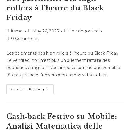
rollers à l’heure du Black
Friday
Post
Post
Post
itsme
May 26, 2025
Uncategorized
author:
published:
category:
Post
0 Comments
comments:
Les paiements des high rollers à l’heure du Black Friday
Le vendredi noir n’est plus uniquement l’affaire des
boutiques en ligne ; il s’est imposé comme une véritable
fête du jeu dans l’univers des casinos virtuels. Les…
Les
Continue Reading
Paiements
Des
High
Rollers
À
L’heure
Cash‑back Festivo su Mobile:
Du
Black
Analisi Matematica delle
Friday