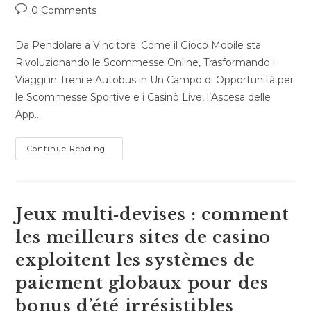
author:
published:
category:
Post
0 Comments
comments:
Da Pendolare a Vincitore: Come il Gioco Mobile sta
Rivoluzionando le Scommesse Online, Trasformando i
Viaggi in Treni e Autobus in Un Campo di Opportunità per
le Scommesse Sportive e i Casinò Live, l’Ascesa delle
App…
Da
Continue Reading
Pendolare
A
Vincitore:
Come
Il
Gioco
Jeux multi‑devises : comment
Mobile
Sta
les meilleurs sites de casino
Rivoluzionando
Le
exploitent les systèmes de
Scommesse
Online,
Trasformando
paiement globaux pour des
I
Viaggi
bonus d’été irrésistibles
In