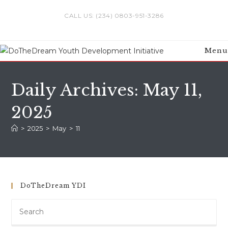
Skip
CALL US: (234) 0803-951-3286
to
content
Menu
Daily Archives: May 11,
2025
>
2025
>
May
>
11
DoTheDream YDI