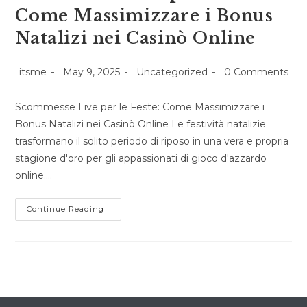
Come Massimizzare i Bonus
Natalizi nei Casinò Online
Post
Post
Post
Post
itsme
May 9, 2025
Uncategorized
0 Comments
author:
published:
category:
comments:
Scommesse Live per le Feste: Come Massimizzare i
Bonus Natalizi nei Casinò Online Le festività natalizie
trasformano il solito periodo di riposo in una vera e propria
stagione d'oro per gli appassionati di gioco d'azzardo
online.…
Scommesse
Continue Reading
Live
Per
Le
Feste:
Come
Massimizzare
I
Bonus
Natalizi
Nei