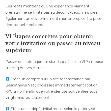
Ces récits montrent qu’une expérience vraiment
premium ne se limite pas au décor luxueux mais crée
également un environnement mental propice à la prise
décisionnelle éclairée.
VI Étapes concrètes pour obtenir
votre invitation ou passer au niveau
supérieur
Passer du statut « joueur standard » à celui « VIP » repose
sur cinq étapes claires :
Créer un compte sur un site recommandé par
Basketnews.Net ; choisissez immédiatement l’option
KYC simplifié afin que votre identité soit vérifiée sous
vingt minutes seulement.
Effectuer le dépôt initial requis selon le palier visé –