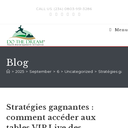
Skip
CALL US: (234) 0803-951-3286
to
content
Menu
Blog
>
2025
>
September
>
6
>
Uncategorized
>
Stratégies gagn
Stratégies gagnantes :
comment accéder aux
tables VIP Live des