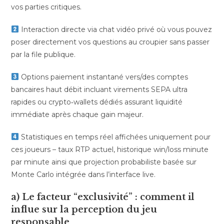
vos parties critiques.
Interaction directe via chat vidéo privé où vous pouvez
poser directement vos questions au croupier sans passer
par la file publique.
Options paiement instantané vers/des comptes
bancaires haut débit incluant virements SEPA ultra
rapides ou crypto‑wallets dédiés assurant liquidité
immédiate après chaque gain majeur.
Statistiques en temps réel affichées uniquement pour
ces joueurs – taux RTP actuel, historique win/loss minute
par minute ainsi que projection probabiliste basée sur
Monte Carlo intégrée dans l’interface live.
a) Le facteur “exclusivité” : comment il
influe sur la perception du jeu
responsable