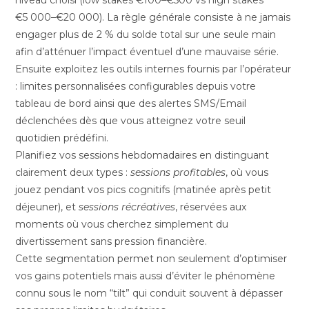
€5 000–€20 000). La règle générale consiste à ne jamais
engager plus de 2 % du solde total sur une seule main
afin d’atténuer l’impact éventuel d’une mauvaise série.
Ensuite exploitez les outils internes fournis par l’opérateur
: limites personnalisées configurables depuis votre
tableau de bord ainsi que des alertes SMS/Email
déclenchées dès que vous atteignez votre seuil
quotidien prédéfini.
Planifiez vos sessions hebdomadaires en distinguant
clairement deux types :
sessions profitables
, où vous
jouez pendant vos pics cognitifs (matinée après petit
déjeuner), et
sessions récréatives
, réservées aux
moments où vous cherchez simplement du
divertissement sans pression financière.
Cette segmentation permet non seulement d’optimiser
vos gains potentiels mais aussi d’éviter le phénomène
connu sous le nom “tilt” qui conduit souvent à dépasser