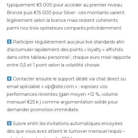
typiquement €5 000 pour accéder au premier niveau
Bronze puis €15 000 pour Silver ; ces montants varient
légèrement selon la licence mais restent cohérents
parmi nos trois opérateurs comparés précédemment.
Participer régulièrement aux jeux live standards afin
d’accumuler rapidement des points « loyalty » affichés
dans votre tableau personnel ; chaque euro misé rapporte
entre 0,5 et 1 point selon la volatilité choisie.
Contacter ensuite le support dédié via chat direct ou
email spécialisé « vip@site.com » ; exposez vos
performances récentes (gain moyen +12 %, volume
mensuel €25 k ) comme argumentation solide pour
demander promotion immédiate.
Suivre enfin les invitations automatiques envoyées
dès que vous avez atteint le turnover mensuel requis –