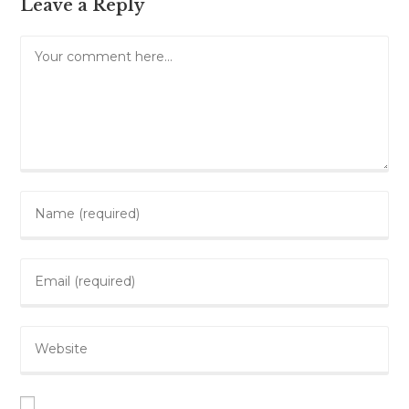
Leave a Reply
Comment
Enter
your
name
Enter
or
your
username
email
to
Enter
address
comment
your
to
website
comment
URL