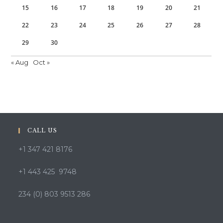
15
16
17
18
19
20
21
22
23
24
25
26
27
28
29
30
« Aug
Oct »
CALL US
+1 347 421 8176
+1 443 425 9748
234 (0) 803 9513 286