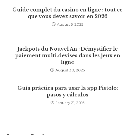
Guide complet du casino en ligne : tout ce
que vous devez savoir en 2026
August 5, 2025
Jackpots du Nouvel An : Démystifier le
paiement multi‑devises dans les jeux en
ligne
August 30, 2025
Guía práctica para usar la app Pistolo:
pasos y cálculos
January 21, 2016