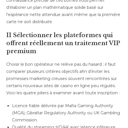
connaissance précise de ces bornes vous permet
d’élaborer un plan mathématique solide basé sur
l’espérance nette attendue avant même que la première
carte ne soit distribuée.
II Sélectionner les plateformes qui
offrent réellement un traitement VIP
premium
Choisir le bon opérateur ne relève pas du hasard ; il faut
comparer plusieurs critères objectifs afin d’éviter les
promesses marketing creuses souvent rencontrées sur
certains nouveaux sites de casino en ligne peu régulés.
Voici les quatre piliers à examiner avant toute inscription :
Licence fiable délivrée par Malta Gaming Authority
(MGA), Gibraltar Regulatory Authority ou UK Gambling
Commission.
Qualité du streaming HD/4K avec latence inférieure