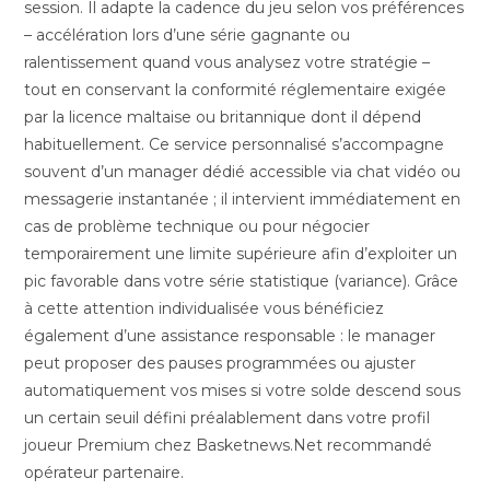
session. Il adapte la cadence du jeu selon vos préférences
– accélération lors d’une série gagnante ou
ralentissement quand vous analysez votre stratégie –
tout en conservant la conformité réglementaire exigée
par la licence maltaise ou britannique dont il dépend
habituellement. Ce service personnalisé s’accompagne
souvent d’un manager dédié accessible via chat vidéo ou
messagerie instantanée ; il intervient immédiatement en
cas de problème technique ou pour négocier
temporairement une limite supérieure afin d’exploiter un
pic favorable dans votre série statistique (variance). Grâce
à cette attention individualisée vous bénéficiez
également d’une assistance responsable : le manager
peut proposer des pauses programmées ou ajuster
automatiquement vos mises si votre solde descend sous
un certain seuil défini préalablement dans votre profil
joueur Premium chez Basketnews.Net recommandé
opérateur partenaire.