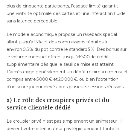
plus de cinquante participants, l’espace limité garantit
une visibilité optimale des cartes et une interaction fluide
sans latence perceptible.
Le modèle économique propose un rakeback spécial
allant jusqu’à 15 % et des commissions réduites à
environ 0,5 % du pot contre le standard 5 %. Des bonus sur
le volume mensuel offrent jusqu’à €500 de crédit
supplémentaire dès que le seuil de mise est atteint.
L’accès exige généralement un dépôt minimum mensuel
compris entre 5 000 € et 20 000 €, ou bien l’obtention
d’un score joueur élevé après plusieurs sessions réussies.
a) Le rôle des croupiers privés et du
service clientèle dédié
Le croupier privé n’est pas simplement un animateur ; il
devient votre interlocuteur privilégié pendant toute la