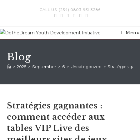
Skip
CALL US: (234) 0803-951-3286
to
content
Menu
Blog
>
2025
>
September
>
6
>
Uncategorized
>
Stratégies gagn
Stratégies gagnantes :
comment accéder aux
tables VIP Live des
meilleurs sites de jeux,