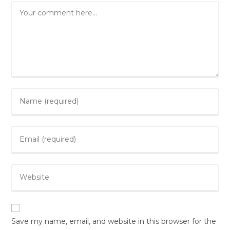
Comment
Enter
your
name
Enter
or
your
username
email
to
Enter
address
comment
your
to
website
comment
URL
(optional)
Save my name, email, and website in this browser for the