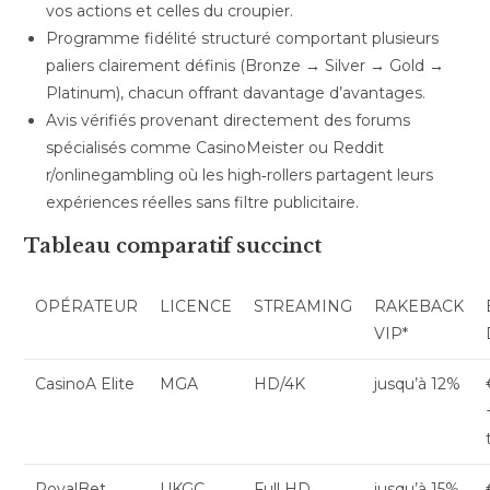
vos actions et celles du croupier.
Programme fidélité structuré comportant plusieurs
paliers clairement définis (Bronze → Silver → Gold →
Platinum), chacun offrant davantage d’avantages.
Avis vérifiés provenant directement des forums
spécialisés comme CasinoMeister ou Reddit
r/onlinegambling où les high‑rollers partagent leurs
expériences réelles sans filtre publicitaire.
Tableau comparatif succinct
OPÉRATEUR
LICENCE
STREAMING
RAKEBACK
VIP*
CasinoA Elite
MGA
HD/4K
jusqu’à 12%
RoyalBet
UKGC
Full HD
jusqu’à 15%