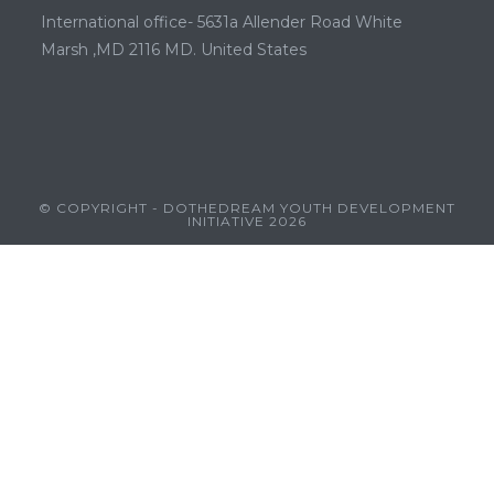
International office- 5631a Allender Road White
Marsh ,MD 2116 MD. United States
© COPYRIGHT - DOTHEDREAM YOUTH DEVELOPMENT
INITIATIVE 2026
iş
|
bets10
|
bets10 giriş
|
bets10
|
bets10 giriş
|
bets10
|
bets10 gi