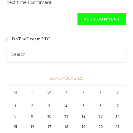
next time I comment.
DoTheDream YDI
SEPTEMBER 2025
M
T
W
T
F
S
S
1
2
3
4
5
6
7
8
9
10
11
12
13
14
15
16
17
18
19
20
21