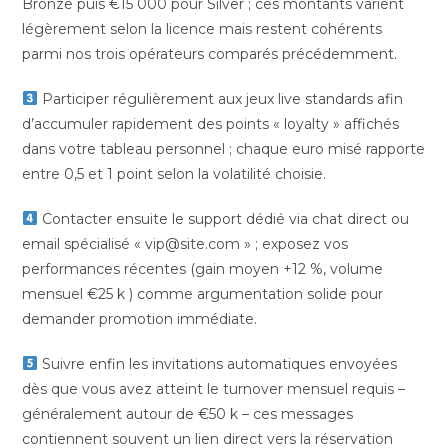
Bronze puis €15 000 pour Silver ; ces montants varient
légèrement selon la licence mais restent cohérents
parmi nos trois opérateurs comparés précédemment.
Participer régulièrement aux jeux live standards afin
d’accumuler rapidement des points « loyalty » affichés
dans votre tableau personnel ; chaque euro misé rapporte
entre 0,5 et 1 point selon la volatilité choisie.
Contacter ensuite le support dédié via chat direct ou
email spécialisé « vip@site.com » ; exposez vos
performances récentes (gain moyen +12 %, volume
mensuel €25 k ) comme argumentation solide pour
demander promotion immédiate.
Suivre enfin les invitations automatiques envoyées
dès que vous avez atteint le turnover mensuel requis –
généralement autour de €50 k – ces messages
contiennent souvent un lien direct vers la réservation