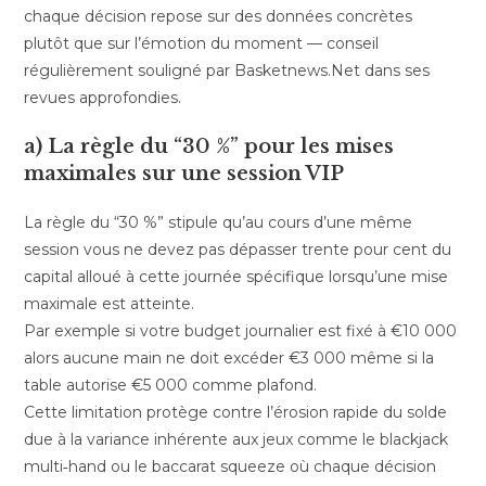
chaque décision repose sur des données concrètes
plutôt que sur l’émotion du moment — conseil
régulièrement souligné par Basketnews.Net dans ses
revues approfondies.
a) La règle du “30 %” pour les mises
maximales sur une session VIP
La règle du “30 %” stipule qu’au cours d’une même
session vous ne devez pas dépasser trente pour cent du
capital alloué à cette journée spécifique lorsqu’une mise
maximale est atteinte.
Par exemple si votre budget journalier est fixé à €10 000
alors aucune main ne doit excéder €3 000 même si la
table autorise €5 000 comme plafond.
Cette limitation protège contre l’érosion rapide du solde
due à la variance inhérente aux jeux comme le blackjack
multi‑hand ou le baccarat squeeze où chaque décision