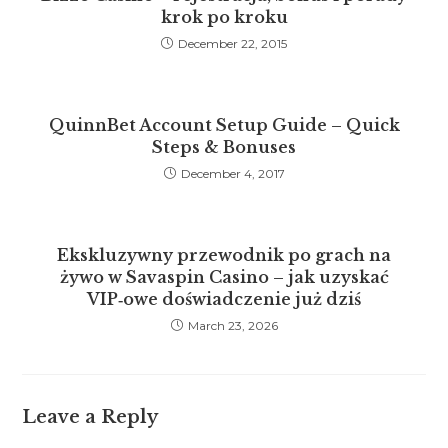
krok po kroku
December 22, 2015
QuinnBet Account Setup Guide – Quick
Steps & Bonuses
December 4, 2017
Ekskluzywny przewodnik po grach na
żywo w Savaspin Casino – jak uzyskać
VIP‑owe doświadczenie już dziś
March 23, 2026
Leave a Reply