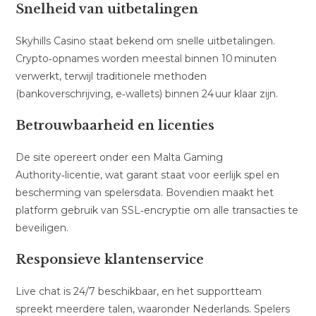
Snelheid van uitbetalingen
Skyhills Casino staat bekend om snelle uitbetalingen.
Crypto‑opnames worden meestal binnen 10 minuten
verwerkt, terwijl traditionele methoden
(bankoverschrijving, e‑wallets) binnen 24 uur klaar zijn.
Betrouwbaarheid en licenties
De site opereert onder een Malta Gaming
Authority‑licentie, wat garant staat voor eerlijk spel en
bescherming van spelersdata. Bovendien maakt het
platform gebruik van SSL‑encryptie om alle transacties te
beveiligen.
Responsieve klantenservice
Live chat is 24/7 beschikbaar, en het supportteam
spreekt meerdere talen, waaronder Nederlands. Spelers