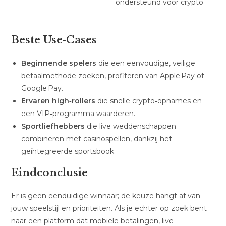
ondersteund voor crypto
Beste Use‑Cases
Beginnende spelers
die een eenvoudige, veilige
betaalmethode zoeken, profiteren van Apple Pay of
Google Pay.
Ervaren high‑rollers
die snelle crypto‑opnames en
een VIP‑programma waarderen.
Sportliefhebbers
die live weddenschappen
combineren met casinospellen, dankzij het
geïntegreerde sportsbook.
Eindconclusie
Er is geen eenduidige winnaar; de keuze hangt af van
jouw speelstijl en prioriteiten. Als je echter op zoek bent
naar een platform dat mobiele betalingen, live