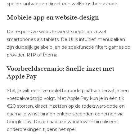
spelers ontvangen direct een welkomstbonuscode.
Mobiele app en website‑design
De responsive website werkt soepel op zowel
smartphones als tablets. De UI is intuïtief: menubalken
zijn duidelijk gelabeld, en de zoekfunctie filtert games op
provider, RTP of thema.
Voorbeeldscenario: Snelle inzet met
Apple Pay
Stel, je wilt een live roulette‑ronde plaatsen terwijl je een
voetbalwedstrijd volgt. Met Apple Pay kun je in één tik
€20 storten, direct inzetten op de rode/zwart‑optie en
daarna je winst binnen enkele seconden opnemen via
Google Pay. Deze naadloze workflow minimaliseert
onderbrekingen tijdens het spel.