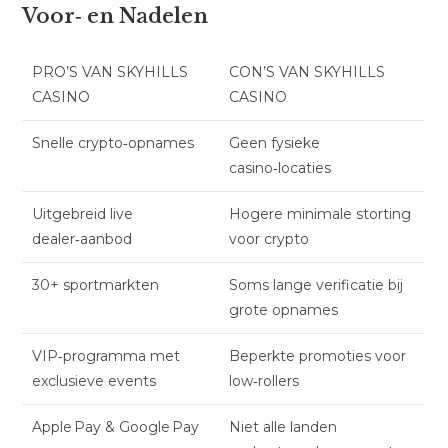
Voor‑ en Nadelen
PRO’S VAN SKYHILLS
CON’S VAN SKYHILLS
CASINO
CASINO
Snelle crypto‑opnames
Geen fysieke
casino‑locaties
Uitgebreid live
Hogere minimale storting
dealer‑aanbod
voor crypto
30+ sportmarkten
Soms lange verificatie bij
grote opnames
VIP‑programma met
Beperkte promoties voor
exclusieve events
low‑rollers
Apple Pay & Google Pay
Niet alle landen