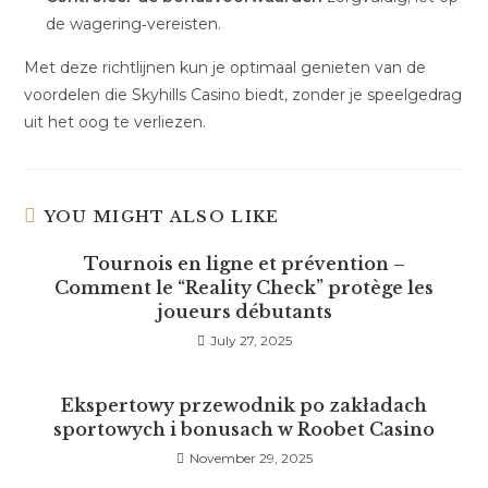
de wagering‑vereisten.
Met deze richtlijnen kun je optimaal genieten van de
voordelen die Skyhills Casino biedt, zonder je speelgedrag
uit het oog te verliezen.
YOU MIGHT ALSO LIKE
Tournois en ligne et prévention –
Comment le “Reality Check” protège les
joueurs débutants
July 27, 2025
Ekspertowy przewodnik po zakładach
sportowych i bonusach w Roobet Casino
November 29, 2025