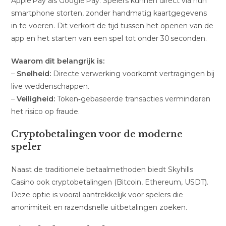
Apple Pay als Google Pay. Spelers kunnen direct via hun
smartphone storten, zonder handmatig kaartgegevens
in te voeren. Dit verkort de tijd tussen het openen van de
app en het starten van een spel tot onder 30 seconden.
Waarom dit belangrijk is:
–
Snelheid:
Directe verwerking voorkomt vertragingen bij
live weddenschappen.
–
Veiligheid:
Token‑gebaseerde transacties verminderen
het risico op fraude.
Cryptobetalingen voor de moderne
speler
Naast de traditionele betaalmethoden biedt Skyhills
Casino ook cryptobetalingen (Bitcoin, Ethereum, USDT).
Deze optie is vooral aantrekkelijk voor spelers die
anonimiteit en razendsnelle uitbetalingen zoeken.