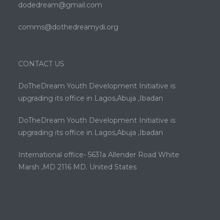
dodedream@gmail.com
comms@dothedreamydi.org
CONTACT US
DoTheDream Youth Development Initiative is
upgrading its office in Lagos,Abuja ,Ibadan
DoTheDream Youth Development Initiative is
upgrading its office in Lagos,Abuja ,Ibadan
International office- 5631a Allender Road White
Marsh ,MD 2116 MD. United States