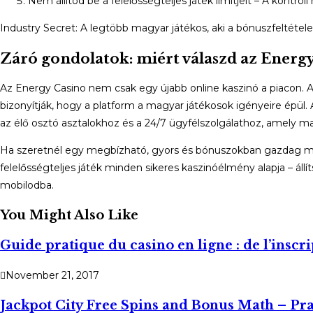
Nem állítod be a felelősségteljes játék limitjeit – A kontro
Industry Secret: A legtöbb magyar játékos, aki a bónuszfeltétele
Záró gondolatok: miért válaszd az Energ
Az Energy Casino nem csak egy újabb online kaszinó a piacon. A 
bizonyítják, hogy a platform a magyar játékosok igényeire épül.
az élő osztó asztalokhoz és a 24/7 ügyfélszolgálathoz, amely ma
Ha szeretnél egy megbízható, gyors és bónuszokban gazdag mob
felelősségteljes játék minden sikeres kaszinóélmény alapja – ál
mobilodba.
You Might Also Like
Guide pratique du casino en ligne : de l’inscri
November 21, 2017
Jackpot City Free Spins and Bonus Math – Pra