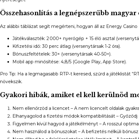
Összehasonlítás a legnépszerűbb magyar 
Az alábbi táblázat segít megérteni, hogyan áll az Energy Casino
Játékválaszték: 2 000+ nyerőgép + 15 élő asztal (versenytár
Kifizetési idő: 30 perc átlag (versenytársak 1‑2 óra).
Bónuszfeltételek: 30× (versenytársak 40‑50×).
Mobil app minősítése: 4,8/5 (Google Play, App Store).
Pro Tip: Ha a legmagasabb RTP‑t keresed, szűrd a játéklistát “R
növekszik.
Gyakori hibák, amiket el kell kerülnöd mo
Nem ellenőrzöd a licencet – A nem licencelt oldalak gyakr
Elhanyagolod a fizetési módok kompatibilitását – Győződj
Figyelmen kívül hagyod a játékélményt – A rosszul optim
Nem használod a bónuszokat – A befizetés nélküli bónusz k