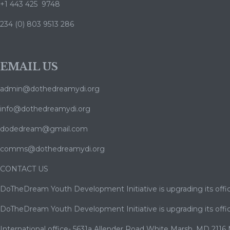
+1 443 425 9748
234 (0) 803 9513 286
EMAIL US
admin@dothedreamydi.org
info@dothedreamydi.org
dodedream@gmail.com
comms@dothedreamydi.org
CONTACT US
DoTheDream Youth Development Initiative is upgrading its offic
DoTheDream Youth Development Initiative is upgrading its offic
International office- 5631a Allender Road White Marsh ,MD 2116