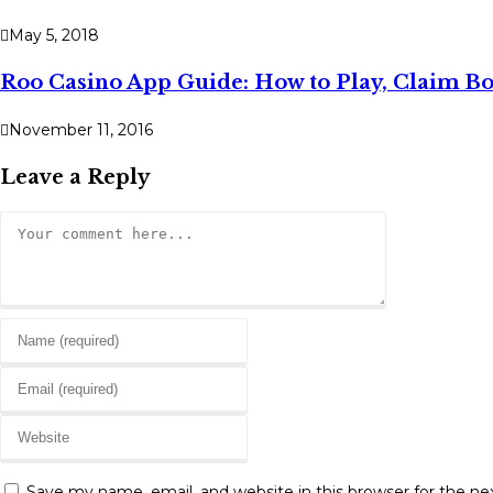
May 5, 2018
Roo Casino App Guide: How to Play, Claim B
November 11, 2016
Leave a Reply
Comment
Enter
your
Enter
name
your
or
Enter
email
username
your
address
to
website
to
Save my name, email, and website in this browser for the n