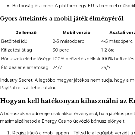
Biztonság és licenc: A platform egy EU-s licenccel működik,
Gyors áttekintés a mobil játék élményéről
Jellemző
Mobil verzió
Asztali ver
Betöltési idő
2-3 másodperc
4-5 másodperc
Kifizetési átlag
30 perc
1-2 óra
Bónuszok elérhetősége
100% befizetés nélküli
100% befizetés 
Élő dealer elérhetőség
24/7
24/7
Industry Secret: A legtöbb magyar játékos nem tudja, hogy a m
PayPal-re is át lehet utalni.
Hogyan kell hatékonyan kihasználni az E
A bónuszok valódi ereje csak akkor érvényesül, ha a játékos pont
maximalizálhatod a Energy Casino üdvözlő bónusz előnyeit:
Regisztráció a mobil appon – Töltsd le a legújabb verziót 