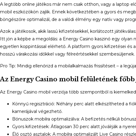
A legtöbb online játékos már nem csak otthon, vagy a laptop e
mobil eszközökön zajlik. Ennek következtében a gyors és megbí
böngészőre optimalizál, de a valódi élmény egy natív vagy progr
Azok a játékosok, akik lassú kifizetésekkel, korlátozott játékvál
Itt jön a képbe a megoldás: a Energy Casino kaszinó egy olyan mo
egyetlen koppintással elérhető. A platform gyors kifizetései és 
hosszú várakozási időkkel vagy félreértésekkel szembesüljenek.
Pro Tip: Mindig ellenőrizd a mobilalkalmazás frissítéseit – a legú
Az Energy Casino mobil felületének főbb
Az Energy Casino mobil verziója több szempontból is kiemelkedi
Könnyű regisztráció: Néhány perc alatt elkészítheted a f
kamerájával végezhető.
Bónuszok mobilra optimalizálva: A befizetés nélküli bónusz 
Gyors kifizetések: Átlagosan 30 perc alatt jóváírják a n
Élő osztó asztalok: A mobilra optimalizált Live Casino részl