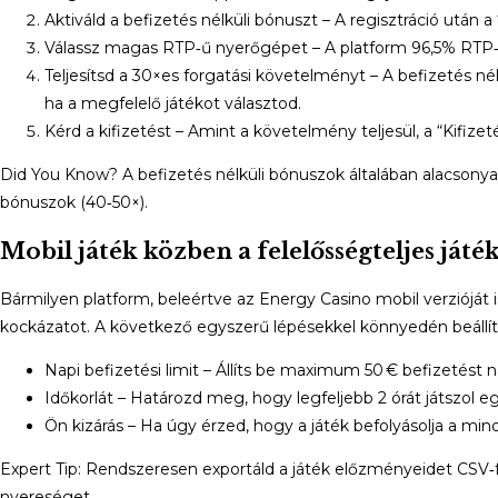
Aktiváld a befizetés nélküli bónuszt – A regisztráció utá
Válassz magas RTP‑ű nyerőgépet – A platform 96,5% RTP‑vel
Teljesítsd a 30×es forgatási követelményt – A befizetés n
ha a megfelelő játékot választod.
Kérd a kifizetést – Amint a követelmény teljesül, a “Kif
Did You Know? A befizetés nélküli bónuszok általában alacsonya
bónuszok (40‑50×).
Mobil játék közben a felelősségteljes ját
Bármilyen platform, beleértve az Energy Casino mobil verzióját i
kockázatot. A következő egyszerű lépésekkel könnyedén beállítha
Napi befizetési limit – Állíts be maximum 50 € befizetést 
Időkorlát – Határozd meg, hogy legfeljebb 2 órát játszol eg
Ön kizárás – Ha úgy érzed, hogy a játék befolyásolja a mi
Expert Tip: Rendszeresen exportáld a játék előzményeidet CS
nyereséget.