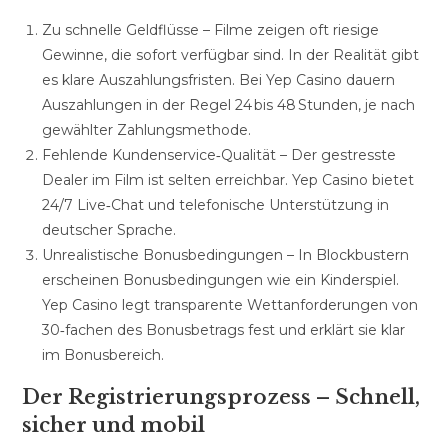
Zu schnelle Geldflüsse – Filme zeigen oft riesige
Gewinne, die sofort verfügbar sind. In der Realität gibt
es klare Auszahlungsfristen. Bei Yep Casino dauern
Auszahlungen in der Regel 24 bis 48 Stunden, je nach
gewählter Zahlungsmethode.
Fehlende Kundenservice‑Qualität – Der gestresste
Dealer im Film ist selten erreichbar. Yep Casino bietet
24/7 Live‑Chat und telefonische Unterstützung in
deutscher Sprache.
Unrealistische Bonusbedingungen – In Blockbustern
erscheinen Bonusbedingungen wie ein Kinderspiel.
Yep Casino legt transparente Wettanforderungen von
30‑fachen des Bonusbetrags fest und erklärt sie klar
im Bonusbereich.
Der Registrierungsprozess – Schnell,
sicher und mobil