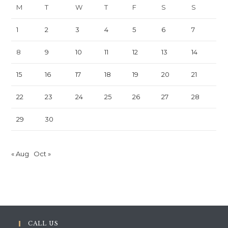
M
T
W
T
F
S
S
1
2
3
4
5
6
7
8
9
10
11
12
13
14
15
16
17
18
19
20
21
22
23
24
25
26
27
28
29
30
« Aug
Oct »
CALL US