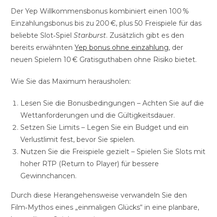
Der Yep Willkommensbonus kombiniert einen 100 %
Einzahlungsbonus bis zu 200 €, plus 50 Freispiele für das
beliebte Slot‑Spiel
Starburst
. Zusätzlich gibt es den
bereits erwähnten
Yep bonus ohne einzahlung
, der
neuen Spielern 10 € Gratisguthaben ohne Risiko bietet.
Wie Sie das Maximum herausholen:
Lesen Sie die Bonusbedingungen – Achten Sie auf die
Wettanforderungen und die Gültigkeitsdauer.
Setzen Sie Limits – Legen Sie ein Budget und ein
Verlustlimit fest, bevor Sie spielen.
Nutzen Sie die Freispiele gezielt – Spielen Sie Slots mit
hoher RTP (Return to Player) für bessere
Gewinnchancen.
Durch diese Herangehensweise verwandeln Sie den
Film‑Mythos eines „einmaligen Glücks“ in eine planbare,