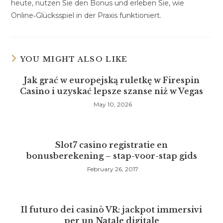
heute, nutzen Sie den Bonus und erleben Sie, wie
Online‑Glücksspiel in der Praxis funktioniert.
YOU MIGHT ALSO LIKE
Jak grać w europejską ruletkę w Firespin
Casino i uzyskać lepsze szanse niż w Vegas
May 10, 2026
Slot7 casino registratie en
bonusberekening – stap-voor-stap gids
February 26, 2017
Il futuro dei casinò VR: jackpot immersivi
per un Natale digitale