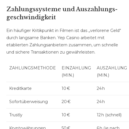
Zahlungssysteme und Auszahlungs­
geschwindigkeit
Ein häufiger Kritikpunkt in Filmen ist das „verlorene Geld“
durch langsame Banken. Yep Casino arbeitet mit
etablierten Zahlungsanbietern zusammen, um schnelle
und sichere Transaktionen zu gewährleisten.
ZAHLUNGSMETHODE
EINZAHLUNG
AUSZAHLUNG
(MIN.)
(MIN.)
Kreditkarte
10 €
24 h
Sofortüberweisung
20 €
24 h
Trustly
10 €
12 h (schnell)
Kryptowährungen
50 €
6 h (je nach