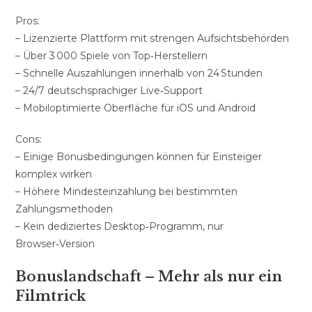
Pros:
– Lizenzierte Plattform mit strengen Aufsichtsbehörden
– Über 3 000 Spiele von Top‑Herstellern
– Schnelle Auszahlungen innerhalb von 24 Stunden
– 24/7 deutschsprachiger Live‑Support
– Mobiloptimierte Oberfläche für iOS und Android
Cons:
– Einige Bonusbedingungen können für Einsteiger
komplex wirken
– Höhere Mindesteinzahlung bei bestimmten
Zahlungsmethoden
– Kein dediziertes Desktop‑Programm, nur
Browser‑Version
Bonuslandschaft – Mehr als nur ein
Filmtrick