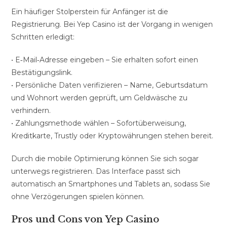
Ein häufiger Stolperstein für Anfänger ist die
Registrierung. Bei Yep Casino ist der Vorgang in wenigen
Schritten erledigt:
• E‑Mail‑Adresse eingeben – Sie erhalten sofort einen
Bestätigungslink.
• Persönliche Daten verifizieren – Name, Geburtsdatum
und Wohnort werden geprüft, um Geldwäsche zu
verhindern.
• Zahlungsmethode wählen – Sofortüberweisung,
Kreditkarte, Trustly oder Kryptowährungen stehen bereit.
Durch die mobile Optimierung können Sie sich sogar
unterwegs registrieren. Das Interface passt sich
automatisch an Smartphones und Tablets an, sodass Sie
ohne Verzögerungen spielen können.
Pros und Cons von Yep Casino