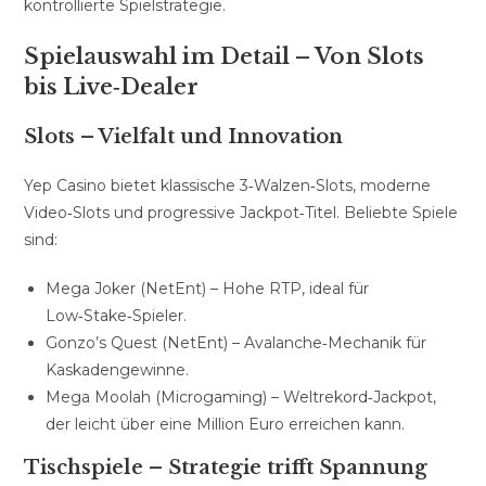
kontrollierte Spielstrategie.
Spielauswahl im Detail – Von Slots
bis Live‑Dealer
Slots – Vielfalt und Innovation
Yep Casino bietet klassische 3‑Walzen‑Slots, moderne
Video‑Slots und progressive Jackpot‑Titel. Beliebte Spiele
sind:
Mega Joker (NetEnt) – Hohe RTP, ideal für
Low‑Stake‑Spieler.
Gonzo’s Quest (NetEnt) – Avalanche‑Mechanik für
Kaskadengewinne.
Mega Moolah (Microgaming) – Weltrekord‑Jackpot,
der leicht über eine Million Euro erreichen kann.
Tischspiele – Strategie trifft Spannung