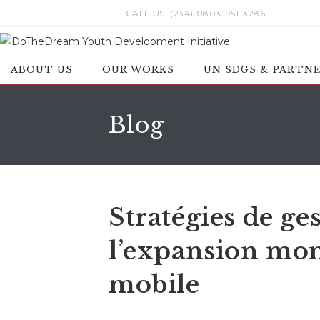
Skip
CALL US: (234) 0803-951-3286
to
content
ABOUT US
OUR WORKS
UN SDGS & PARTN
Blog
Stratégies de ge
l’expansion mo
mobile