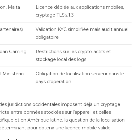
on, Malta
Licence dédiée aux applications mobiles,
cryptage TLS ≥ 1.3
artenaires)
Validation KYC simplifiée mais audit annuel
obligatoire
apan Gaming
Restrictions sur les crypto‑actifs et
stockage local des logs
 Ministério
Obligation de localisation serveur dans le
pays d’opération
es juridictions occidentales imposent déjà un cryptage
icte entre données stockées sur l’appareil et celles
fique et en Amérique latine, la question de la localisation
déterminant pour obtenir une licence mobile valide.