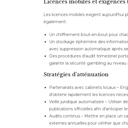
Licences mobiles et exigences
Les licences mobiles exigent aujourd’hui 
également :
Un chiffrement bout‑en‑bout pour chaqu
Un stockage éphémère des informations 
avec suppression automatique après se
Des procédures d’audit trimestriel por
garantir la sécurité gambling au niveau a
Stratégies d’atténuation
Partenariats avec cabinets locaux – En
d’obtenir rapidement les licences nécess
Veille juridique automatisée – Utiliser 
publications officielles afin d’anticipe
Audits continus – Mettre en place un ca
externes annuelles pour vérifier que cha