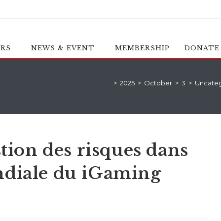
ERS
NEWS & EVENT
MEMBERSHIP
DONATE
>
2025
>
October
>
3
>
Uncate
stion des risques dans
ndiale du iGaming