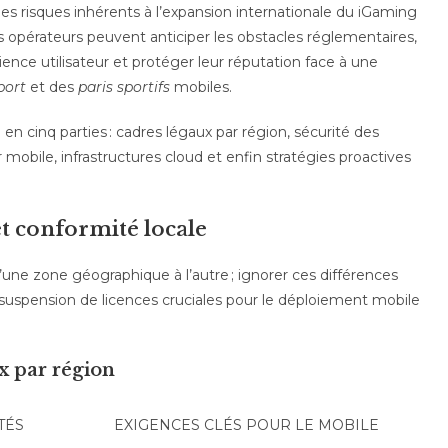
 des risques inhérents à l’expansion internationale du iGaming
opérateurs peuvent anticiper les obstacles réglementaires,
rience utilisateur et protéger leur réputation face à une
port
et des
paris sportifs
mobiles.
 en cinq parties : cadres légaux par région, sécurité des
 mobile, infrastructures cloud et enfin stratégies proactives
t conformité locale
une zone géographique à l’autre ; ignorer ces différences
 suspension de licences cruciales pour le déploiement mobile
x par région
TÉS
EXIGENCES CLÉS POUR LE MOBILE