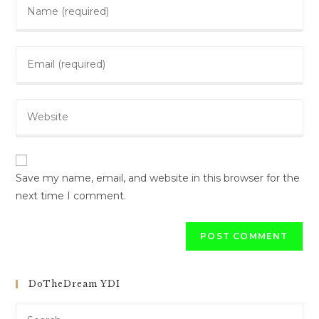
Enter
your
name
Enter
or
your
username
email
to
Enter
address
comment
your
to
website
comment
URL
(optional)
Save my name, email, and website in this browser for the
next time I comment.
DoTheDream YDI