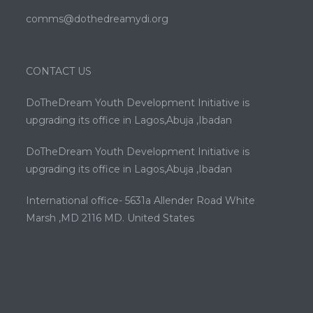
comms@dothedreamydi.org
CONTACT US
DoTheDream Youth Development Initiative is
upgrading its office in Lagos,Abuja ,Ibadan
DoTheDream Youth Development Initiative is
upgrading its office in Lagos,Abuja ,Ibadan
International office- 5631a Allender Road White
Marsh ,MD 2116 MD. United States