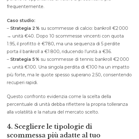
frequentemente.
Caso studio:
–
Strategia 2 %
su scommesse di calcio: bankroll €2 000
→ unità €40. Dopo 10 scommesse vincenti con quota
1.95, il profitto è €780, ma una sequenza di 5 perdite
porta il bankroll a €1 800, riducendo l’unità a €36.
–
Strategia 5 %
su scommesse di tennis: bankroll €2 000
→ unità €100. Una singola perdita di €100 ha un impatto
più forte, ma le quote spesso superano 2.50, consentendo
recuperi rapidi.
Questo confronto evidenzia come la scelta della
percentuale di unità debba riflettere la propria tolleranza
alla volatilità e la natura del mercato scelto.
4. Scegliere le tipologie di
scommessa più adatte al tuo