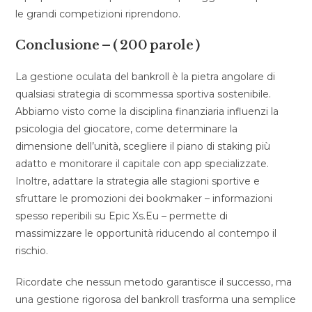
le grandi competizioni riprendono.
Conclusione – ( 200 parole )
La gestione oculata del bankroll è la pietra angolare di
qualsiasi strategia di scommessa sportiva sostenibile.
Abbiamo visto come la disciplina finanziaria influenzi la
psicologia del giocatore, come determinare la
dimensione dell’unità, scegliere il piano di staking più
adatto e monitorare il capitale con app specializzate.
Inoltre, adattare la strategia alle stagioni sportive e
sfruttare le promozioni dei bookmaker – informazioni
spesso reperibili su Epic Xs.Eu – permette di
massimizzare le opportunità riducendo al contempo il
rischio.
Ricordate che nessun metodo garantisce il successo, ma
una gestione rigorosa del bankroll trasforma una semplice