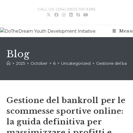
Skip
CALL US: (234) 0803-951-3286
to
content
Menu
Blog
>
2025
>
October
>
6
>
Uncategorized
>
Gestione del bankro
Gestione del bankroll per le
scommesse sportive online:
la guida definitiva per
massimizzare i profitti e