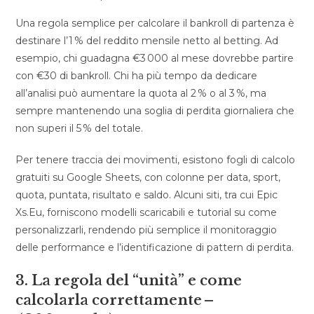
Una regola semplice per calcolare il bankroll di partenza è
destinare l’1 % del reddito mensile netto al betting. Ad
esempio, chi guadagna €3 000 al mese dovrebbe partire
con €30 di bankroll. Chi ha più tempo da dedicare
all’analisi può aumentare la quota al 2 % o al 3 %, ma
sempre mantenendo una soglia di perdita giornaliera che
non superi il 5 % del totale.
Per tenere traccia dei movimenti, esistono fogli di calcolo
gratuiti su Google Sheets, con colonne per data, sport,
quota, puntata, risultato e saldo. Alcuni siti, tra cui Epic
Xs.Eu, forniscono modelli scaricabili e tutorial su come
personalizzarli, rendendo più semplice il monitoraggio
delle performance e l’identificazione di pattern di perdita.
3. La regola del “unità” e come
calcolarla correttamente –