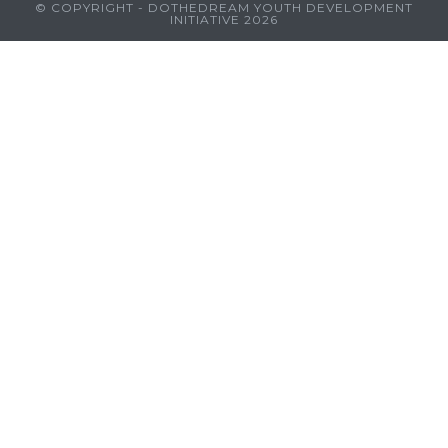
© COPYRIGHT - DOTHEDREAM YOUTH DEVELOPMENT
INITIATIVE 2026
iş
|
betwoon
|
betwoon giriş
|
cratosroyalbet
|
porno
|
cocuk por