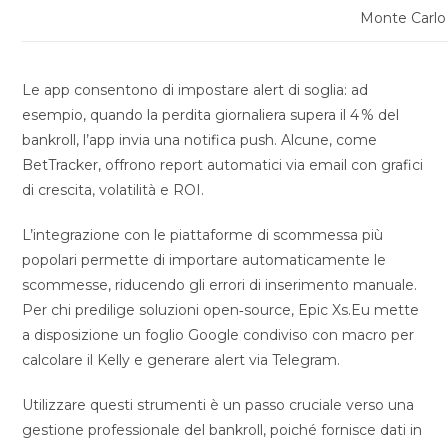
Monte Carlo
Le app consentono di impostare alert di soglia: ad
esempio, quando la perdita giornaliera supera il 4 % del
bankroll, l’app invia una notifica push. Alcune, come
BetTracker, offrono report automatici via email con grafici
di crescita, volatilità e ROI.
L’integrazione con le piattaforme di scommessa più
popolari permette di importare automaticamente le
scommesse, riducendo gli errori di inserimento manuale.
Per chi predilige soluzioni open‑source, Epic Xs.Eu mette
a disposizione un foglio Google condiviso con macro per
calcolare il Kelly e generare alert via Telegram.
Utilizzare questi strumenti è un passo cruciale verso una
gestione professionale del bankroll, poiché fornisce dati in