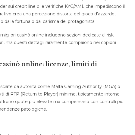
rder sui credit line o le verifiche KYC/AML che impediscono il
rativo crea una percezione distorta del gioco d’azzardo,
lo dalla fortuna o dal carisma del protagonista.
gliori casinò online includono sezioni dedicate al risk
ri, ma questi dettagli raramente compaiono nei copioni
casinò online: licenze, limiti di
rilasciate da autorità come Malta Gaming Authority (MGA) o
siti di RTP (Return to Player) minimo, tipicamente intorno
offrono quote più elevate ma compensano con controlli più
ipendenze patologiche.