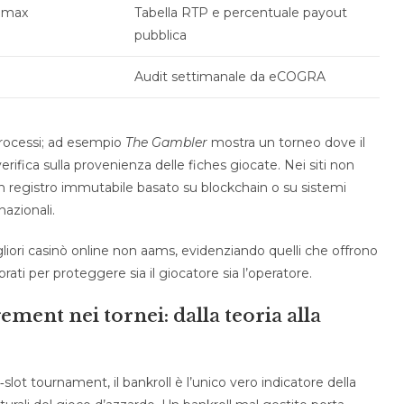
limax
Tabella RTP e percentuale payout
pubblica
Audit settimanale da eCOGRA
processi; ad esempio
The Gambler
mostra un torneo dove il
rifica sulla provenienza delle fiches giocate. Nei siti non
un registro immutabile basato su blockchain o su sistemi
nazionali.
ori casinò online non aams, evidenziando quelli che offrono
rati per proteggere sia il giocatore sia l’operatore.
ment nei tornei: dalla teoria alla
slot tournament, il bankroll è l’unico vero indicatore della