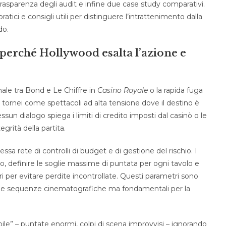
rasparenza degli audit e infine due case study comparativi.
atici e consigli utili per distinguere l’intrattenimento dalla
do.
 perché Hollywood esalta l’azione e
nale tra Bond e Le Chiffre in
Casino Royale
o la rapida fuga
tornei come spettacoli ad alta tensione dove il destino è
un dialogo spiega i limiti di credito imposti dal casinò o le
rità della partita.
ssa rete di controlli di budget e di gestione del rischio. I
o, definire le soglie massime di puntata per ogni tavolo e
i per evitare perdite incontrollate. Questi parametri sono
le sequenze cinematografiche ma fondamentali per la
sibile” – puntate enormi, colpi di scena improvvisi – ignorando