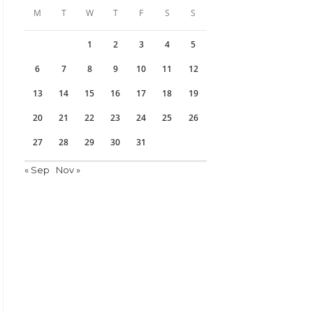
M
T
W
T
F
S
S
1
2
3
4
5
6
7
8
9
10
11
12
13
14
15
16
17
18
19
20
21
22
23
24
25
26
27
28
29
30
31
« Sep
Nov »