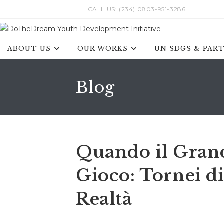
Skip
CALL US: (234) 0803-951-3286
to
content
ABOUT US
OUR WORKS
UN SDGS & PAR
Blog
Quando il Gran
Gioco: Tornei d
Realtà