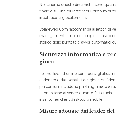
Nel cinema queste dinamiche sono quasi s
finale o su una roulette “dell’ultimo min
irrealistico ai giocatori reali.
Volareweb.Com raccomanda ai lettori di verifi
management – molti dei migliori casinò onl
storico delle puntate e avvisi automatici q
Sicurezza informatica e pro
gioco
I tornei live ed online sono bersagliatiss
di denaro e dati sensibili dei giocatori (id
più comuni includono phishing mirato a rub
connessione ai server durante fasi cruciali
inserito nei client desktop o mobile.
Misure adottate dai leader del 