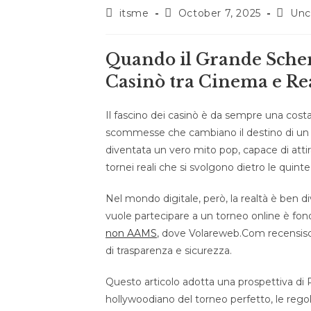
Post
Post
Post
itsme
October 7, 2025
Unc
author:
published:
catego
Quando il Grande Scher
Casinò tra Cinema e Re
Il fascino dei casinò è da sempre una costant
scommesse che cambiano il destino di un 
diventata un vero mito pop, capace di attirar
tornei reali che si svolgono dietro le quinte
Nel mondo digitale, però, la realtà è ben 
vuole partecipare a un torneo online è fo
non AAMS
, dove Volareweb.Com recensisce
di trasparenza e sicurezza.
Questo articolo adotta una prospettiva di 
hollywoodiano del torneo perfetto, le regole 