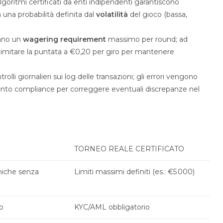
lgoritmi certificati da enti indipendenti garantiscono
ha una probabilità definita dal
volatilità
del gioco (bassa,
tano un
wagering requirement
massimo per round; ad
 limitare la puntata a €0,20 per giro per mantenere
lli giornalieri sui log delle transazioni; gli errori vengono
nto compliance per correggere eventuali discrepanze nel
TORNEO REALE CERTIFICATO
iche senza
Limiti massimi definiti (es.: €5 000)
o
KYC/AML obbligatorio