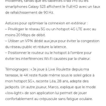
modernes, tandis que les tablettes iPad Pro ou les
smartphones Galaxy S23 affichent le Full HD avec un taux
de rafraîchissement de 90 Hz.
Astuces pour optimiser la connexion en extérieur :
– Privilégier le réseau 5G ou un hotspot 4G LTE avec au
moins 20 Mbps de débit.
– Utiliser un VPN dédié aux jeux pour éviter la congestion
du réseau public et réduire la latence.
– Positionner le routeur ou le hotspot à l’ombre pour
éviter les interférences Wi‑Fi causées par la chaleur.
Témoignages : « Je joue à Live Roulette depuis ma
terrasse, le 4K reste fluide même sous le soleil grâce à
mon hotspot 5G », raconte Léa, 28 ans, adepte des
jackpots. Un autre joueur, Marco, explique que le mode
« low‑light » de son application lui permet de jouer
confortablement au crépuscule sans fatigue oculaire.