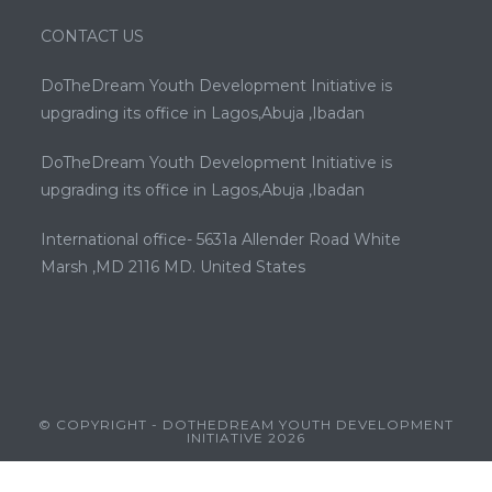
CONTACT US
DoTheDream Youth Development Initiative is
upgrading its office in Lagos,Abuja ,Ibadan
DoTheDream Youth Development Initiative is
upgrading its office in Lagos,Abuja ,Ibadan
International office- 5631a Allender Road White
Marsh ,MD 2116 MD. United States
© COPYRIGHT - DOTHEDREAM YOUTH DEVELOPMENT
INITIATIVE 2026
ts10 giriş
|
bets10
|
bets10 giriş
|
bets10
|
bets10 giriş
|
casibom