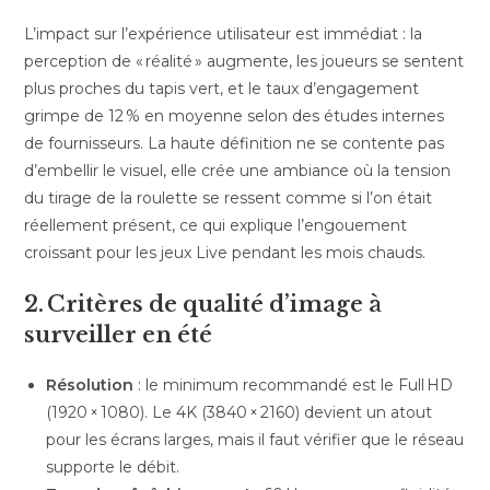
L’impact sur l’expérience utilisateur est immédiat : la
perception de « réalité » augmente, les joueurs se sentent
plus proches du tapis vert, et le taux d’engagement
grimpe de 12 % en moyenne selon des études internes
de fournisseurs. La haute définition ne se contente pas
d’embellir le visuel, elle crée une ambiance où la tension
du tirage de la roulette se ressent comme si l’on était
réellement présent, ce qui explique l’engouement
croissant pour les jeux Live pendant les mois chauds.
2. Critères de qualité d’image à
surveiller en été
Résolution
: le minimum recommandé est le Full HD
(1920 × 1080). Le 4K (3840 × 2160) devient un atout
pour les écrans larges, mais il faut vérifier que le réseau
supporte le débit.