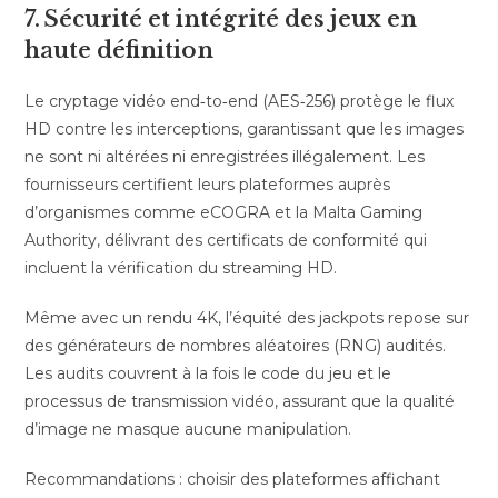
7. Sécurité et intégrité des jeux en
haute définition
Le cryptage vidéo end‑to‑end (AES‑256) protège le flux
HD contre les interceptions, garantissant que les images
ne sont ni altérées ni enregistrées illégalement. Les
fournisseurs certifient leurs plateformes auprès
d’organismes comme eCOGRA et la Malta Gaming
Authority, délivrant des certificats de conformité qui
incluent la vérification du streaming HD.
Même avec un rendu 4K, l’équité des jackpots repose sur
des générateurs de nombres aléatoires (RNG) audités.
Les audits couvrent à la fois le code du jeu et le
processus de transmission vidéo, assurant que la qualité
d’image ne masque aucune manipulation.
Recommandations : choisir des plateformes affichant