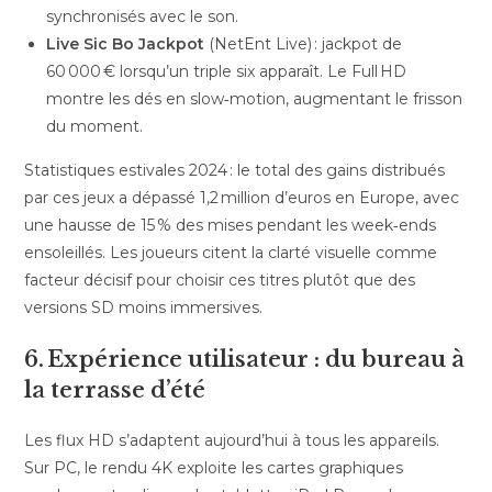
synchronisés avec le son.
Live Sic Bo Jackpot
(NetEnt Live) : jackpot de
60 000 € lorsqu’un triple six apparaît. Le Full HD
montre les dés en slow‑motion, augmentant le frisson
du moment.
Statistiques estivales 2024 : le total des gains distribués
par ces jeux a dépassé 1,2 million d’euros en Europe, avec
une hausse de 15 % des mises pendant les week‑ends
ensoleillés. Les joueurs citent la clarté visuelle comme
facteur décisif pour choisir ces titres plutôt que des
versions SD moins immersives.
6. Expérience utilisateur : du bureau à
la terrasse d’été
Les flux HD s’adaptent aujourd’hui à tous les appareils.
Sur PC, le rendu 4K exploite les cartes graphiques