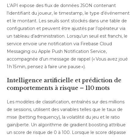
L’API expose des flux de données JSON contenant
l’identifiant du joueur, le timestamp, le type d’événement
et le montant. Les seuils sont stockés dans une table de
configuration et peuvent être ajustés par l’opérateur via
un tableau d’administration. Lorsqu’un seuil est franchi, le
service envoie une notification via Firebase Cloud
Messaging ou Apple Push Notification Service,
accompagnée d’un message de rappel (« Vous avez joué
1 h 15 min, pensez à faire une pause »).
Intelligence artificielle et prédiction de
comportements à risque – 110 mots
Les modèles de classification, entraînés sur des millions
de sessions, utilisent des variables telles que le taux de
mise (betting frequency), la volatilité du jeu et le ratio
gain/perte. Un algorithme de gradient boosting attribue
un score de risque de 0 à 100. Lorsque le score dépasse