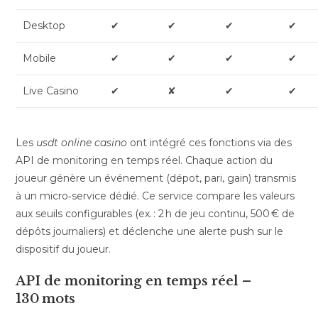
Desktop
✔︎
✔︎
✔︎
✔︎
Mobile
✔︎
✔︎
✔︎
✔︎
Live Casino
✔︎
✘
✔︎
✔︎
Les
usdt online casino
ont intégré ces fonctions via des
API de monitoring en temps réel. Chaque action du
joueur génère un événement (dépot, pari, gain) transmis
à un micro‑service dédié. Ce service compare les valeurs
aux seuils configurables (ex. : 2 h de jeu continu, 500 € de
dépôts journaliers) et déclenche une alerte push sur le
dispositif du joueur.
API de monitoring en temps réel –
130 mots