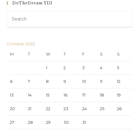
DoTheDream YDI
October 2025
M
T
W
T
F
S
S
1
2
3
4
5
6
7
8
9
10
11
12
13
14
15
16
17
18
19
20
21
22
23
24
25
26
27
28
29
30
31