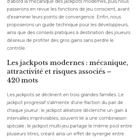
d’abord la mécanique des jackpots modernes, puis nous
passerons en revue les fonctions de jeu conscient, avant
d’examiner leurs points de convergence. Enfin, nous
proposerons un guide technique pour les développeurs,
ainsi que des conseils pratiques à destination des joueurs
désireux de profiter des gros gains sans perdre le
contrôle.
Les jackpots modernes : mécanique,
attractivité et risques associés –
420 mots
Les jackpots se déclinent en trois grandes familles. Le
jackpot progressif s’alimente d’une fraction du pari de
chaque joueur ; le jackpot aléatoire déclenche un gain à
intervalles imprévisibles, souvent lié à une combinaison
spéciale ; le jackpot multi‑jeu partage le même pool entre
plusieurs titres, créant ainsi un effet de synergie entre