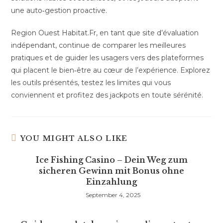
une auto‑gestion proactive.
Region Ouest Habitat.Fr, en tant que site d’évaluation
indépendant, continue de comparer les meilleures
pratiques et de guider les usagers vers des plateformes
qui placent le bien‑être au cœur de l’expérience. Explorez
les outils présentés, testez les limites qui vous
conviennent et profitez des jackpots en toute sérénité.
YOU MIGHT ALSO LIKE
Ice Fishing Casino – Dein Weg zum
sicheren Gewinn mit Bonus ohne
Einzahlung
September 4, 2025