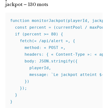
jackpot – 130 mots
function monitorJackpot(playerId, jackpot
  const percent = (currentPool / maxPool)
  if (percent >= 80) {

    fetch(« /api/alert », {

      method: « POST »,

      headers: { « Content-Type »: « appl
      body: JSON.stringify({

        playerId,

        message: `Le jackpot atteint ${p
      })

    });

  }
