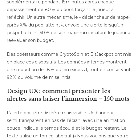
supplémentaire pendant 15 minutes après chaque
dépassement de 80 % du pool, forçant le joueur à
réfléchir. Un autre mécanisme, le « déclencheur de rappel
après X % du pool atteint », envoie une alerte lorsqu’un
jackpot atteint 60 % de son maximum, incitant le joueur à
réévaluer son budget.
Des opérateurs comme CryptoSpin et BitJackpot ont mis
en place ces dispositifs. Les données internes montrent
une réduction de 18 % du jeu excessif, tout en conservant
92 % du volume de mise initial.
Design UX : comment présenter les
alertes sans briser l’immersion – 150 mots
L’alerte doit être discrète mais visible. Un bandeau
semi‑transparent en bas de l’écran, avec une animation
douce, indique le temps écoulé et le budget restant. Le
texte utilise un ton collaboratif (« Nous voulons que votre