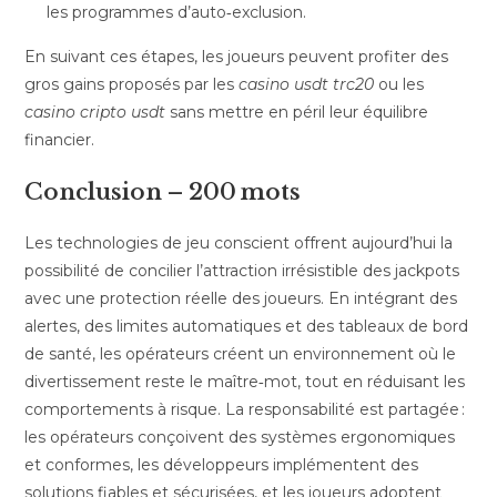
les programmes d’auto‑exclusion.
En suivant ces étapes, les joueurs peuvent profiter des
gros gains proposés par les
casino usdt trc20
ou les
casino cripto usdt
sans mettre en péril leur équilibre
financier.
Conclusion – 200 mots
Les technologies de jeu conscient offrent aujourd’hui la
possibilité de concilier l’attraction irrésistible des jackpots
avec une protection réelle des joueurs. En intégrant des
alertes, des limites automatiques et des tableaux de bord
de santé, les opérateurs créent un environnement où le
divertissement reste le maître‑mot, tout en réduisant les
comportements à risque. La responsabilité est partagée :
les opérateurs conçoivent des systèmes ergonomiques
et conformes, les développeurs implémentent des
solutions fiables et sécurisées, et les joueurs adoptent