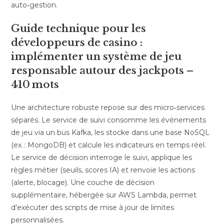
auto‑gestion.
Guide technique pour les
développeurs de casino :
implémenter un système de jeu
responsable autour des jackpots –
410 mots
Une architecture robuste repose sur des micro‑services
séparés. Le service de suivi consomme les événements
de jeu via un bus Kafka, les stocke dans une base NoSQL
(ex. : MongoDB) et calcule les indicateurs en temps réel.
Le service de décision interroge le suivi, applique les
règles métier (seuils, scores IA) et renvoie les actions
(alerte, blocage). Une couche de décision
supplémentaire, hébergée sur AWS Lambda, permet
d’exécuter des scripts de mise à jour de limites
personnalisées.