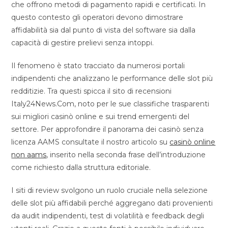
che offrono metodi di pagamento rapidi e certificati. In
questo contesto gli operatori devono dimostrare
affidabilità sia dal punto di vista del software sia dalla
capacità di gestire prelievi senza intoppi.
Il fenomeno è stato tracciato da numerosi portali
indipendenti che analizzano le performance delle slot più
redditizie. Tra questi spicca il sito di recensioni
Italy24News.Com, noto per le sue classifiche trasparenti
sui migliori casinò online e sui trend emergenti del
settore. Per approfondire il panorama dei casinò senza
licenza AAMS consultate il nostro articolo su
casinò online
non aams
, inserito nella seconda frase dell’introduzione
come richiesto dalla struttura editoriale.
I siti di review svolgono un ruolo cruciale nella selezione
delle slot più affidabili perché aggregano dati provenienti
da audit indipendenti, test di volatilità e feedback degli