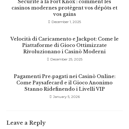
Sécurité à la Fort Knox : comment les
casinos modernes protègent vos dépôts et
vos gains
December 1, 2025
Velocità di Caricamento e Jackpot: Come le
Piattaforme di Gioco Ottimizzate
Rivoluzionano i Casinò Moderni
December 25, 2025
Pagamenti Pre‑pagati nei Casinò Online:
Come Paysafecard e il Gioco Anonimo
Stanno Ridefinendo i Livelli VIP
January 5, 2026
Leave a Reply