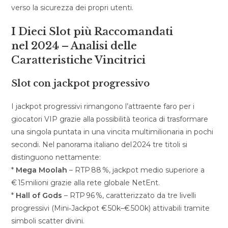
verso la sicurezza dei propri utenti.
I Dieci Slot più Raccomandati
nel 2024 – Analisi delle
Caratteristiche Vincitrici
Slot con jackpot progressivo
I jackpot progressivi rimangono l’attraente faro per i
giocatori VIP grazie alla possibilità teorica di trasformare
una singola puntata in una vincita multimilionaria in pochi
secondi. Nel panorama italiano del 2024 tre titoli si
distinguono nettamente:
*
Mega Moolah
– RTP 88 %, jackpot medio superiore a
€ 15 milioni grazie alla rete globale NetEnt.
*
Hall of Gods
– RTP 96 %, caratterizzato da tre livelli
progressivi (Mini‑Jackpot € 50k–€ 500k) attivabili tramite
simboli scatter divini.