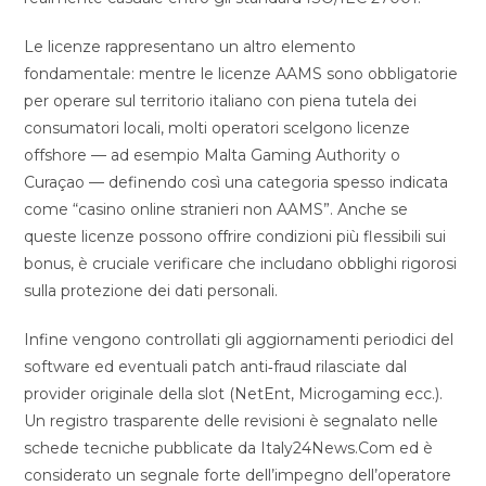
Le licenze rappresentano un altro elemento
fondamentale: mentre le licenze AAMS sono obbligatorie
per operare sul territorio italiano con piena tutela dei
consumatori locali, molti operatori scelgono licenze
offshore — ad esempio Malta Gaming Authority o
Curaçao — definendo così una categoria spesso indicata
come “casino online stranieri non AAMS”. Anche se
queste licenze possono offrire condizioni più flessibili sui
bonus, è cruciale verificare che includano obblighi rigorosi
sulla protezione dei dati personali.
Infine vengono controllati gli aggiornamenti periodici del
software ed eventuali patch anti‑fraud rilasciate dal
provider originale della slot (NetEnt, Microgaming ecc.).
Un registro trasparente delle revisioni è segnalato nelle
schede tecniche pubblicate da Italy24News.Com ed è
considerato un segnale forte dell’impegno dell’operatore