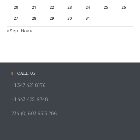
20
21
22
23
24
25
26
27
28
29
30
31
« Sep
Nov »
CALL US
+1 347 421 8176
+1 443 425 9748
234 (0) 803 9513 286