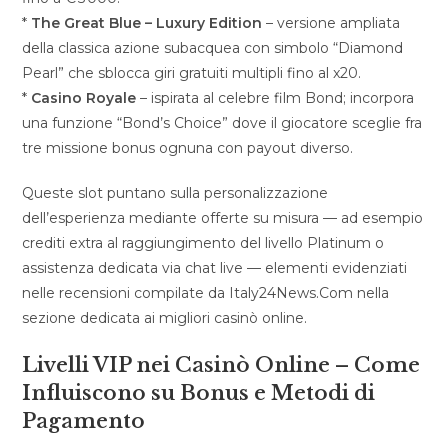
*
The Great Blue – Luxury Edition
– versione ampliata
della classica azione subacquea con simbolo “Diamond
Pearl” che sblocca giri gratuiti multipli fino al x20.
*
Casino Royale
– ispirata al celebre film Bond; incorpora
una funzione “Bond’s Choice” dove il giocatore sceglie fra
tre missione bonus ognuna con payout diverso.
Queste slot puntano sulla personalizzazione
dell’esperienza mediante offerte su misura — ad esempio
crediti extra al raggiungimento del livello Platinum o
assistenza dedicata via chat live — elementi evidenziati
nelle recensioni compilate da Italy24News.Com nella
sezione dedicata ai migliori casinò online.
Livelli VIP nei Casinò Online – Come
Influiscono su Bonus e Metodi di
Pagamento