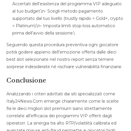
Accertati dell’esistenza del programma VIP adeguato
al tuo budget.\n- Scegli metodo pagamento
supportato dal tuo livello (trustly rapido = Gold+, crypto
= Platinum).\n- Imposta limiti stop‐loss automatico
prima dell’avvio della sessione.\
Seguendo questa procedura preventiva ogni giocatore
potrà godere appieno dell’emozione offerta dalle dieci
best slot selezionate nel nostro report senza temere
sorprese indesiderate né rischiare vulnerabilità finanziarie.
Conclusione
Analizzando i criteri adottati dai siti specializzati come
Italy24News.Com emerge chiaramente come le scelte
fra le dieci migliori slot premium siano strettamente
correlate all’efficacia dei programmi VIP offerti dagli
operator​r​. La sinergia tra alto RTP/volatilità calibrata ed
avanzate misure anti‐fraud permette ai giocatori high