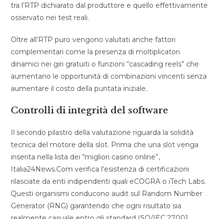
tra l’RTP dichiarato dal produttore e quello effettivamente
osservato nei test reali.
Oltre all’RTP puro vengono valutati anche fattori
complementari come la presenza di moltiplicatori
dinamici nei giri gratuiti o funzioni “cascading reels” che
aumentano le opportunità di combinazioni vincenti senza
aumentare il costo della puntata iniziale.
Controlli di integrità del software
Il secondo pilastro della valutazione riguarda la solidità
tecnica del motore della slot. Prima che una slot venga
inserita nella lista dei “migliori casino online”,
Italia24News.Com verifica l’esistenza di certificazioni
rilasciate da enti indipendenti quali eCOGRA o iTech Labs.
Questi organismi conducono audit sul Random Number
Generator (RNG) garantendo che ogni risultato sia
realmente casuale entro gli standard ISO/IEC 27001.