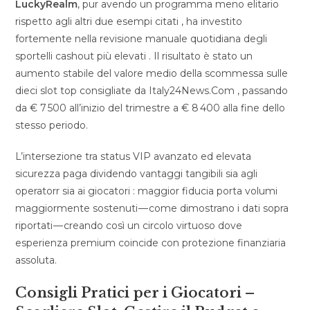
LuckyRealm
, pur avendo un programma meno elitario
rispetto agli altri due esempi citati , ha investito
fortemente nella revisione manuale quotidiana degli
sportelli cashout più elevati . Il risultato è stato un
aumento stabile del valore medio della scommessa sulle
dieci slot top consigliate da Italy24News.Com , passando
da € 7 500 all’inizio del trimestre a € 8 400 alla fine dello
stesso periodo.
L’intersezione tra status VIP avanzato ed elevata
sicurezza paga dividendo vantaggi tangibili sia agli
operator​r​ sia ai giocatori : maggior fiducia porta volumi
maggiormente sostenuti — come dimostrano i dati sopra
riportati — creando così un circolo virtuoso dove
esperienza premium coincide con protezione finanziaria
assoluta.
Consigli Pratici per i Giocatori –