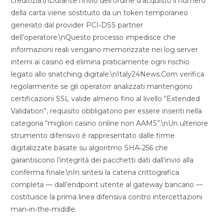
creditizia.\nDurante l’invio dell’ordine d’acquisto il numero
della carta viene sostituito da un token temporaneo
generato dal provider PCI‑DSS partner
dell’operatore.\nQuesto processo impedisce che
informazioni reali vengano memorizzate nei log server
interni ai casinò ed elimina praticamente ogni rischio
legato allo snatching digitale.\nItaly24News.Com verifica
regolarmente se gli operator​r​ analizzati mantengono
certificazioni SSL valide almeno fino al livello “Extended
Validation”, requisito obbligatorio per essere inseriti nella
categoria “migliori casino online non AAMS”.\nUn ulteriore
strumento difensivo è rappresentato dalle firme
digitalizzate basate su algoritmo SHA‑256 che
garantiscono l’integrità dei pacchetti dati dall’invio alla
conferma finale.\nIn sintesi la catena crittografica
completa — dall’endpoint utente al gateway bancario —
costituisce la prima linea difensiva contro intercettazioni
man‑in‑the‑middle.