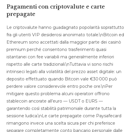
Pagamenti con criptovalute e carte
prepagate
Le criptovalute hanno guadagnato popolarità soprattutto
fra gli utenti VIP desiderosi anonimato totale.\nBitcoin ed
Ethereum sono accettati dalla maggior parte dei casinò
premium perché consentono trasferimenti quasi
istantanei con fee variabili ma generalmente inferiori
rispetto alle carte tradizionali.\nTuttavia vi sono rischi
intrinseci legati alla volatilità del prezzo asset digitale: un
deposito effettuato quando Bitcoin vale €30 000 può
perdere valore considerevole entro poche ore.\nPer
mitigare questo problema alcuni operator​r​ offrono
stablecoin ancorate all’euro — USDT o EURS —
garantendo così stabilità patrimoniale durante tutta la
sessione ludica.\nLe carte prepagate come Paysafecard
rimangono invece una scelta sicura per chi preferisce
separare completamente conto bancario personale dalle