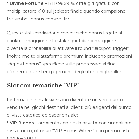
*
Divine Fortune
– RTP 96,59 %, offre giri gratuiti con
moltiplicatore x10 sul jackpot finale quando compaiono
tre simboli bonus consecutivi.
Queste slot condividono meccaniche bonus legate al
bankroll: maggiore è lo stake quotidiano maggiore
diventa la probabilità di attivare il round “Jackpot Trigger”.
Inoltre molte piattaforme premium includono promozioni
“deposit bonus” specifiche sulle progressive al fine
d’incrementare l’engagement degli utenti high‑roller.
Slot con tematiche “VIP”
Le tematiche esclusive sono diventate un vero punto
vendita nei giochi destinati ai clienti più esigenti dal punto
di vista estetico ed esperienziale:
*
VIP Riches
– ambientazione club privato con simboli oro
rosso fuoco; offre un “VIP Bonus Wheel” con premi cash
fino a € 5 000.