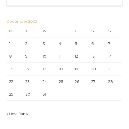
December 2025
M
T
W
T
F
S
S
1
2
3
4
5
6
7
8
9
10
11
12
13
14
15
16
17
18
19
20
21
22
23
24
25
26
27
28
29
30
31
« Nov
Jan »