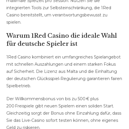
maximale Spielzeit pro Session. Nutzen Sie die
integrierten Tools zur Selbsteinschränkung, die 1Red
Casino bereitstellt, um verantwortungsbewusst zu
spielen.
Warum 1Red Casino die ideale Wahl
für deutsche Spieler ist
1Red Casino kombiniert ein umfangreiches Spielangebot
mit schnellen Auszahlungen und einem starken Fokus
auf Sicherheit. Die Lizenz aus Malta und die Einhaltung
der deutschen Glücksspiel‑Regulierung garantieren fairen
Spielbetrieb.
Der Willkommensbonus von bis zu 500 € plus
200 Freispiele gibt neuen Spielern einen soliden Start.
Gleichzeitig sorgt der Bonus ohne Einzahlung dafür, dass
Sie das Live‑Casino sofort testen können, ohne eigenes
Geld zu riskieren.