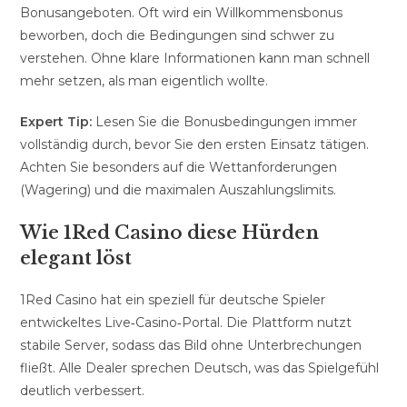
Bonusangeboten. Oft wird ein Willkommensbonus
beworben, doch die Bedingungen sind schwer zu
verstehen. Ohne klare Informationen kann man schnell
mehr setzen, als man eigentlich wollte.
Expert Tip:
Lesen Sie die Bonusbedingungen immer
vollständig durch, bevor Sie den ersten Einsatz tätigen.
Achten Sie besonders auf die Wettanforderungen
(Wagering) und die maximalen Auszahlungslimits.
Wie 1Red Casino diese Hürden
elegant löst
1Red Casino hat ein speziell für deutsche Spieler
entwickeltes Live‑Casino‑Portal. Die Plattform nutzt
stabile Server, sodass das Bild ohne Unterbrechungen
fließt. Alle Dealer sprechen Deutsch, was das Spielgefühl
deutlich verbessert.