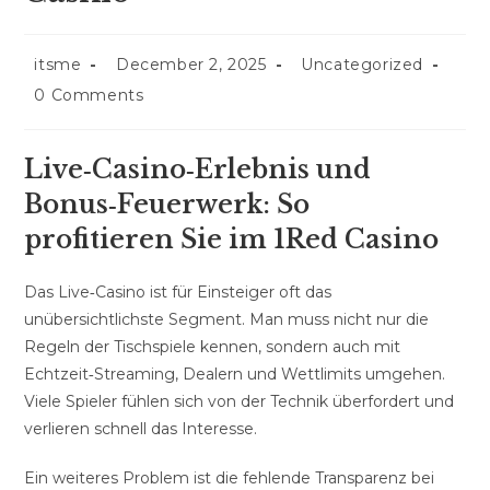
Post
Post
Post
itsme
December 2, 2025
Uncategorized
author:
published:
category:
Post
0 Comments
comments:
Live‑Casino‑Erlebnis und
Bonus‑Feuerwerk: So
profitieren Sie im 1Red Casino
Das Live‑Casino ist für Einsteiger oft das
unübersichtlichste Segment. Man muss nicht nur die
Regeln der Tischspiele kennen, sondern auch mit
Echtzeit‑Streaming, Dealern und Wettlimits umgehen.
Viele Spieler fühlen sich von der Technik überfordert und
verlieren schnell das Interesse.
Ein weiteres Problem ist die fehlende Transparenz bei