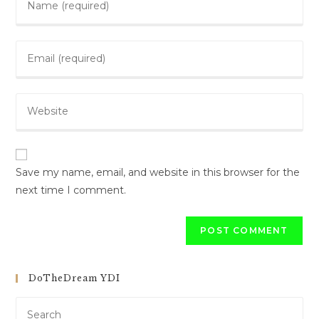
your
name
Enter
or
your
username
email
to
Enter
address
comment
your
to
website
comment
URL
(optional)
Save my name, email, and website in this browser for the
next time I comment.
DoTheDream YDI