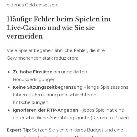
eigenes Geld einsetzen.
Häufige Fehler beim Spielen im
Live‑Casino und wie Sie sie
vermeiden
Viele Spieler begehen ähnliche Fehler, die ihre
Gewinnchancen stark reduzieren:
Zu hohe Einsätze
bei ungeklärten
Bonusbedingungen.
Keine Sitzungszeitbegrenzung
– lange Spielsessions
führen zu Ermüdung und schlechteren
Entscheidungen.
Ignorieren der RTP‑Angaben
– jedes Spiel hat eine
unterschiedliche Auszahlungsquote (Return to Player).
Expert Tip:
Setzen Sie sich ein klares Budget und eine