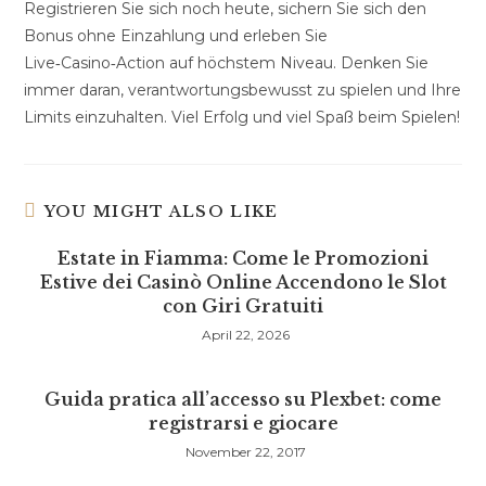
Registrieren Sie sich noch heute, sichern Sie sich den
Bonus ohne Einzahlung und erleben Sie
Live‑Casino‑Action auf höchstem Niveau. Denken Sie
immer daran, verantwortungsbewusst zu spielen und Ihre
Limits einzuhalten. Viel Erfolg und viel Spaß beim Spielen!
YOU MIGHT ALSO LIKE
Estate in Fiamma: Come le Promozioni
Estive dei Casinò Online Accendono le Slot
con Giri Gratuiti
April 22, 2026
Guida pratica all’accesso su Plexbet: come
registrarsi e giocare
November 22, 2017