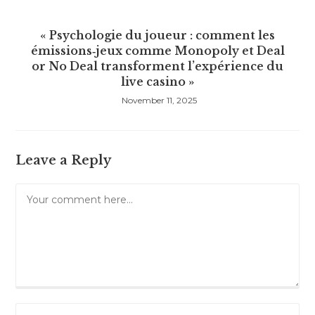
« Psychologie du joueur : comment les
émissions‑jeux comme Monopoly et Deal
or No Deal transforment l’expérience du
live casino »
November 11, 2025
Leave a Reply
Comment
Enter