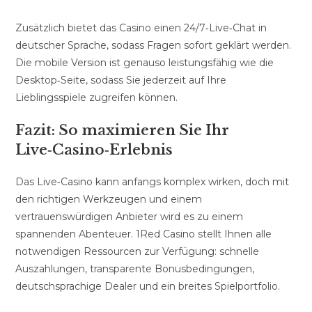
Zusätzlich bietet das Casino einen 24/7‑Live‑Chat in
deutscher Sprache, sodass Fragen sofort geklärt werden.
Die mobile Version ist genauso leistungsfähig wie die
Desktop‑Seite, sodass Sie jederzeit auf Ihre
Lieblingsspiele zugreifen können.
Fazit: So maximieren Sie Ihr
Live‑Casino‑Erlebnis
Das Live‑Casino kann anfangs komplex wirken, doch mit
den richtigen Werkzeugen und einem
vertrauenswürdigen Anbieter wird es zu einem
spannenden Abenteuer. 1Red Casino stellt Ihnen alle
notwendigen Ressourcen zur Verfügung: schnelle
Auszahlungen, transparente Bonusbedingungen,
deutschsprachige Dealer und ein breites Spielportfolio.