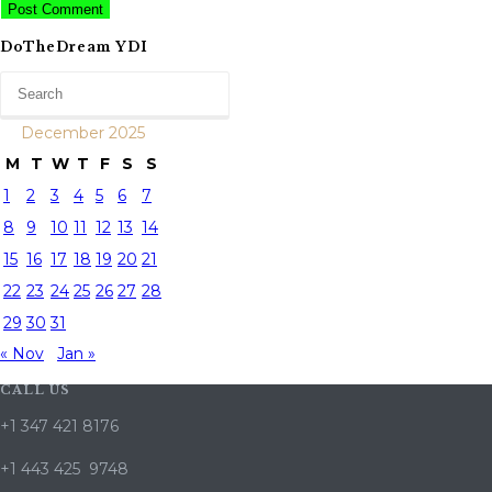
DoTheDream YDI
December 2025
M
T
W
T
F
S
S
1
2
3
4
5
6
7
8
9
10
11
12
13
14
15
16
17
18
19
20
21
22
23
24
25
26
27
28
29
30
31
« Nov
Jan »
CALL US
+1 347 421 8176
+1 443 425 9748