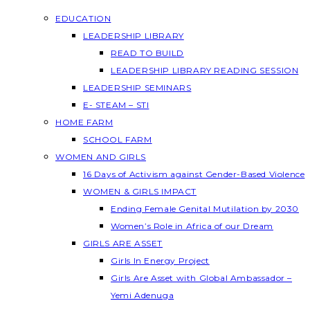
EDUCATION
LEADERSHIP LIBRARY
READ TO BUILD
LEADERSHIP LIBRARY READING SESSION
LEADERSHIP SEMINARS
E- STEAM – STI
HOME FARM
SCHOOL FARM
WOMEN AND GIRLS
16 Days of Activism against Gender-Based Violence
WOMEN & GIRLS IMPACT
Ending Female Genital Mutilation by 2030
Women’s Role in Africa of our Dream
GIRLS ARE ASSET
Girls In Energy Project
Girls Are Asset with Global Ambassador –
Yemi Adenuga