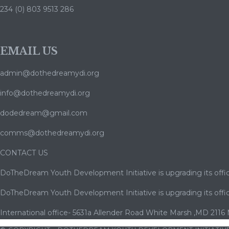
234 (0) 803 9513 286
EMAIL US
admin@dothedreamydi.org
info@dothedreamydi.org
dodedream@gmail.com
comms@dothedreamydi.org
CONTACT US
DoTheDream Youth Development Initiative is upgrading its offic
DoTheDream Youth Development Initiative is upgrading its offic
International office- 5631a Allender Road White Marsh ,MD 2116