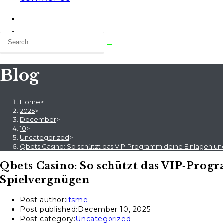
Blog
Home
>
2025
>
December
>
10
>
Uncategorized
>
Qbets Casino: So schützt das VIP‑Programm deine Einlagen un
Qbets Casino: So schützt das VIP‑Prog
Spielvergnügen
Post author:
itsme
Post published:
December 10, 2025
Post category:
Uncategorized