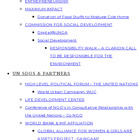
ENTREPRENEURSHIP
MAXIMUM IMPACT
Donation of Food Stuffs to Modupe Cole Home
COMMISSION FOR SOCIAL DEVELOPMENT
Digital@UNGA
Social Development
RESPONSIBILITY WALK – A CLARION CALL
TO BE RESPONSIBLE FOR THE
ENVIRONMENT
UN SDGS & PARTNERS
HIGH LEVEL POLITICAL FORUM – THE UNITED NATIONS
World Urban Campaign WUC
LIFE DEVELOPMENT CENTER
Conference of NGO’s in Consultative Relationship with
the United Nations – Co NGO
WORLD BANK & IMF AFFILIATION
GLOBAL ALLIANCE FOR WOMEN & GIRLS ARE
ASSETS PROJECT -GAWGAAP