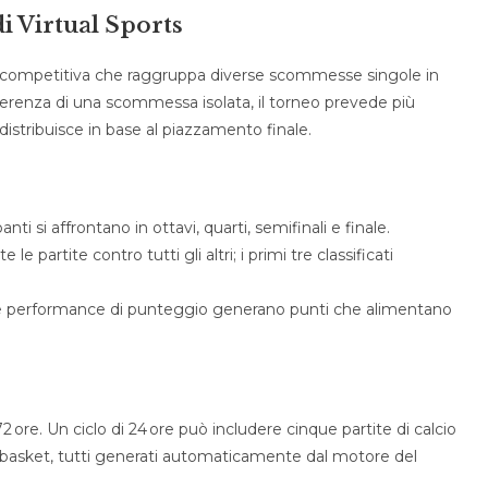
i Virtual Sports
ra competitiva che raggruppa diverse scommesse singole in
ferenza di una scommessa isolata, il torneo prevede più
istribuisce in base al piazzamento finale.
nti si affrontano in ottavi, quarti, semifinali e finale.
e partite contro tutti gli altri; i primi tre classificati
 e le performance di punteggio generano punti che alimentano
 72 ore. Un ciclo di 24 ore può includere cinque partite di calcio
di basket, tutti generati automaticamente dal motore del