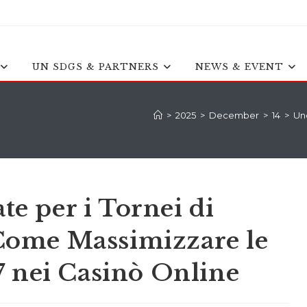
UN SDGS & PARTNERS
NEWS & EVENT
>
2025
>
December
>
14
>
Un
te per i Tornei di
 Come Massimizzare le
 nei Casinò Online