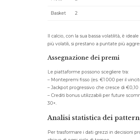
Basket
2
Il calcio, con la sua bassa volatilità, è ide
più volatili, si prestano a puntate più aggre
Assegnazione dei premi
Le piattaforme possono scegliere tra:
– Montepremi fisso (es. €1 000 per il vincit
– Jackpot progressivo che cresce di €0,10
– Crediti bonus utilizzabili per future sc
30×.
Analisi statistica dei pattern
Per trasformare i dati grezzi in decisioni pr
chiave di ogni ciclo di torneo.