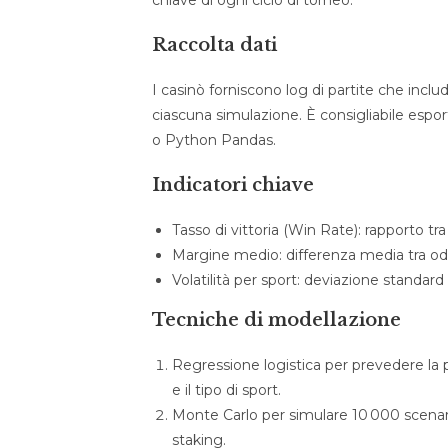
Raccolta dati
I casinò forniscono log di partite che includ
ciascuna simulazione. È consigliabile espor
o Python Pandas.
Indicatori chiave
Tasso di vittoria (Win Rate): rapporto tra 
Margine medio: differenza media tra odds
Volatilità per sport: deviazione standard
Tecniche di modellazione
Regressione logistica per prevedere la pro
e il tipo di sport.
Monte Carlo per simulare 10 000 scenari d
staking.