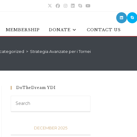
MEMBERSHIP
DONATE
CONTACT US
categorized
>
Strategia Avanzate per i Tornei di Virtual Sports: Co
DoTheDream YDI
DECEMBER 2025